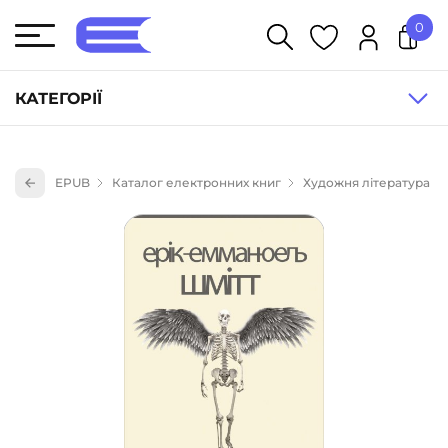
0
У кошику немає товарів.
КАТЕГОРІЇ
Художня література (1854)
EPUB
Каталог електронних книг
Художня література
Книги для дітей (835)
Книги для підлітків (240)
Науково-популярна література (1015)
Навчальна література та посібники (527)
Енциклопедії, довідники, словники (55)
Подарункові сертифікати (1)