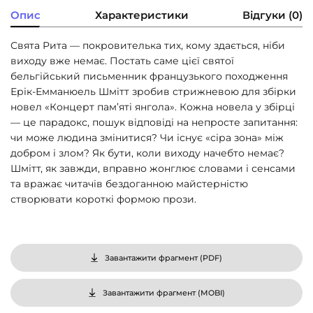
Опис
Характеристики
Відгуки (0)
Свята Рита — покровителька тих, кому здається, ніби
виходу вже немає. Постать саме цієї святої
бельгійський письменник французького походження
Ерік-Емманюель Шмітт зробив стрижневою для збірки
новел «Концерт пам’яті янгола». Кожна новела у збірці
— це парадокс, пошук відповіді на непросте запитання:
чи може людина змінитися? Чи існує «сіра зона» між
добром і злом? Як бути, коли виходу начебто немає?
Шмітт, як завжди, вправно жонглює словами і сенсами
та вражає читачів бездоганною майстерністю
створювати короткі формою прози.
Завантажити фрагмент (
PDF
)
Завантажити фрагмент (
MOBI
)