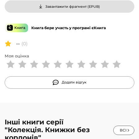
Завантажити фрагмент (
EPUB
)
Книга бере участь у програмі єКнига
--
(0)
Моя оцінка
Додати відгук
Інші книги серії
"Колекція. Книжки без
ВСІ
кордонів"