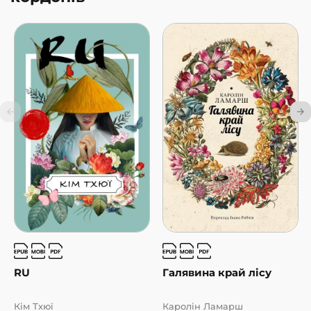
RU
Галявина край лісу
Кім Тхюї
Каролін Ламарш