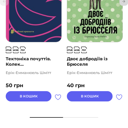
Тектоніка почуттів.
Двоє добродіїв із
Колек...
Брюселя
Ерік-Емманюель Шмітт
Ерік-Емманюель Шмітт
50
грн
40
грн
В КОШИК
В КОШИК