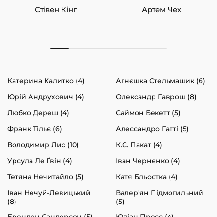
Стівен Кінг
Артем Чех
Катерина Калитко (4)
Аґнєшка Стельмашик (6)
Юрій Андрухович (4)
Олександр Гаврош (8)
Любко Дереш (4)
Саймон Бекетт (5)
Франк Тільє (6)
Алессандро Гатті (5)
Володимир Лис (10)
К.С. Пакат (4)
Урсула Ле Ґвін (4)
Іван Черненко (4)
Тетяна Нечитайло (5)
Катя Бльостка (4)
Іван Нечуй-Левицький
Валер'ян Підмогильний
(8)
(5)
Брендон Сандерсон (5)
Юліан Пресс (4)