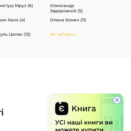
мігіуш Мруз (6)
Олександр
Задорожній (5)
он Кехо (4)
Олена Хомич (11)
уль Целан (12)
Всі автори
×
і