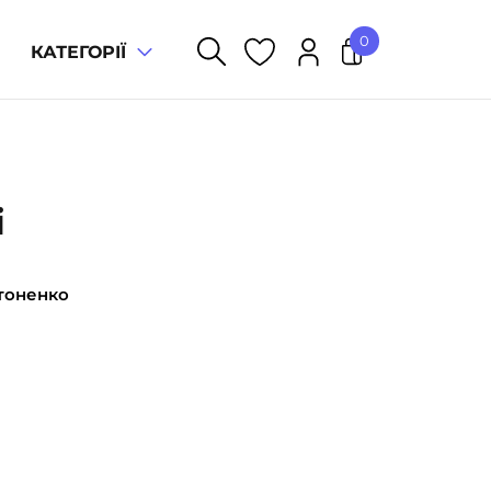
0
КАТЕГОРІЇ
У кошику немає товарів.
і
тоненко