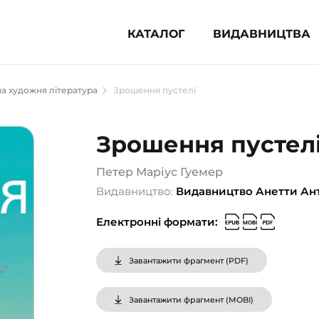
КАТАЛОГ
ВИДАВНИЦТВА
ня література (1854)
а художня література
Зрошення пустелі
 для дітей (833)
 для підлітків (240)
Зрошення пустел
во-популярна література (1015)
альна література та посібники
Петер Маріус Гуемер
Видавництво:
Видавництво Анетти Ан
клопедії, довідники, словники
Електронні формати:
ункові сертифікати (1)
Завантажити фрагмент (
PDF
)
Завантажити фрагмент (
MOBI
)