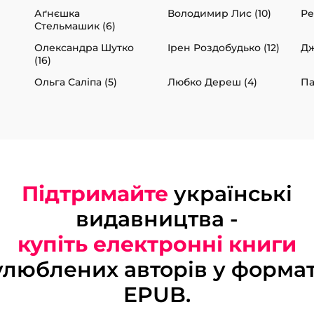
Аґнєшка
Володимир Лис (10)
Ре
Стельмашик (6)
Олександра Шутко
Ірен Роздобудько (12)
Дж
(16)
Ольга Саліпа (5)
Любко Дереш (4)
Па
Підтримайте
українські
видавництва -
купіть електронні книги
улюблених авторів у формат
EPUB.