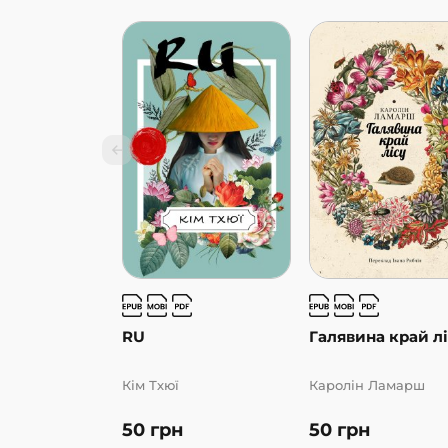
RU
Галявина край л
Кім Тхюї
Каролін Ламарш
50
грн
50
грн