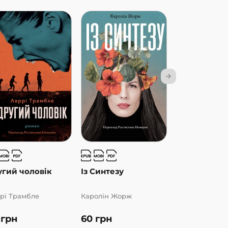
угий чоловік
Із Синтезу
Книжкова о
рі Трамбле
Каролін Жорж
Домінік Форть
0
грн
60
грн
50
грн