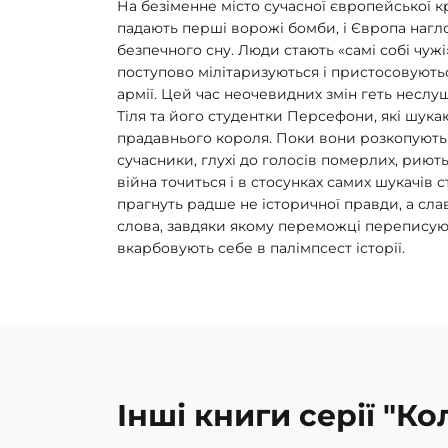
На безіменне місто сучасної європейської 
падають перші ворожі бомби, і Європа нагл
безпечного сну. Люди стають «самі собі чужі»
поступово мілітаризуються і пристосовують
армії. Цей час неочевидних змін геть неслу
Тіля та його студентки Персефони, які шука
прадавнього короля. Поки вони розкопують м
сучасники, глухі до голосів померлих, риють 
війна точиться і в стосунках самих шукачів
прагнуть радше не історичної правди, а слав
слова, завдяки якому переможці переписую
вкарбовують себе в палімпсест історії.
Інші книги серії "К