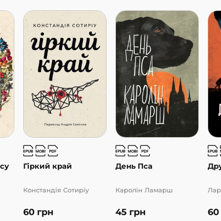
ісу
Гіркий край
День Пса
Др
Констандія Сотиріу
Каролін Ламарш
Лар
60
грн
45
грн
6