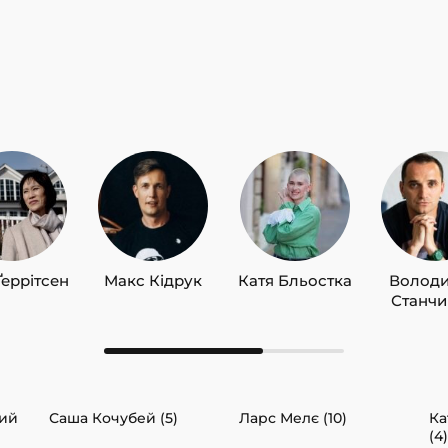
Ґеррітсен
Макс Кідрук
Катя Бльостка
Волод
Станч
кий
Саша Кочубей (5)
Ларс Мелє (10)
Ка
(4)