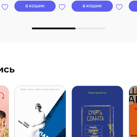
В КОШИК
В КОШИК
ись