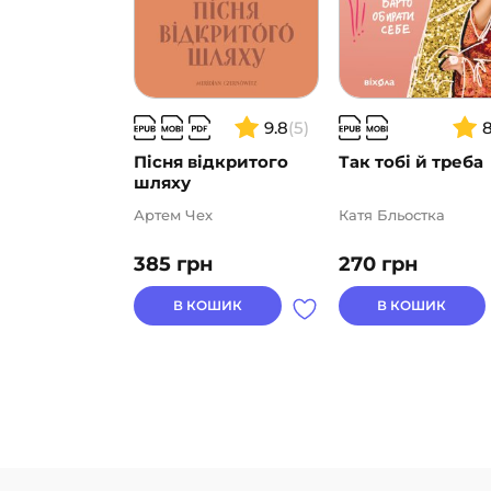
9.8
(5)
Пісня відкритого
Так тобі й треба
шляху
Артем Чех
Катя Бльостка
385
грн
270
грн
В КОШИК
В КОШИК