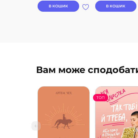
В КОШИК
В КОШИК
Вам може сподобат
ТОП