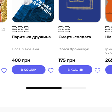
8
(2)
Паризька дружина
Смерть солдата
Ша
Пола Мак-Лейн
Олеся Хромейчук
Іри
Укр
Ста
400
грн
175
грн
26
Чер
Тар
Нат
В КОШИК
В КОШИК
Нат
Тка
Заб
Оль
Соф
Кра