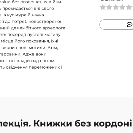
країни без оголошення війни
о прокидається від свого
, а культура й наука
ся до потреб новоствореної
шний для амбітного археолога
ють посеред пустелі могилу
ісце його поховання, їхні
окопи і нові могили. Втім,
 старовини. Адже вони
и – тієї влади над світом
ть свідчення переможених і
олекція. Книжки без кордоні