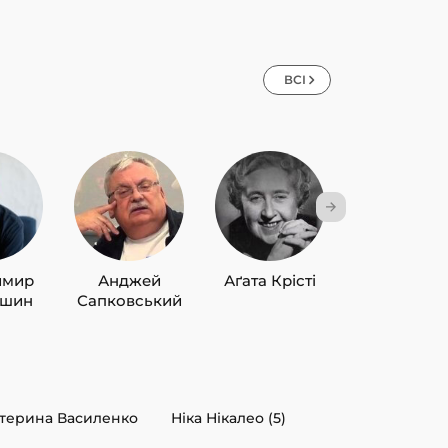
ВСІ
имир
Анджей
Аґата Крісті
Лю Цисін
ишин
Сапковський
терина Василенко
Ніка Нікалео (5)