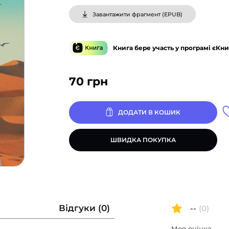
Завантажити фрагмент (
EPUB
)
Книга бере участь у програмі єКни
70
грн
ДОДАТИ В КОШИК
ШВИДКА ПОКУПКА
Відгуки (0)
--
(0)
Моя оцінка