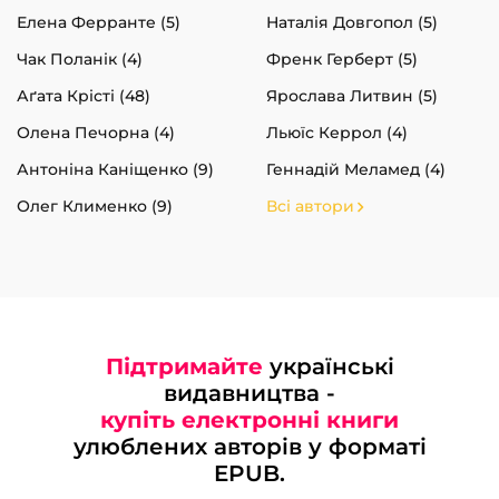
Елена Ферранте (5)
Наталія Довгопол (5)
Чак Поланік (4)
Френк Герберт (5)
Аґата Крісті (48)
Ярослава Литвин (5)
Олена Печорна (4)
Льюїс Керрол (4)
Антоніна Каніщенко (9)
Геннадій Меламед (4)
Олег Клименко (9)
Всі автори
Підтримайте
українські
видавництва -
купіть електронні книги
улюблених авторів у форматі
EPUB.