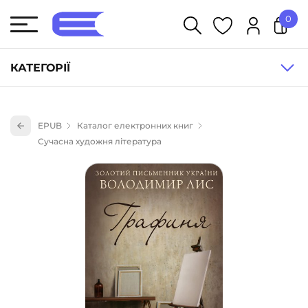
0
У кошику немає товарів.
КАТЕГОРІЇ
Художня література (1854)
EPUB
Каталог електронних книг
Книги для дітей (833)
Сучасна художня література
Книги для підлітків (240)
Науково-популярна література (1015)
Навчальна література та посібники (527)
Енциклопедії, довідники, словники (55)
Подарункові сертифікати (1)