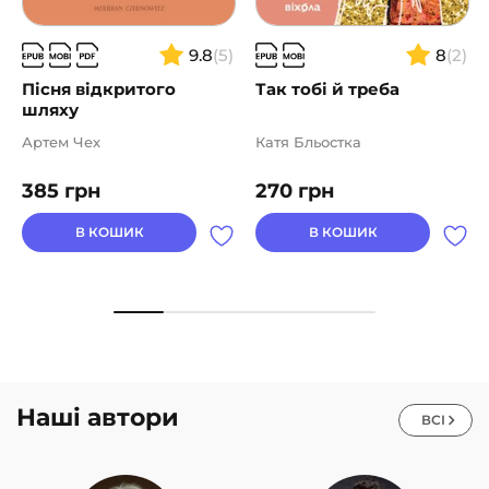
9.8
(5)
8
(2)
Пісня відкритого
Так тобі й треба
шляху
Артем Чех
Катя Бльостка
385
грн
270
грн
В КОШИК
В КОШИК
Наші автори
ВСІ