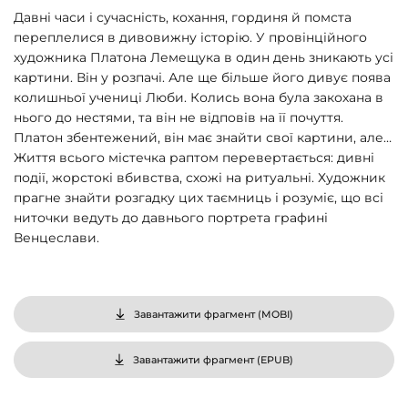
Давні часи і сучасність, кохання, гординя й помста
переплелися в дивовижну історію. У провінційного
художника Платона Лемещука в один день зникають усі
картини. Він у розпачі. Але ще більше його дивує поява
колишньої учениці Люби. Колись вона була закохана в
нього до нестями, та він не відповів на її почуття.
Платон збентежений, він має знайти свої картини, але…
Життя всього містечка раптом перевертається: дивні
події, жорстокі вбивства, схожі на ритуальні. Художник
прагне знайти розгадку цих таємниць і розуміє, що всі
ниточки ведуть до давнього портрета графині
Венцеслави.
Завантажити фрагмент (
MOBI
)
Завантажити фрагмент (
EPUB
)