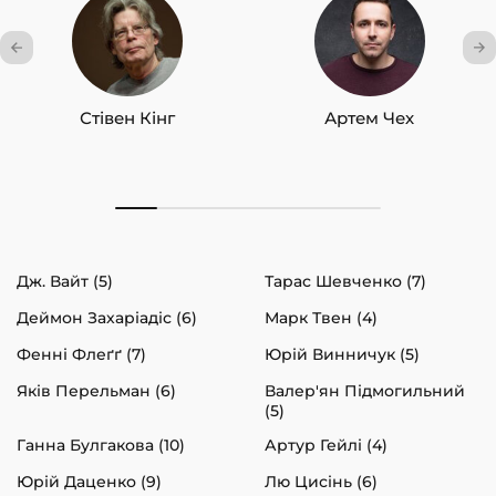
Стівен Кінг
Артем Чех
Дж. Вайт (5)
Тарас Шевченко (7)
Деймон Захаріадіс (6)
Марк Твен (4)
Фенні Флеґґ (7)
Юрій Винничук (5)
Яків Перельман (6)
Валер'ян Підмогильний
(5)
Ганна Булгакова (10)
Артур Гейлі (4)
Юрій Даценко (9)
Лю Цисінь (6)