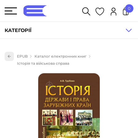
0
У кошику немає товарів.
КАТЕГОРІЇ
Художня література (1854)
EPUB
Каталог електронних книг
Книги для дітей (835)
Історія та військова справа
Книги для підлітків (240)
Науково-популярна література (1015)
Навчальна література та посібники (527)
Енциклопедії, довідники, словники (55)
Подарункові сертифікати (1)