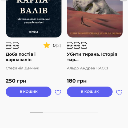
10
(2)
Доба постів і
Убити тирана. Історія
карнавалів
тир...
Стефанія Демчук
Альдо Андреа КАССІ
250
грн
180
грн
В КОШИК
В КОШИК