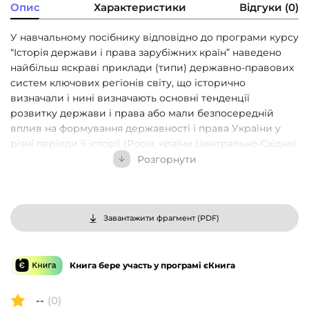
Опис
Характеристики
Відгуки (0)
У навчальному посібнику відповідно до програми курсу
“Історія держави і права зарубіжних країн” наведено
найбільш яскраві приклади (типи) державно-правових
систем ключових регіонів світу, що історично
визначали і нині визначають основні тенденції
розвитку держави і права або мали безпосередній
вплив на формування державності і права України у
різні періоди її історії (Росія, країни Центрально-Східної
Європи). У посібнику зібрано і систематизовано
Розгорнути
провідні надбання вітчизняної та зарубіжної історико-
правової науки, джерела права, наукові розробки з
окремих проблем. Видання є спробою автора
максимально вичерпно та водночас доступно викласти
Завантажити фрагмент (
PDF
)
складні проблеми становлення і функціонування
суспільно-економічних структур, державно-правових
систем у різних країнах і регіонах світу у різні історичні
Книга бере участь у програмі єКнига
періоди. Посібник розрахований на студентів всіх форм
навчання, аспірантів, викладачів юридичних ВНЗ і
--
(0)