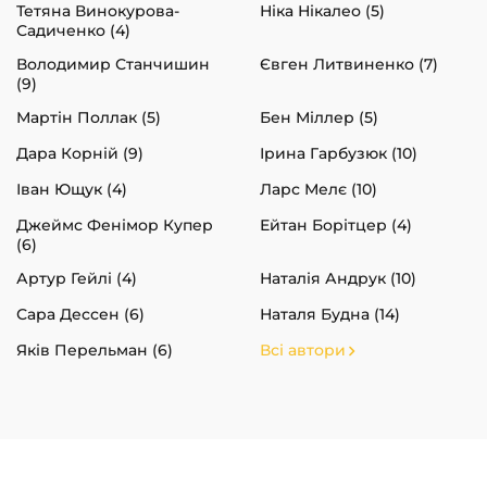
Тетяна Винокурова-
Ніка Нікалео (5)
Садиченко (4)
Володимир Станчишин
Євген Литвиненко (7)
(9)
Мартін Поллак (5)
Бен Міллер (5)
Дара Корній (9)
Ірина Гарбузюк (10)
Іван Ющук (4)
Ларс Мелє (10)
Джеймс Фенімор Купер
Ейтан Борітцер (4)
(6)
Артур Гейлі (4)
Наталія Андрук (10)
Сара Дессен (6)
Наталя Будна (14)
Яків Перельман (6)
Всі автори