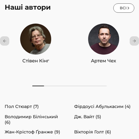
Наші автори
ВСІ
Стівен Кінг
Артем Чех
Пол Стюарт (7)
Фірдоусі Абулькасим (4)
Володимир Білінський
Дж. Вайт (5)
(6)
Жан-Крістоф Ґранже (9)
Вікторія Голт (6)