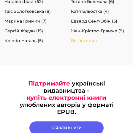
Наталія Шост (62)
Тетяна Белімова (6)
Таіс Золотковська (8)
Катя Бльостка (4)
Марина Гримич (7)
Едвард Сент-Обін (5)
Сергій Жадан (15)
Жан-Крістоф Ґранже (9)
Крістін Наталь (5)
Всі автори
Підтримайте
українські
видавництва -
купіть електронні книги
улюблених авторів у форматі
EPUB.
ОБРАТИ КНИГИ