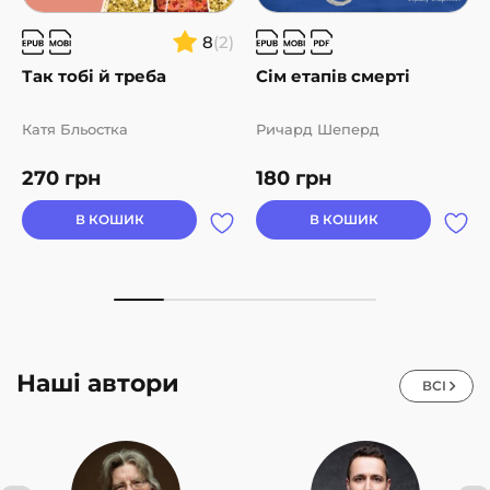
8
(2)
Так тобі й треба
Сім етапів смерті
Катя Бльостка
Ричард Шеперд
270
грн
180
грн
В КОШИК
В КОШИК
Наші автори
ВСІ