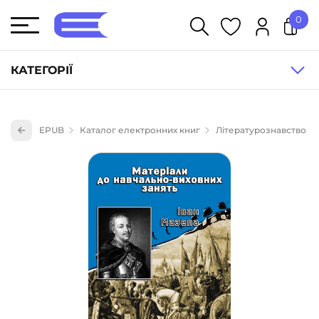
0
У кошику немає товарів.
КАТЕГОРІЇ
Художня література (1854)
EPUB
Каталог електронних книг
Літературознавство
Книги для дітей (835)
Книги для підлітків (240)
Науково-популярна література (1015)
Навчальна література та посібники (527)
Енциклопедії, довідники, словники (55)
Подарункові сертифікати (1)