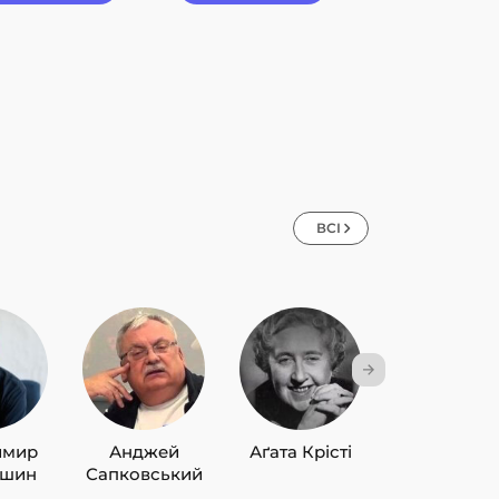
ВСІ
имир
Анджей
Аґата Крісті
Лю Цисін
ишин
Сапковський