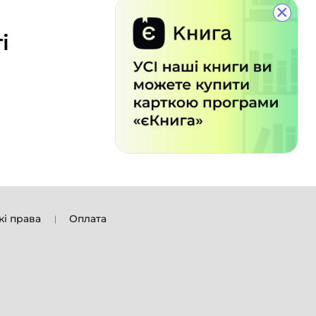
×
і
кі права
Оплата