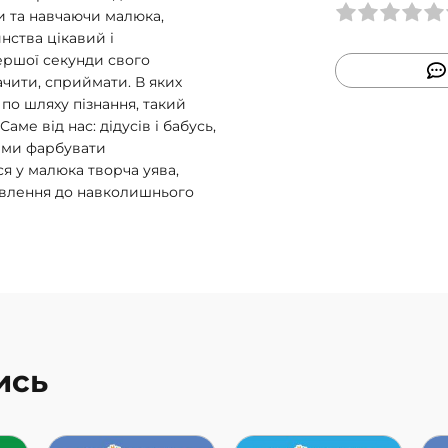
и та навчаючи малюка,
нства цікавий і
першої секунди свого
ачити, сприймати. В яких
 по шляху пізнання, такий
аме від нас: дідусів і бабусь,
рами фарбувати
я у малюка творча уява,
тавлення до навколишнього
ись