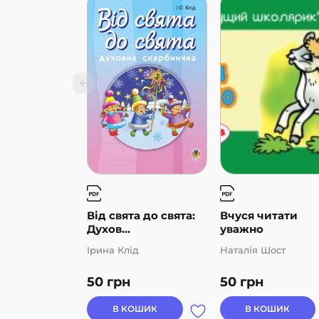
Від свята до свята:
Вчуся читати
Духов...
уважно
Ірина Клід
Наталія Шост
50
грн
50
грн
В КОШИК
В КОШИК