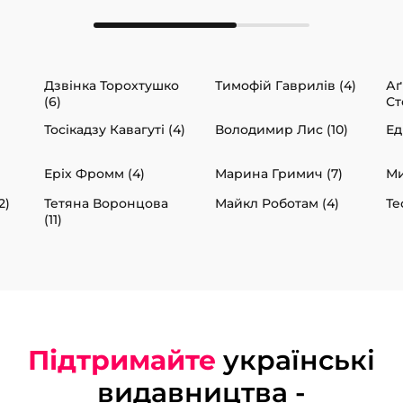
Дзвінка Торохтушко
Тимофій Гаврилів (4)
Аґ
(6)
Ст
Тосікадзу Кавагуті (4)
Володимир Лис (10)
Ед
Еріх Фромм (4)
Марина Гримич (7)
Ми
2)
Тетяна Воронцова
Майкл Роботам (4)
Те
(11)
Підтримайте
українські
видавництва -