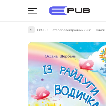
Худож
EPUB
Каталог електронних книг
Книги
Книги
Книги
Науко
Навч
(527)
Енци
(55)
Подар