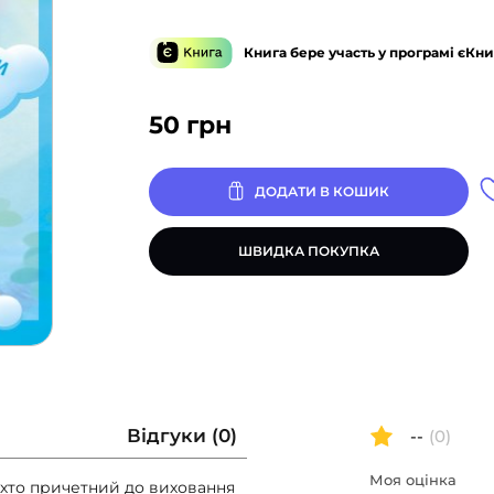
Книга бере участь у програмі єКни
50
грн
ДОДАТИ В КОШИК
ШВИДКА ПОКУПКА
Відгуки (0)
--
(0)
Моя оцінка
 хто причетний до виховання