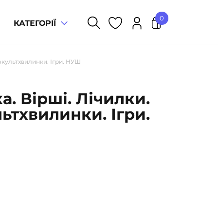
0
КАТЕГОРІЇ
У кошику немає товарів.
ізкультхвилинки. Ігри. НУШ
а. Вірші. Лічилки.
ьтхвилинки. Ігри.