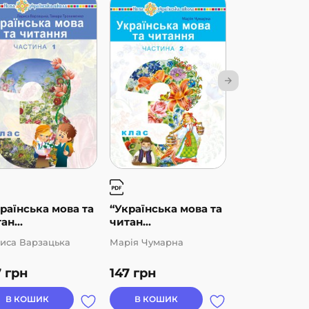
раїнська мова та
“Українська мова та
“Українська
ан...
читан...
читан...
иса Варзацька
Марія Чумарна
Лариса Варза
7
грн
147
грн
147
грн
В КОШИК
В КОШИК
В КОШИК