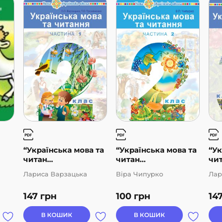
“Українська мова та
“Українська мова та
“Ук
читан...
читан...
чит
Лариса Варзацька
Віра Чипурко
Лар
147
грн
100
грн
14
В КОШИК
В КОШИК