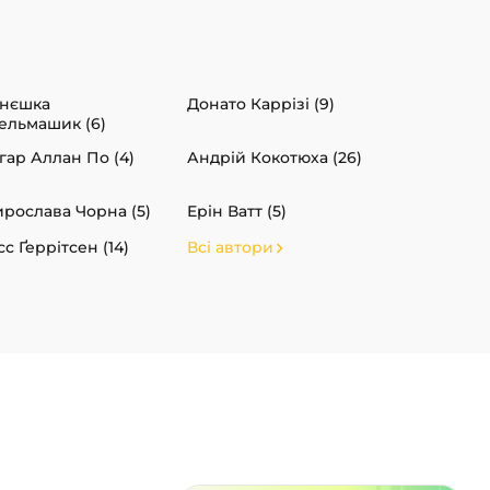
нєшка
Донато Каррізі (9)
ельмашик (6)
гар Аллан По (4)
Андрій Кокотюха (26)
рослава Чорна (5)
Ерін Ватт (5)
сс Ґеррітсен (14)
Всі автори