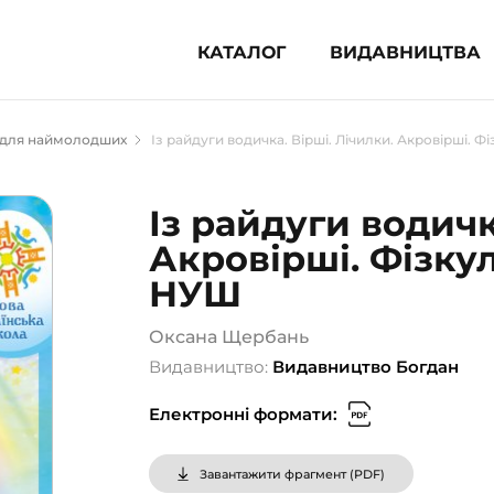
КАТАЛОГ
ВИДАВНИЦТВА
ня література (1854)
 для наймолодших
Із райдуги водичка. Вірші. Лічилки. Акровірші. Ф
 для дітей (833)
 для підлітків (240)
Із райдуги водичк
во-популярна література (1015)
Акровірші. Фізкул
альна література та посібники
НУШ
клопедії, довідники, словники
Оксана Щербань
Видавництво:
Видавництво Богдан
ункові сертифікати (1)
Електронні формати:
Завантажити фрагмент (
PDF
)