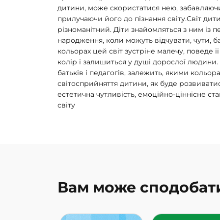
дитини, може скористатися нею, забавляюч
прилучаючи його до пізнання світу.Світ дити
різноманітний. Діти знайомляться з ним із 
народження, коли можуть відчувати, чути, б
кольорах цей світ зустріне малечу, поведе її
колір і залишиться у душі дорослої людини. С
батьків і педагогів, залежить, якими кольо
світосприйняття дитини, як буде розвиватис
естетична чутливість, емоційно-ціннісне с
світу
Вам може сподобат