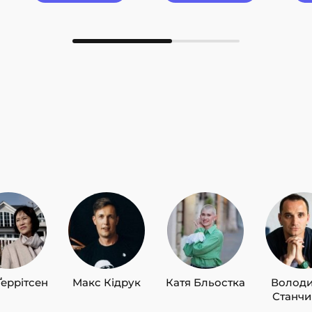
Ґеррітсен
Макс Кідрук
Катя Бльостка
Волод
Станч