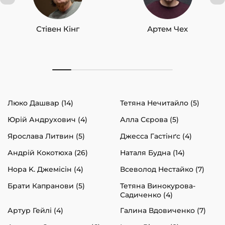
Стівен Кінг
Артем Чех
Люко Дашвар (14)
Тетяна Нечитайло (5)
Юрій Андрухович (4)
Алла Сєрова (5)
Ярослава Литвин (5)
Джесса Гастінґс (4)
Андрій Кокотюха (26)
Наталя Будна (14)
Нора K. Джемісін (4)
Всеволод Нестайко (7)
Брати Капранови (5)
Тетяна Винокурова-
Садиченко (4)
Артур Гейлі (4)
Галина Вдовиченко (7)