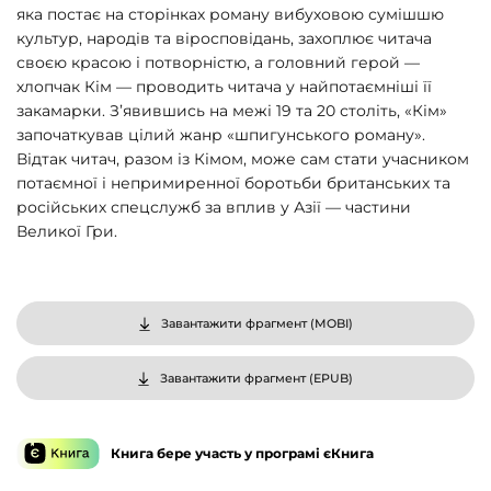
яка постає на сторінках роману вибуховою сумішшю
культур, народів та віросповідань, захоплює читача
своєю красою і потворністю, а головний герой —
хлопчак Кім — проводить читача у найпотаємніші її
закамарки. З’явившись на межі 19 та 20 століть, «Кім»
започаткував цілий жанр «шпигунського роману».
Відтак читач, разом із Кімом, може сам стати учасником
потаємної і непримиренної боротьби британських та
російських спецслужб за вплив у Азії — частини
Великої Гри.
Завантажити фрагмент (
MOBI
)
Завантажити фрагмент (
EPUB
)
Книга бере участь у програмі єКнига