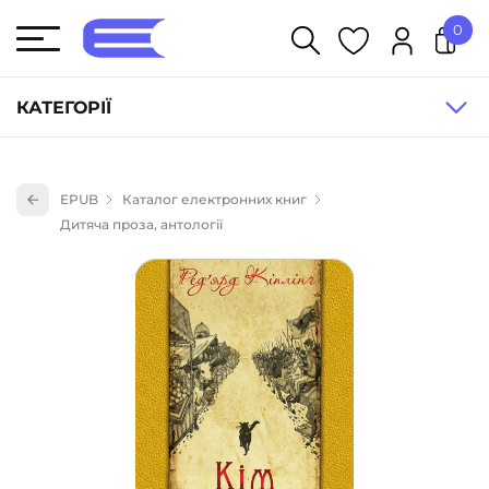
0
У кошику немає товарів.
КАТЕГОРІЇ
Художня література (1854)
EPUB
Каталог електронних книг
Книги для дітей (836)
Дитяча проза, антології
Книги для підлітків (240)
Науково-популярна література (1015)
Навчальна література та посібники (527)
Енциклопедії, довідники, словники (55)
Подарункові сертифікати (1)