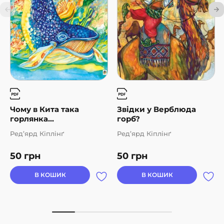
Чому в Кита така
Звідки у Верблюда
горлянка...
горб?
Ред’ярд Кіплінґ
Ред’ярд Кіплінґ
50
грн
50
грн
В КОШИК
В КОШИК