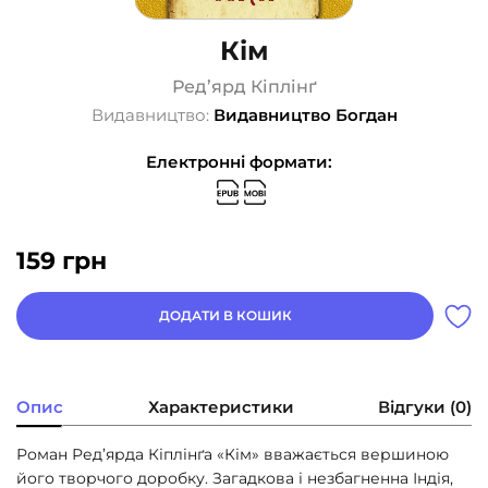
Кім
Ред’ярд Кіплінґ
Видавництво:
Видавництво Богдан
Електронні формати:
159
грн
ДОДАТИ В КОШИК
Опис
Характеристики
Відгуки (0)
Роман Ред’ярда Кіплінґа «Кім» вважається вершиною
його творчого доробку. Загадкова і незбагненна Індія,