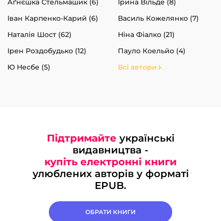
Аґнєшка Стельмашик (6)
Ірина Вільде (8)
Іван Карпенко-Карий (6)
Василь Кожелянко (7)
Наталія Шост (62)
Ніна Фіалко (21)
Ірен Роздобудько (12)
Пауло Коельйо (4)
Ю Несбе (5)
Всі автори
Підтримайте
українські
видавництва -
купіть електронні книги
улюблених авторів у форматі
EPUB.
ОБРАТИ КНИГИ