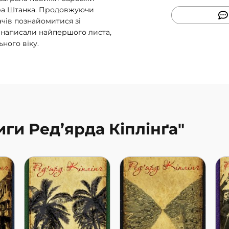
ра Штанка. Продовжуючи
ачів познайомитися зі
к написали найпершого листа,
ного віку.
иги Ред’ярда Кіплінґа"