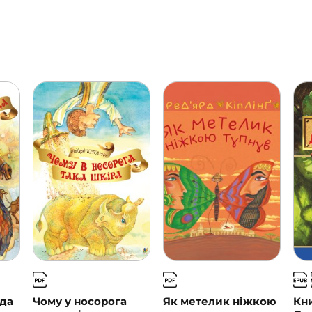
юда
Чому у носорога
Як метелик ніжкою
Кни