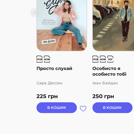
Просто слухай
Особисто я
особисто тобі
Сара Дессен
Іван Байдак
225
грн
250
грн
В КОШИК
В КОШИК