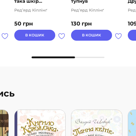
така шкір...
тупнув
Дру
Ред’ярд Кіплінґ
Ред’ярд Кіплінґ
Ред
50
грн
130
грн
10
В КОШИК
В КОШИК
ись