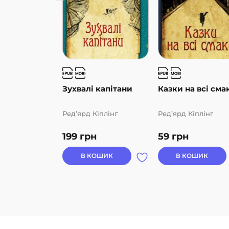
Зухвалі капітани
Казки на всі сма
Ред’ярд Кіплінґ
Ред’ярд Кіплінґ
199
грн
59
грн
В КОШИК
В КОШИК