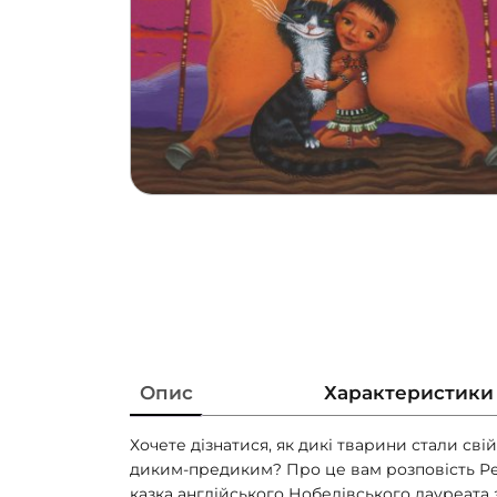
Опис
Характеристики
Хочете дізнатися, як дикі тварини стали свій
диким-предиким? Про це вам розповість Ред
казка англійського Нобелівського лауреата