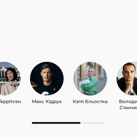
Ґеррітсен
Макс Кідрук
Катя Бльостка
Волод
Станч