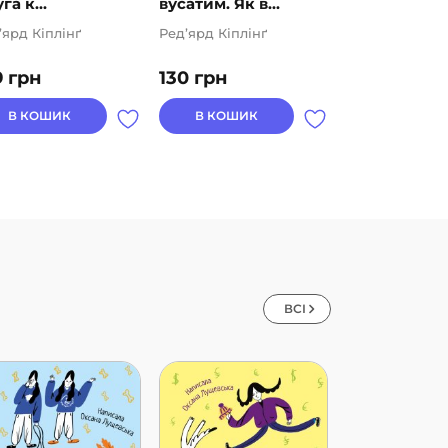
га к...
вусатим. Як в...
морем
’ярд Кіплінґ
Ред’ярд Кіплінґ
Ред’ярд Кіплін
9
грн
130
грн
130
грн
В КОШИК
В КОШИК
В КОШИК
ВСІ