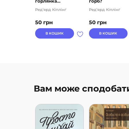
горлянка...
горб?
Ред’ярд Кіплінґ
Ред’ярд Кіплінґ
50
грн
50
грн
В КОШИК
В КОШИК
Вам може сподобат