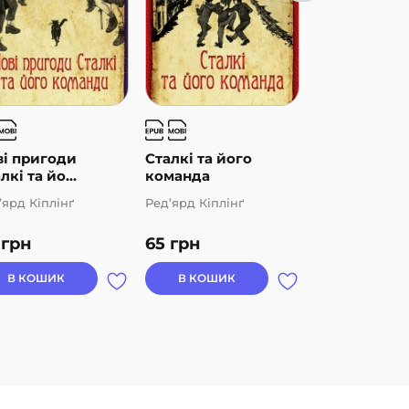
ві пригоди
Сталкі та його
Такі собі ка
лкі та йо...
команда
’ярд Кіплінґ
Ред’ярд Кіплінґ
Ред’ярд Кіплін
9
грн
65
грн
80
грн
В КОШИК
В КОШИК
В КОШИК