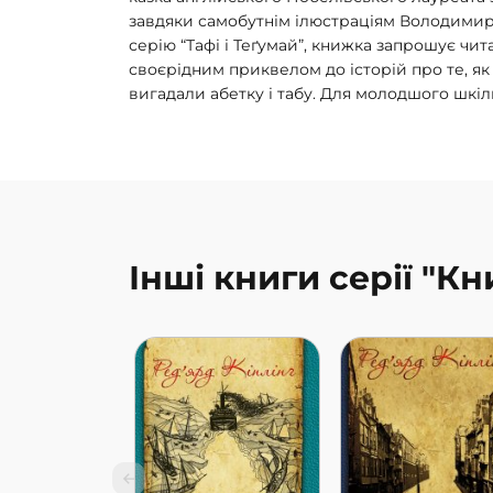
завдяки самобутнім ілюстраціям Володими
серію “Тафі і Теґумай”, книжка запрошує чит
своєрідним приквелом до історій про те, я
вигадали абетку і табу. Для молодшого шкіль
Інші книги серії "Кн