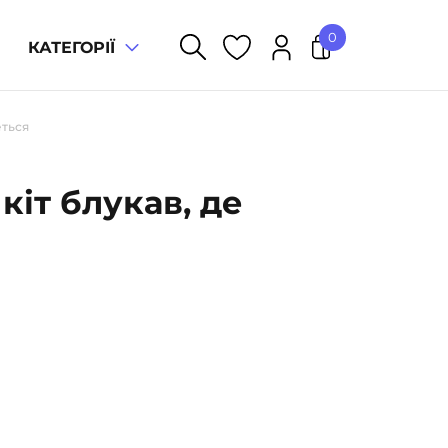
0
КАТЕГОРІЇ
У кошику немає товарів.
еться
 кіт блукав, де