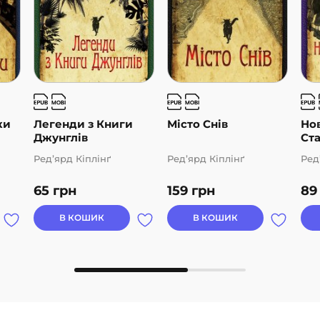
ки
Легенди з Книги
Місто Снів
Но
Джунглів
Ста
Ред’ярд Кіплінґ
Ред’ярд Кіплінґ
Ред
65
грн
159
грн
8
В КОШИК
В КОШИК