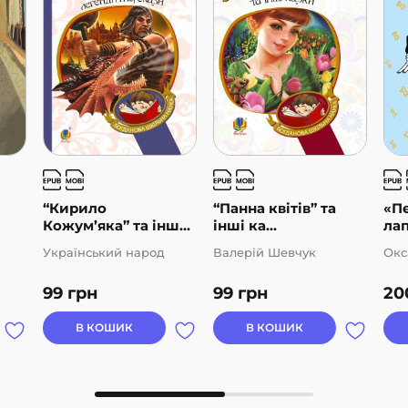
“Кирило
“Панна квітів” та
«Пе
Кожум’яка” та інш...
інші ка...
лап
Український народ
Валерій Шевчук
Окс
99
грн
99
грн
20
В КОШИК
В КОШИК