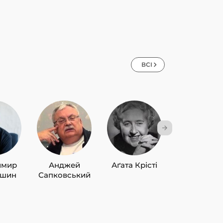
ВСІ
имир
Анджей
Аґата Крісті
Лю Цисін
ишин
Сапковський