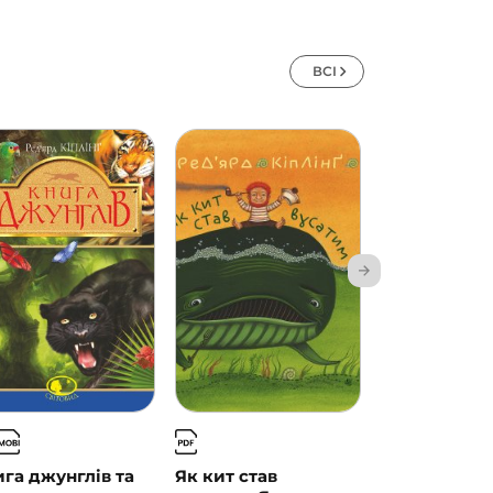
ВСІ
га джунглів та
Як кит став
Як краб гра