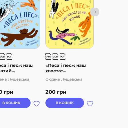
са і пес»: наш
«Песа і пес»: наш
3 – Читаю
атий...
хвостат...
самостійно. 
ана Лущевська
Оксана Лущевська
Григорій Фаль
0
грн
200
грн
66
грн
В КОШИК
В КОШИК
В КОШИК