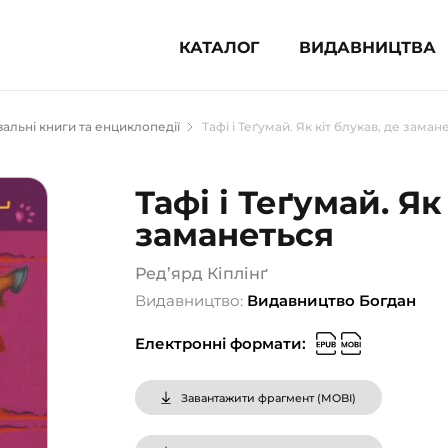
КАТАЛОГ
ВИДАВНИЦТВА
ня література (1854)
альні книги та енциклопедії
Тафі і Теґумай. Як кіт блукав, де заман
 для дітей (836)
 для підлітків (240)
Тафі і Теґумай. Як
во-популярна література (1015)
заманеться
альна література та посібники
Ред’ярд Кіплінґ
клопедії, довідники, словники
Видавництво:
Видавництво Богдан
ункові сертифікати (1)
Електронні формати:
Завантажити фрагмент (
MOBI
)