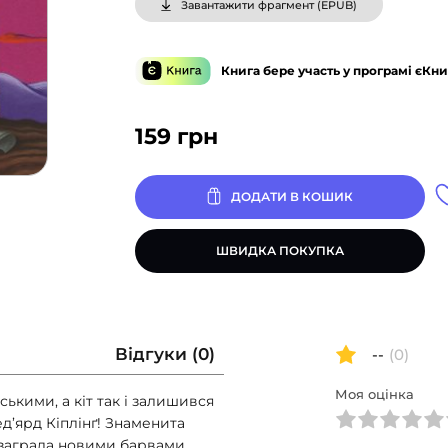
Завантажити фрагмент (
EPUB
)
Книга бере участь у програмі єКни
159
грн
ДОДАТИ В КОШИК
ШВИДКА ПОКУПКА
Відгуки (0)
--
(0)
Моя оцінка
ськими, а кіт так і залишився
’ярд Кіплінґ! Знаменита
 заграла новими барвами