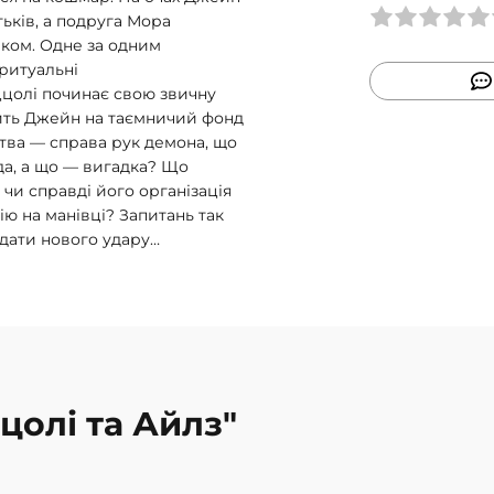
тьків, а подруга Мора
иком. Одне за одним
 ритуальні
цолі починає свою звичну
дить Джейн на таємничий фонд
ства — справа рук демона, що
да, а що — вигадка? Що
 чи справді його організація
ю на манівці? Запитань так
вдати нового удару…
ццолі та Айлз"