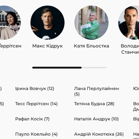
Ґеррітсен
Макс Кідрук
Катя Бльостка
Волод
Станч
)
Ірина Вовчук (12)
Лана Перлулайнен
Юл
(5)
5)
Тесс Ґеррітсен (14)
Тетяна Будна (28)
В
Дм
Рафал Косік (7)
Наталія Андрук (10)
Ві
Пауло Коельйо (4)
Андрій Кокотюха (26)
На