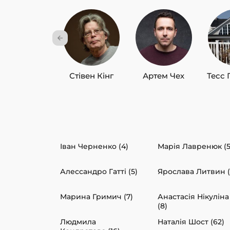
Стівен Кінг
Артем Чех
Тесс 
Іван Черненко (4)
Марія Лавренюк (5
Алессандро Гатті (5)
Ярослава Литвин (
Марина Гримич (7)
Анастасія Нікуліна
(8)
Людмила
Наталія Шост (62)