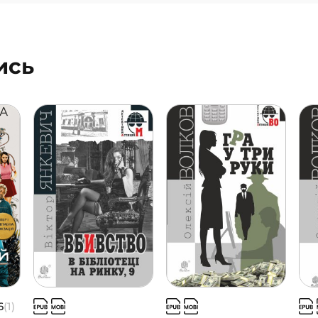
ись
6
(1)