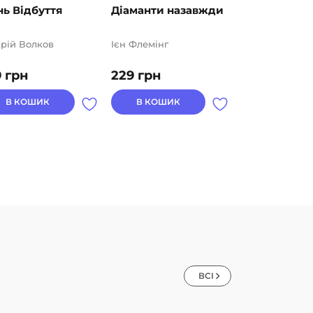
ь Відбуття
Діаманти назавжди
Доктор Ноу
рій Волков
Ієн Флемінг
Ієн Флемінг
9
грн
229
грн
249
грн
В КОШИК
В КОШИК
В КОШИК
ВСІ