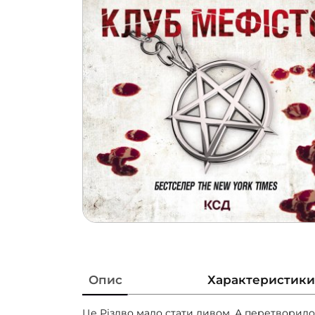
Опис
Характеристики
Це Різдво мало стати дивом. А перетворил