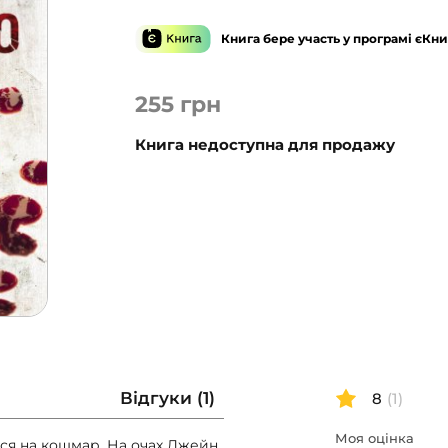
Книга бере участь у програмі єКни
255
грн
Книга недоступна для продажу
Відгуки (1)
8
(1)
Моя оцінка
ося на кошмар. На очах Джейн