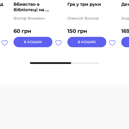
зд
Вбивство в
Гра у три руки
Ден
бібліотеці на ...
Віктор Янкевич
Олексій Волков
Анд
60
грн
150
грн
16
В КОШИК
В КОШИК