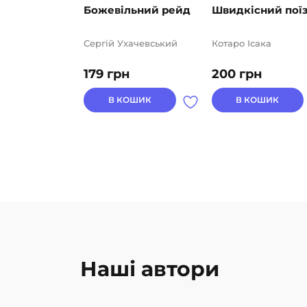
Божевільний рейд
Швидкісний пої
Сергій Ухачевський
Котаро Ісака
179
грн
200
грн
В КОШИК
В КОШИК
Наші автори