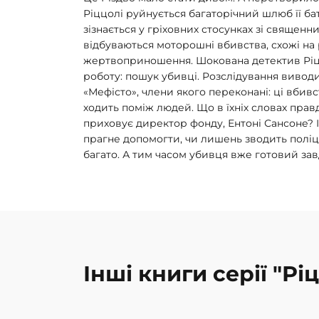
Ріццолі руйнується багаторічний шлюб її ба
зізнається у гріховних стосунках зі священн
відбуваються моторошні вбивства, схожі на
жертвоприношення. Шокована детектив Ріц
роботу: пошук убивці. Розслідування виво
«Мефісто», члени якого переконані: ці вбив
ходить поміж людей. Що в їхніх словах прав
приховує директор фонду, Ентоні Сансоне? І
прагне допомогти, чи лишень зводить поліці
багато. А тим часом убивця вже готовий за
Інші книги серії "Рі