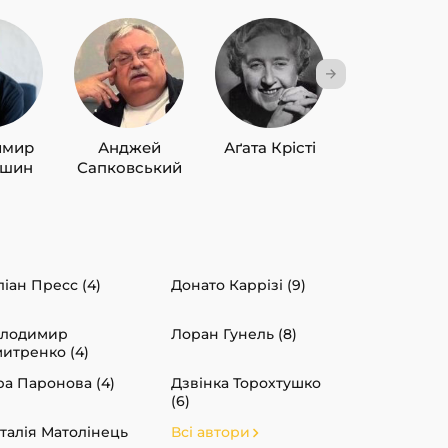
имир
Анджей
Аґата Крісті
Лю Цисін
ишин
Сапковський
іан Пресс (4)
Донато Каррізі (9)
олодимир
Лоран Гунель (8)
итренко (4)
ра Паронова (4)
Дзвінка Торохтушко
(6)
талія Матолінець
Всі автори