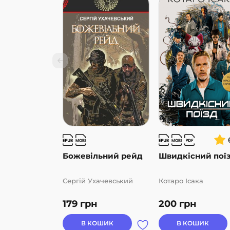
Божевільний рейд
Швидкісний пої
Сергій Ухачевський
Котаро Ісака
179
грн
200
грн
В КОШИК
В КОШИК