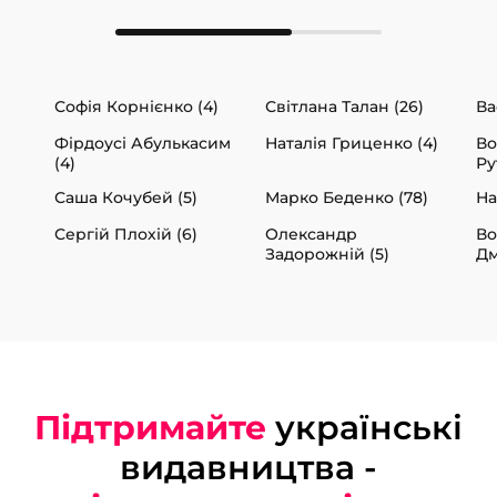
Софія Корнієнко (4)
Світлана Талан (26)
Ва
Фірдоусі Абулькасим
Наталія Гриценко (4)
В
(4)
Ру
Саша Кочубей (5)
Марко Беденко (78)
На
Сергій Плохій (6)
Олександр
В
Задорожній (5)
Дм
Підтримайте
українські
видавництва -