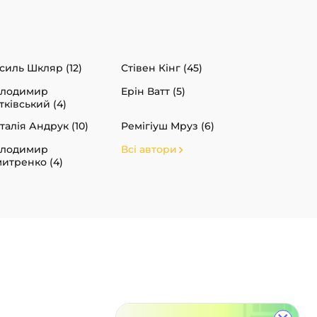
силь Шкляр (12)
Стівен Кінг (45)
олодимир
Ерін Ватт (5)
тківський (4)
талія Андрук (10)
Ремігіуш Мруз (6)
олодимир
Всі автори
итренко (4)