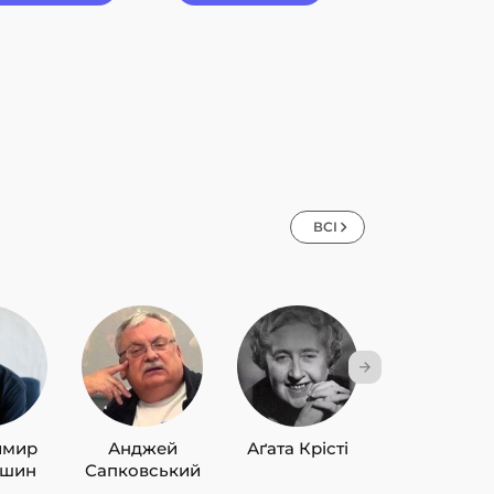
ВСІ
имир
Анджей
Аґата Крісті
Лю Цисін
ишин
Сапковський