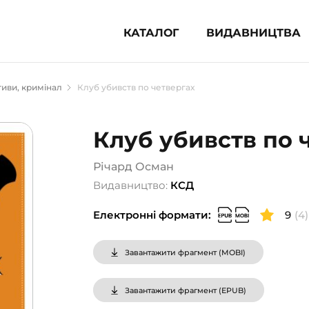
КАТАЛОГ
ВИДАВНИЦТВА
ня література (1854)
иви, кримінал
Клуб убивств по четвергах
 для дітей (835)
 для підлітків (240)
Клуб убивств по 
во-популярна література (1015)
альна література та посібники
Річард Осман
Видавництво:
КСД
клопедії, довідники, словники
Електронні формати:
9
(4)
ункові сертифікати (1)
Завантажити фрагмент (
MOBI
)
Завантажити фрагмент (
EPUB
)