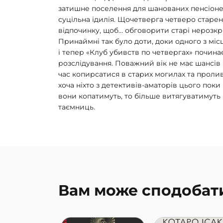
затишне поселення для шанованих пенсіонері
суцільна ідилія. Щочетверга четверо старен
відпочинку, щоб… обговорити старі нерозкрит
Принаймні так було доти, доки одного з м
і тепер «Клуб убивств по четвергах» почин
розслідування. Поважний вік не має шансів 
час копирсатися в старих могилах та пролив
хоча ніхто з детективів-аматорів цього поки
вони копатимуть, то більше витягуватимуть
таємниць.
Вам може сподобат