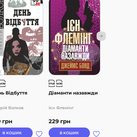
ь Відбуття
Діаманти назавжди
Доктор Ноу
рій Волков
Ієн Флемінг
Ієн Флемінг
9
грн
229
грн
249
грн
В КОШИК
В КОШИК
В КОШИК