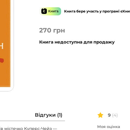
Книга бере участь у програмі єКни
270
грн
Книга недоступна для продажу
Відгуки (1)
9
(4)
Моя оцінка
ів містечко Куперс-Чейз —