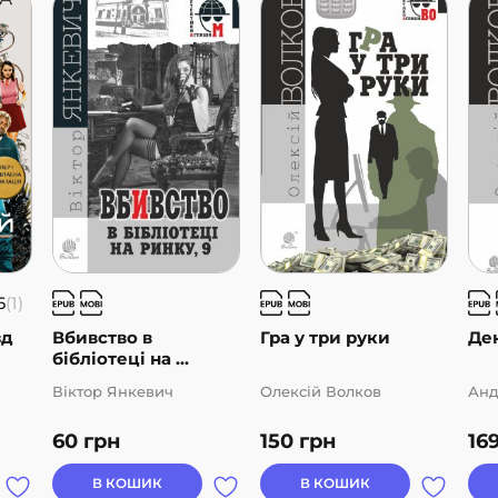
6
(1)
зд
Вбивство в
Гра у три руки
Ден
бібліотеці на ...
Віктор Янкевич
Олексій Волков
Анд
60
грн
150
грн
16
В КОШИК
В КОШИК