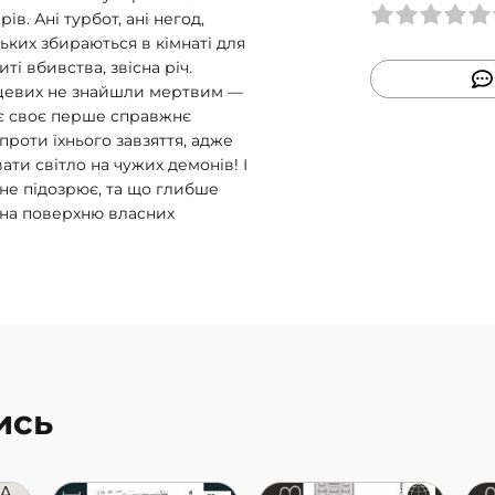
в. Ані турбот, ані негод,
ьких збираються в кімнаті для
і вбивства, звісна річ.
ісцевих не знайшли мертвим —
ає своє перше справжнє
проти їхнього завзяття, адже
ати світло на чужих демонів! І
 не підозрює, та що глибше
 на поверхню власних
ись