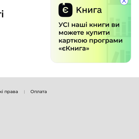
×
і
кі права
Оплата