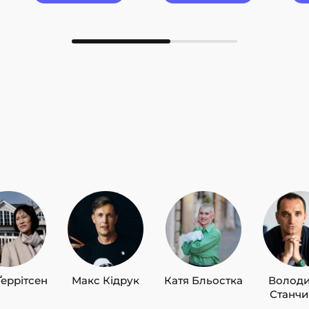
Ґеррітсен
Макс Кідрук
Катя Бльостка
Волод
Станч