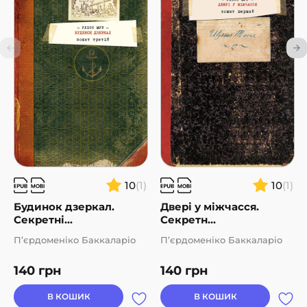
10
(1)
10
(1)
Будинок дзеркал.
Двері у міжчасся.
Секретні...
Секретн...
П’єрдоменіко Баккаларіо
П’єрдоменіко Баккаларіо
140
грн
140
грн
В КОШИК
В КОШИК