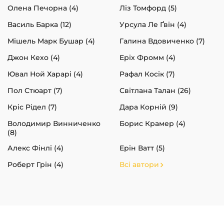
Олена Печорна (4)
Ліз Томфорд (5)
Василь Барка (12)
Урсула Ле Ґвін (4)
Мішель Марк Бушар (4)
Галина Вдовиченко (7)
Джон Кехо (4)
Еріх Фромм (4)
Ювал Ной Харарі (4)
Рафал Косік (7)
Пол Стюарт (7)
Світлана Талан (26)
Кріс Рідел (7)
Дара Корній (9)
Володимир Винниченко
Борис Крамер (4)
(8)
Алекс Фінлі (4)
Ерін Ватт (5)
Роберт Грін (4)
Всі автори