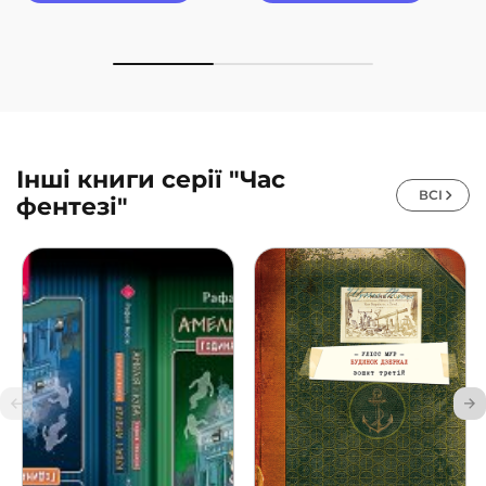
Інші книги серії "Час
ВСІ
фентезі"