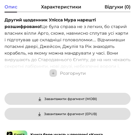
Опис
Характеристики
Відгуки (0)
Другий щоденник Улісса Мура нарешті
розшифровано!
Це була справа не з легких, бо старий
власник вілли Арго, схоже, навмисно сплутав усі карти
і підготував ще складніші головоломки…. Відчинивши
потаємні двері, Джейсон, Джулія та Рік знаходять
корабель, на якому можна мандрувати у часі. Вони
вирушають до Стародавнього Єгипту, де на них чекають
секретні лабіринти, нові друзі, небезпечні вороги і,
звичайно ж, надскладні завдання й загадки. Але хто й
Розгорнути
навіщо відправив їх у минуле? І що так надійно сховано
у місці, якого вже давно не існує?
Чому варто читати:
Завантажити фрагмент (
MOBI
)
Популярна серія пригодницьких книг про підлітків, які
подорожують у часі. Щоденник Улісса Мура — це книга-
Завантажити фрагмент (
EPUB
)
квест, читаючи яку ви розгадуєте таємниці та загадки
разом із героями.
Книга бере участь у програмі єКнига