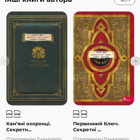
ВСІ
Кам’яні охоронці.
Первинний Ключ.
Секретн...
Секретні ...
П’єрдоменіко Баккаларіо
П’єрдоменіко Баккаларіо