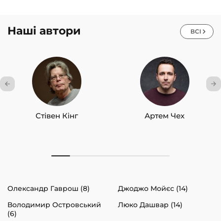
Наші автори
ВСІ
Стівен Кінг
Артем Чех
Олександр Гаврош (8)
Джоджо Мойєс (14)
Володимир Островський
Люко Дашвар (14)
(6)