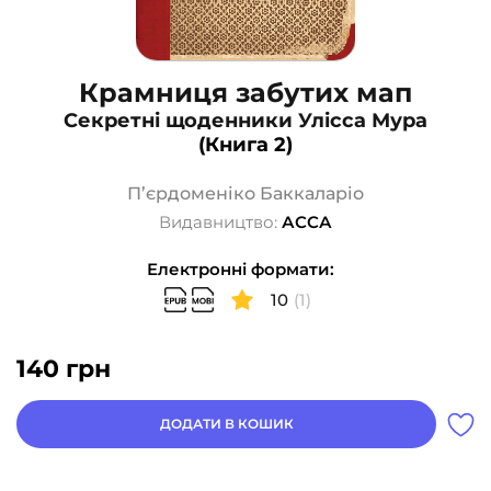
Крамниця забутих мап
Секретні щоденники Улісса Мура
(Книга 2)
П’єрдоменіко Баккаларіо
Видавництво:
АССА
Електронні формати:
10
(1)
140
грн
ДОДАТИ В КОШИК