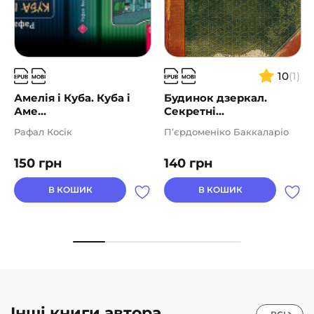
10
(1)
Амелія і Куба. Куба і
Будинок дзеркал.
Аме...
Секретні...
Рафал Косік
П’єрдоменіко Баккаларіо
150
грн
140
грн
В КОШИК
В КОШИК
Інші книги автора