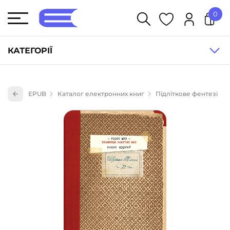
0
У кошику немає товарів.
КАТЕГОРІЇ
Художня література (1854)
EPUB
Каталог електронних книг
Підліткове фентезі
Книги для дітей (836)
Книги для підлітків (240)
Науково-популярна література (1015)
Навчальна література та посібники (527)
Енциклопедії, довідники, словники (55)
Подарункові сертифікати (1)