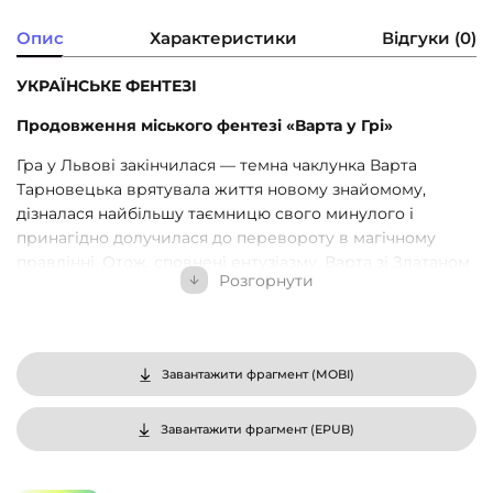
Опис
Характеристики
Відгуки (0)
УКРАЇНСЬКЕ ФЕНТЕЗІ
Продовження міського фентезі «Варта у Грі»
Гра у Львові закінчилася — темна чаклунка Варта
Тарновецька врятувала життя новому знайомому,
дізналася найбільшу таємницю свого минулого і
принагідно долучилася до перевороту в магічному
правлінні. Отож, сповнені ентузіазму, Варта зі Златаном
Розгорнути
прибувають до Праги, щоби офіційно заступити на
посади Вартових Центральноєвропейського
конгломерату. Та виявляється, що на шляху до мети ще
багато перепон. Могутні судді виплітають нові інтриги,
Завантажити фрагмент (
MOBI
)
вибори глави насуваються, а втрачені артефакти
остаточно забирають спокій.
Завантажити фрагмент (
EPUB
)
Тим часом у празькій спільноті ширяться чутки про
невловимих викрадачів, які полюють на світлих і