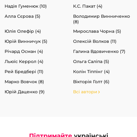
Надія Гуменюк (10)
К.С. Пакат (4)
Алла Сєрова (5)
Володимир Винниченко
(8)
Юлія Олефір (4)
Мирослава Чорна (5)
Юрій Винничук (5)
Олексій Волков (11)
Річард Осман (4)
Галина Вдовиченко (7)
Льюїс Керрол (4)
Ольга Саліпа (5)
Рей Бредбері (11)
Колін Тіппінг (4)
Марко Вовчок (8)
Вікторія Голт (6)
Юрій Даценко (9)
Всі автори
Підтримайте
українські