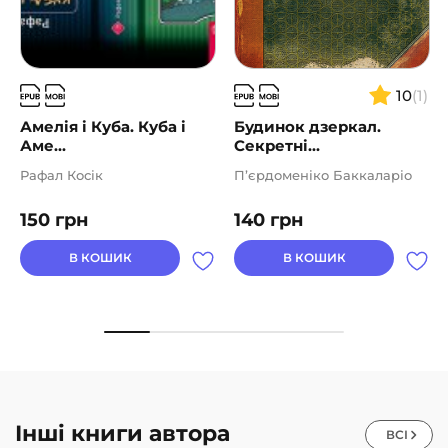
10
(1)
Амелія і Куба. Куба і
Будинок дзеркал.
Аме...
Секретні...
Рафал Косік
П’єрдоменіко Баккаларіо
150
грн
140
грн
В КОШИК
В КОШИК
Інші книги автора
ВСІ