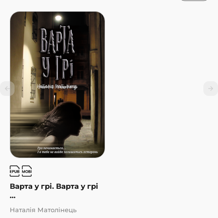
Варта у грі. Варта у грі
...
Наталія Матолінець