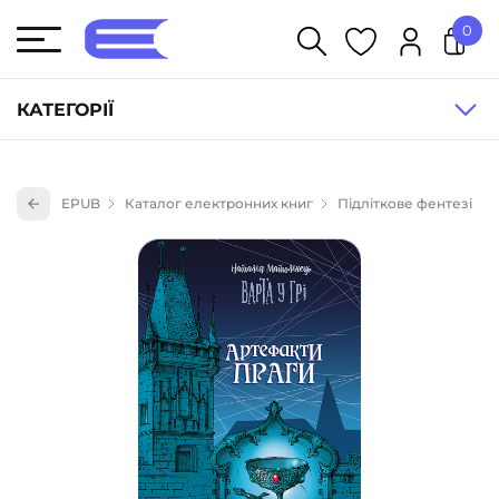
0
У кошику немає товарів.
КАТЕГОРІЇ
Художня література (1854)
EPUB
Каталог електронних книг
Підліткове фентезі
Книги для дітей (833)
Книги для підлітків (240)
Науково-популярна література (1015)
Навчальна література та посібники (527)
Енциклопедії, довідники, словники (55)
Подарункові сертифікати (1)