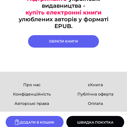
видавництва -
купіть електронні книги
улюблених авторів у форматі
EPUB.
ОБРАТИ КНИГИ
Про нас
єКнига
Конфіденційність
Публічна оферта
Авторські права
Оплата
Ми в соцмережах
ДОДАТИ В КОШИК
ШВИДКА ПОКУПКА