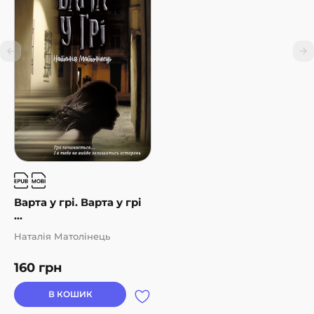
Варта у грі. Варта у грі
...
Наталія Матолінець
160
грн
В КОШИК