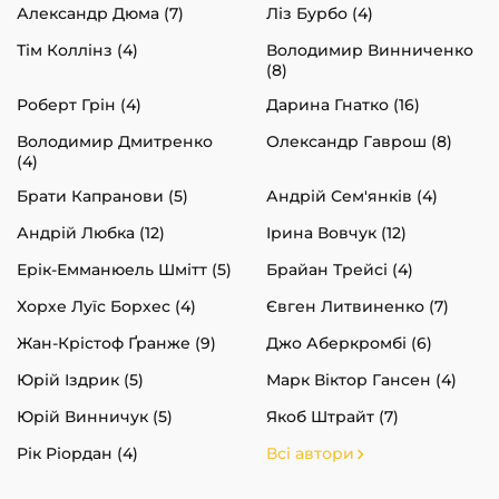
Александр Дюма (7)
Ліз Бурбо (4)
Тім Коллінз (4)
Володимир Винниченко
(8)
Роберт Грін (4)
Дарина Гнатко (16)
Володимир Дмитренко
Олександр Гаврош (8)
(4)
Брати Капранови (5)
Андрій Сем'янків (4)
Андрій Любка (12)
Ірина Вовчук (12)
Ерік-Емманюель Шмітт (5)
Брайан Трейсі (4)
Хорхе Луїс Борхес (4)
Євген Литвиненко (7)
Жан-Крістоф Ґранже (9)
Джо Аберкромбі (6)
Юрій Іздрик (5)
Марк Віктор Гансен (4)
Юрій Винничук (5)
Якоб Штрайт (7)
Рік Ріордан (4)
Всі автори