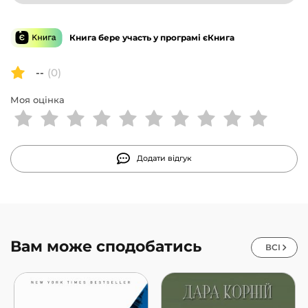
Книга бере участь у програмі єКнига
--
(0)
Моя оцінка
Додати відгук
Вам може сподобатись
ВСІ