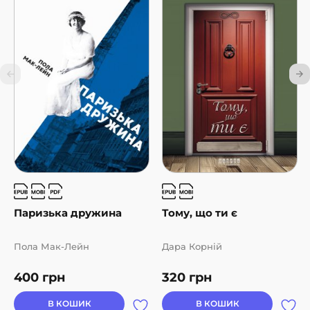
Паризька дружина
Тому, що ти є
Пола Мак-Лейн
Дара Корній
400
грн
320
грн
В КОШИК
В КОШИК