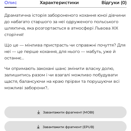
Опис
Характеристики
Відгуки (0)
Драматична історія забороненого кохання юної дівчини
до набагато старшого за неї одруженого польського
шляхтича, яка розгортається в атмосфері Львова XIX
сторіччя!
Що це — мінлива пристрасть чи справжні почуття? Для
неї — це перше кохання, для нього — мабуть, уже й
останнє…
Чи отримають закохані шанс змінити власну долю,
залишитись разом і чи взагалі можливо побудувати
щастя, балансуючи на краю прірви та порушуючи всі
можливі заборони?..
Завантажити фрагмент (
MOBI
)
Завантажити фрагмент (
EPUB
)