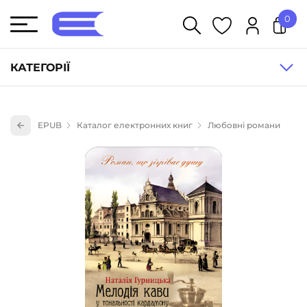
0
У кошику немає товарів.
КАТЕГОРІЇ
Художня література (1854)
EPUB
Каталог електронних книг
Любовні романи
Книги для дітей (833)
Книги для підлітків (240)
Науково-популярна література (1015)
Навчальна література та посібники (527)
Енциклопедії, довідники, словники (55)
Подарункові сертифікати (1)