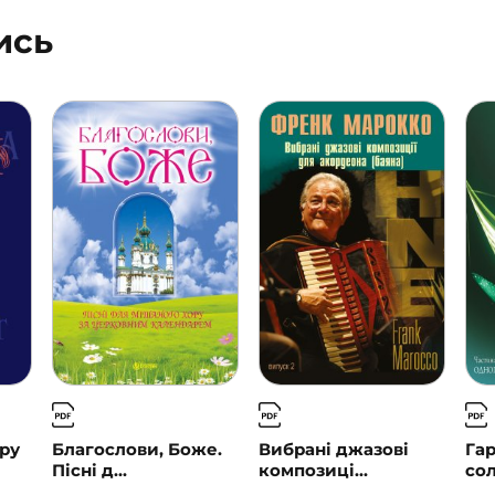
ись
ору
Благослови, Боже.
Вибрані джазові
Га
Пісні д...
композиці...
сол