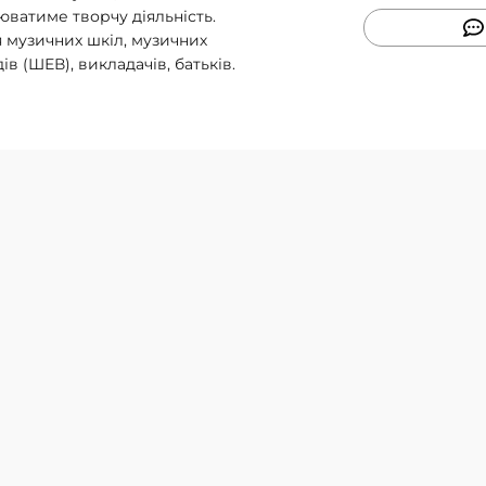
юватиме творчу діяльність.
я музичних шкіл, музичних
в (ШЕВ), викладачів, батьків.