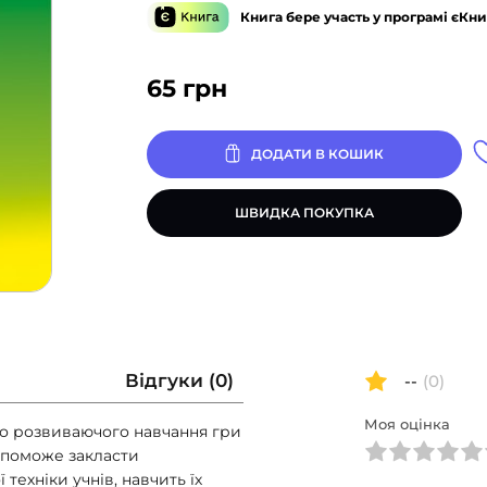
Книга бере участь у програмі єКни
65
грн
ДОДАТИ В КОШИК
ШВИДКА ПОКУПКА
Відгуки (0)
--
(0)
Моя оцінка
го розвиваючого навчання гри
допоможе закласти
техніки учнів, навчить їх