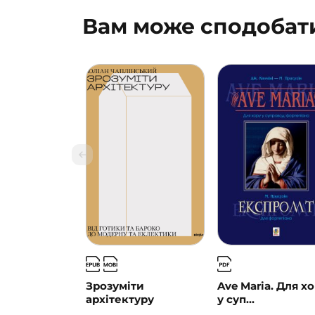
Вам може сподобат
Зрозуміти
Ave Maria. Для х
архітектуру
у суп...