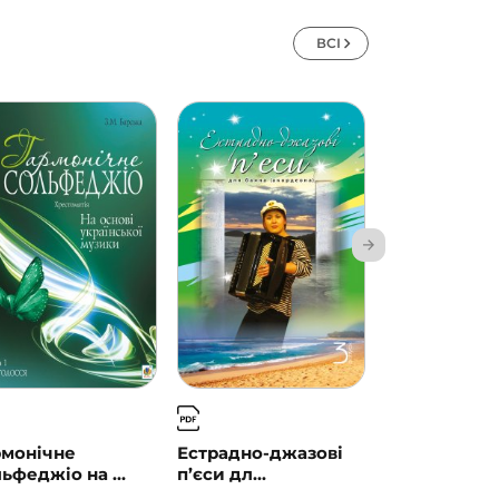
ВСІ
рмонічне
Естрадно-джазові
Естрадно-д
ьфеджіо на ...
п’єси дл...
п’єси дл...