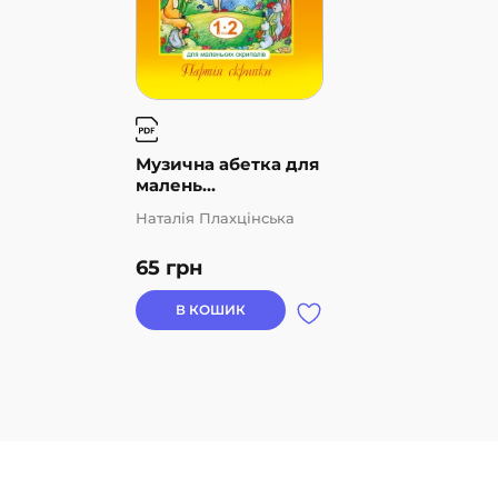
Музична абетка для
малень...
Наталія Плахцінська
65
грн
В КОШИК