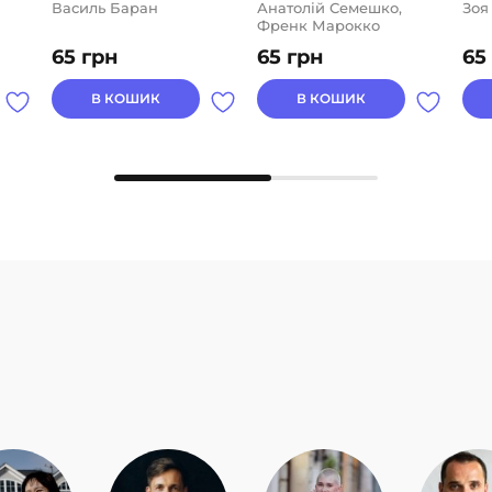
Василь Баран
Анатолій Семешко,
Зоя
Френк Марокко
65
грн
65
грн
65
В КОШИК
В КОШИК