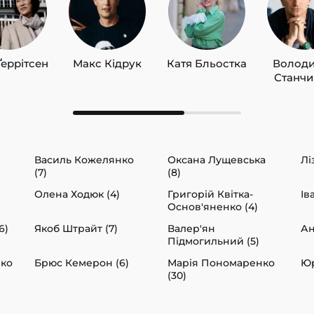
Ґеррітсен
Макс Кідрук
Катя Бльостка
Волод
Станч
Василь Кожелянко
Оксана Лущевська
Лі
(7)
(8)
Олена Ходюк (4)
Григорій Квітка-
Ів
Основ'яненко (4)
6)
Якоб Штрайт (7)
Валер'ян
Ан
Підмогильний (5)
нко
Брюс Кемерон (6)
Марія Пономаренко
Юр
(30)