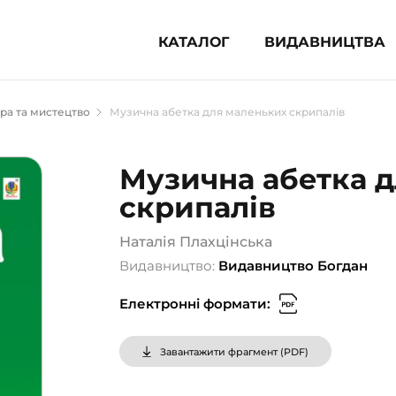
КАТАЛОГ
ВИДАВНИЦТВА
ня література (1854)
ра та мистецтво
Музична абетка для маленьких скрипалів
 для дітей (833)
 для підлітків (240)
Музична абетка 
во-популярна література (1015)
скрипалів
альна література та посібники
Наталія Плахцінська
клопедії, довідники, словники
Видавництво:
Видавництво Богдан
ункові сертифікати (1)
Електронні формати:
Завантажити фрагмент (
PDF
)