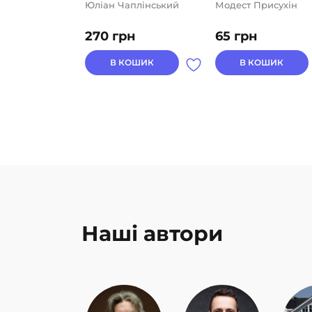
Юліан Чаплінський
Модест Присухін
270
грн
65
грн
В КОШИК
В КОШИК
Наші автори