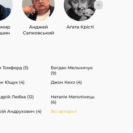
имир
Анджей
Аґата Крісті
Лю Цисін
ишин
Сапковський
з Томфорд (5)
Богдан Мельничук
(9)
ан Ющук (4)
Джон Кехо (4)
дрій Любка (12)
Наталія Матолінець
(6)
ій Андрухович (4)
Всі автори