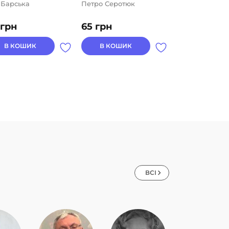
 Барська
Петро Серотюк
Петро Серотю
грн
65
грн
65
грн
В КОШИК
В КОШИК
В КОШИК
ВСІ