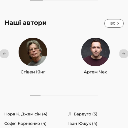
Наші автори
ВСІ
Стівен Кінг
Артем Чех
Нора K. Джемісін (4)
Лі Бардуґо (5)
Софія Корнієнко (4)
Іван Ющук (4)