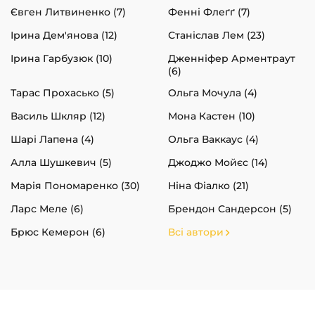
Євген Литвиненко (7)
Фенні Флеґґ (7)
Ірина Дем'янова (12)
Станіслав Лем (23)
Ірина Гарбузюк (10)
Дженніфер Арментраут
(6)
Тарас Прохасько (5)
Ольга Мочула (4)
Василь Шкляр (12)
Мона Кастен (10)
Шарі Лапена (4)
Ольга Ваккаус (4)
Алла Шушкевич (5)
Джоджо Мойєс (14)
Марія Пономаренко (30)
Ніна Фіалко (21)
Ларс Меле (6)
Брендон Сандерсон (5)
Брюс Кемерон (6)
Всі автори