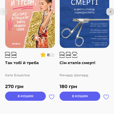
поляків, а вже за мить розгублено кліпаєш, коли автор
із безжалісною точністю зображує, наскільки
короткочасним виявилося об’єднання. Ще до того, як
труну із Папою доправили до гроту в соборі святого
Петра, обрáзи, спекулювання та сповнені ненависті
суперечки повернулися. Ця книга про те, що ані сліпа
віра у величне, ані пристрасні запевняння самих себе у
власній доброті та моральності, не роблять нас
хорошими. Анітрохи. Дуже рекомендую. Макс Кідрук
8
(2)
Так тобі й треба
Сім етапів смерті
Катя Бльостка
Ричард Шеперд
270
грн
180
грн
В КОШИК
В КОШИК