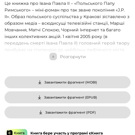
Це книжка про Івана Павла ІІ – «Польського Папу
Римського» – міні-роман про так зване покоління «J.P.
II». Образ польського суспільства у Кракові зіставлено з
образом медіа – всюдисущі телевізійні станції, Марші
Мовчання, Матчі Спокою, Чорний Інтернет та багато
інших колективних акцій. 1 квітня 2005 року (в
переддень смерті Івана Павла ІІ) головний герой твору
прибуває на стипендію до найбільш любленого міста
усіх поляків і, ніби Одіссей, мандрує краківськими
Розгорнути
помешканнями і переповненими кнайпами,
розмовляючи з представниками місцевої молодої
інтеліґенції, а інколи молоддю з інших міст та країн, про
Папу Римського, обговорюючи те, що давно відомо та
Завантажити фрагмент (
MOBI
)
порушуючи так звані «білі плями» – теми, які не
рекомендується обговорювати. Він стає учасником
Завантажити фрагмент (
EPUB
)
різноманітних подій та опісля критично портретує
медійний візерунок суспільства, яке стає свідком того,
Завантажити фрагмент (
PDF
)
як на екранах, моніторах, у слухавці на живо вмирає
Отець.
*
Книга бере участь у програмі єКнига