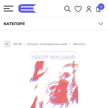
0
У кошику немає товарів.
КАТЕГОРІЇ
Художня література (1854)
EPUB
Каталог електронних книг
Фентезі
Книги для дітей (836)
Книги для підлітків (240)
Науково-популярна література (1015)
Навчальна література та посібники (527)
Енциклопедії, довідники, словники (55)
Подарункові сертифікати (1)