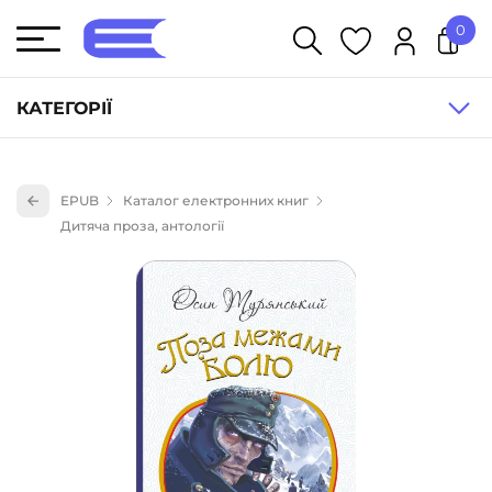
0
У кошику немає товарів.
КАТЕГОРІЇ
Художня література (1854)
EPUB
Каталог електронних книг
Книги для дітей (833)
Дитяча проза, антології
Книги для підлітків (240)
Науково-популярна література (1015)
Навчальна література та посібники (527)
Енциклопедії, довідники, словники (55)
Подарункові сертифікати (1)