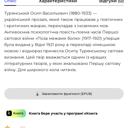
Опис
Характеристики
Відгуки (0)
Турянський Осип Васильович (1880–1933) —
український прозаїк, який також працював у поетичних
і критичних жанрах, перекладав з іноземних мов.
Антивоєнна психологічна повість-поема часів Першої
світової війни «Поза межами болю» (1917–1921) уперше
була видана у Відні 1921 року в перекладі німецькою
мовою і воднораз принесла Осипу Турянському світове
визнання. Цей твір вважається одним із кращих
літературних творів, у яких змальовано Першу світову
війну. Для широкого кола читачів.
Завантажити фрагмент (
EPUB
)
Книга бере участь у програмі єКнига
--
(0)