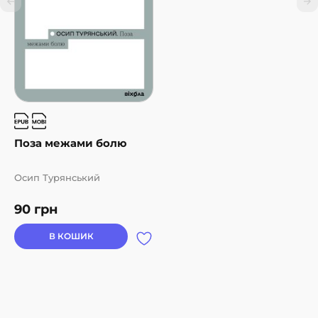
Поза межами болю
Осип Турянський
90
грн
В КОШИК