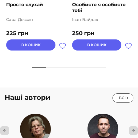
Просто слухай
Особисто я особисто
тобі
Сара Дессен
Іван Байдак
225
грн
250
грн
В КОШИК
В КОШИК
Наші автори
ВСІ