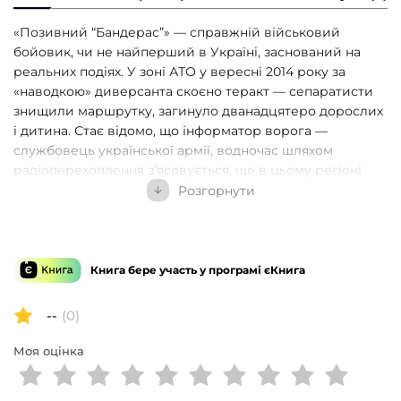
«Позивний “Бандерас”» — справжній військовий
бойовик, чи не найперший в Україні, заснований на
реальних подіях. У зоні АТО у вересні 2014 року за
«наводкою» диверсанта скоєно теракт — сепаратисти
знищили маршрутку, загинуло дванадцятеро дорослих
і дитина. Стає відомо, що інформатор ворога —
службовець української армії, водночас шляхом
радіоперехоплення з’ясовується, що в цьому регіоні
чекають на прибуття полковника російського ГРУ.
Розгорнути
Розпочинається операція зі знешкодження диверсанта,
здійснення якої доручають групі контррозвідників на
чолі з капітаном Антоном Саєнком… На основі твору
Сергія Дзюби та Артемія Кірсанова знято військову
Книга бере участь у програмі єКнига
кінодраму, міжнародна прем’єра якої вже відбулася в
Торонто. В Україні прем’єра відбулась 11 жовтня 2018
--
(0)
року.
Моя оцінка
«Позивний “Бандерас”» — справжній військовий
бойовик, заснований на реальних подіях. Книжку
створено на основі щоденників нацгвардійця Сергія