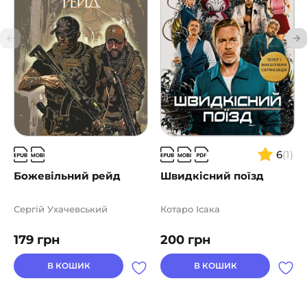
знято однойменний фільм, який був у прокаті
наприкінці 2018 року.
6
(1)
Божевільний рейд
Швидкісний поїзд
Сергій Ухачевський
Котаро Ісака
179
грн
200
грн
В КОШИК
В КОШИК