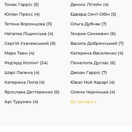
Томас Гарріс (5)
Денніс Лігейн (4)
Юліан Пресс (4)
Едвард Сент-Обін (5)
Тетяна Воронцова (11)
Ольга Дубчак (7)
Наталка Ліщинська (4)
Генрик Сенкевич (6)
Сергій Ухачевський (9)
Василь Добрянський (7)
Марк Твен (4)
Катерина Василенко (4)
Ред’ярд Кіплінґ (24)
Пенелопа Дуглас (6)
Шарі Лапена (4)
Джоан Гарріс (7)
Катерина Липа (4)
Ювал Ной Харарі (4)
Ярослава Дегтяренко (6)
Олена Чернінька (4)
Арі Турунен (4)
Всі автори