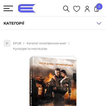
0
У кошику немає товарів.
КАТЕГОРІЇ
Художня література (1854)
EPUB
Каталог електронних книг
Книги для дітей (835)
Культура та мистецтво
Книги для підлітків (240)
Науково-популярна література (1015)
Навчальна література та посібники (527)
Енциклопедії, довідники, словники (55)
Подарункові сертифікати (1)