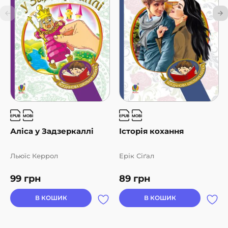
Аліса у Задзеркаллі
Історія кохання
Льюїс Керрол
Ерік Сіґал
99
грн
89
грн
В КОШИК
В КОШИК