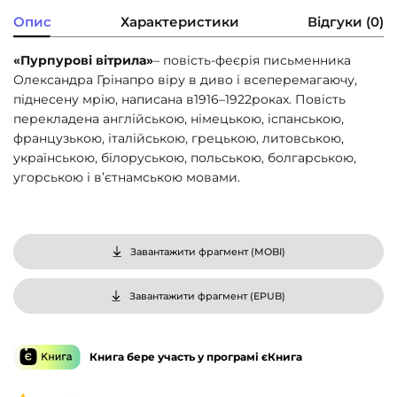
Опис
Характеристики
Відгуки (0)
«Пурпурові вітрила»
– повість-феєрія письменника
Олександра Грінапро віру в диво і всеперемагаючу,
піднесену мрію, написана в1916–1922роках. Повість
перекладена англійською, німецькою, іспанською,
французькою, італійською, грецькою, литовською,
українською, білоруською, польською, болгарською,
угорською і в’єтнамською мовами.
Завантажити фрагмент (
MOBI
)
Завантажити фрагмент (
EPUB
)
Книга бере участь у програмі єКнига