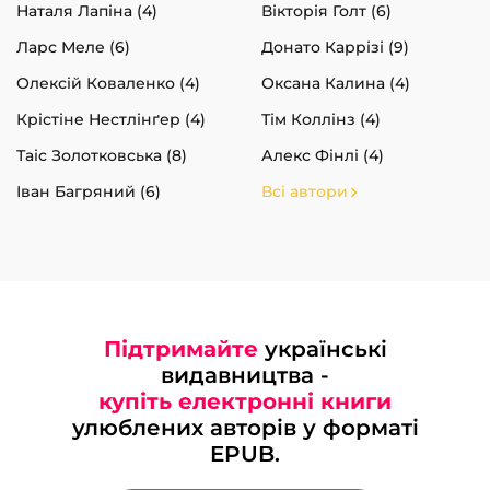
Наталя Лапіна (4)
Вікторія Голт (6)
Ларс Меле (6)
Донато Каррізі (9)
Олексій Коваленко (4)
Оксана Калина (4)
Крістіне Нестлінґер (4)
Тім Коллінз (4)
Таіс Золотковська (8)
Алекс Фінлі (4)
Іван Багряний (6)
Всі автори
Підтримайте
українські
видавництва -
купіть електронні книги
улюблених авторів у форматі
EPUB.