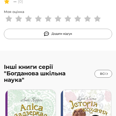
--
(0)
Моя оцінка
Додати відгук
Інші книги серії
"Богданова шкільна
ВСІ
наука"