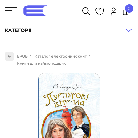
0
У кошику немає товарів.
КАТЕГОРІЇ
Художня література (1854)
EPUB
Каталог електронних книг
Книги для дітей (836)
Книги для наймолодших
Книги для підлітків (240)
Науково-популярна література (1015)
Навчальна література та посібники (527)
Енциклопедії, довідники, словники (55)
Подарункові сертифікати (1)