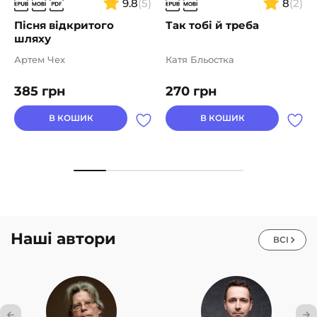
9.8
(5)
8
(2)
Пісня відкритого
Так тобі й треба
шляху
Артем Чех
Катя Бльостка
385
грн
270
грн
В КОШИК
В КОШИК
Наші автори
ВСІ