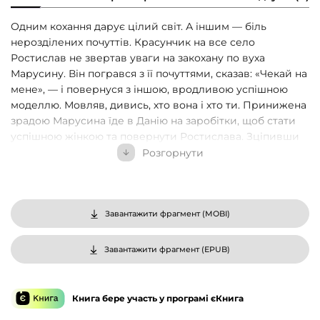
Одним кохання дарує цілий світ. А іншим — біль
нерозділених почуттів. Красунчик на все село
Ростислав не звертав уваги на закохану по вуха
Марусину. Він погрався з її почуттями, сказав: «Чекай на
мене», — і повернуся з іншою, вродливою успішною
моделлю. Мовляв, дивись, хто вона і хто ти. Принижена
зрадою Марусина їде в Данію на заробітки, щоб стати
успішною жінкою та повернути Ростислава. Зціпивши
зуби, дівчина досягає неймовірного: стає моделлю та
Розгорнути
жаданою жінкою. Тепер уже Ростислав готовий
покинути заради Марусини дружину. Але дівчина не
хоче вертатися в минуле. За крок до омріяного щастя
вона вдруге за життя опиниться на краю прірви. Та
Завантажити фрагмент (
MOBI
)
цього разу не для того, щоб впасти. А щоб злетіти.
Завантажити фрагмент (
EPUB
)
Книга бере участь у програмі єКнига