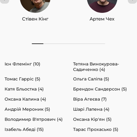
Стівен Кінг
Артем Чех
Ієн Флемінг (10)
Тетяна Винокурова-
Садиченко (4)
Томас Гарріс (5)
Ольга Саліпа (5)
Катя Бльостка (4)
Брендон Сандерсон (5)
Оксана Калина (4)
Віра Агеєва (7)
Андрій Мероник (5)
Шарі Лапена (4)
Володимир В'ятрович (4)
Оксана Кір'ян (5)
Ізабель Абеді (15)
Тарас Прохасько (5)