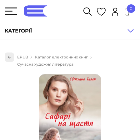
0
У кошику немає товарів.
КАТЕГОРІЇ
Художня література (1854)
EPUB
Каталог електронних книг
Книги для дітей (835)
Сучасна художня література
Книги для підлітків (240)
Науково-популярна література (1015)
Навчальна література та посібники (527)
Енциклопедії, довідники, словники (55)
Подарункові сертифікати (1)