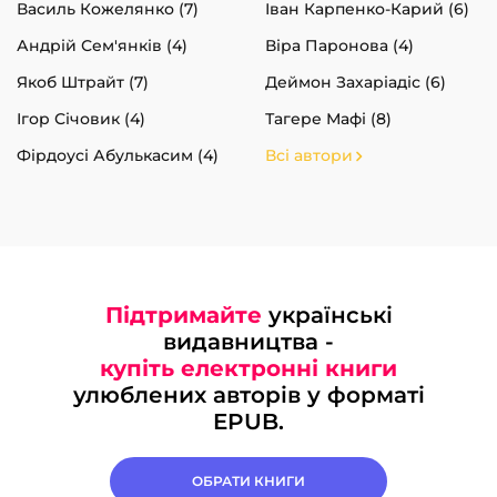
Василь Кожелянко (7)
Іван Карпенко-Карий (6)
Андрій Сем'янків (4)
Віра Паронова (4)
Якоб Штрайт (7)
Деймон Захаріадіс (6)
Ігор Січовик (4)
Тагере Мафі (8)
Фірдоусі Абулькасим (4)
Всі автори
Підтримайте
українські
видавництва -
купіть електронні книги
улюблених авторів у форматі
EPUB.
ОБРАТИ КНИГИ