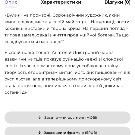
Опис
Характеристики
Відгуки (0)
«Вулик» на промзоні. Сорокарічний художник, який
живе відлюдником у своїй майстерні. Натурниці, поети,
коханки. Виставки й творча криза. На перший погляд –
типова замальовка із життя провінційної богеми. Та що
ж відбувається насправді?
У своїй новій повісті Анатолій Дністровий через
взаємини митців показує руйнацію «вежі зі слонової
кості». Із часів романтизму вона уособлювала таїну
творчості, егоцентризм митця, його дистанціювання від
суспільства, але в теперішньому прискореному світі
стала статичною, опинилася на периферії й доживає
останні дні.
Завантажити фрагмент (
MOBI
)
Завантажити фрагмент (
EPUB
)