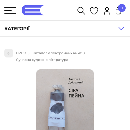
0
У кошику немає товарів.
КАТЕГОРІЇ
Художня література (1854)
EPUB
Каталог електронних книг
Книги для дітей (836)
Сучасна художня література
Книги для підлітків (240)
Науково-популярна література (1015)
Навчальна література та посібники (527)
Енциклопедії, довідники, словники (55)
Подарункові сертифікати (1)