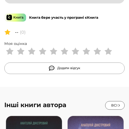
Книга бере участь у програмі єКнига
--
(0)
Моя оцінка
Додати відгук
Інші книги автора
ВСІ