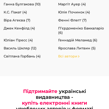
Ганна Булгакова (10)
Маргіт Ауер (4)
К.С. Пакат (4)
Юлія Починок (4)
Віра Агеєва (7)
Фенні Флеґґ (7)
Джек Кенфілд (4)
П’єрдоменіко Баккаларіо
(6)
Юліан Пресс (4)
Геннадій Меламед (6)
Василь Шкляр (12)
Ярослава Литвин (5)
Світлана Горбань (4)
Всі автори
Підтримайте
українські
видавництва -
купіть електронні книги
улюблених авторів у форматі