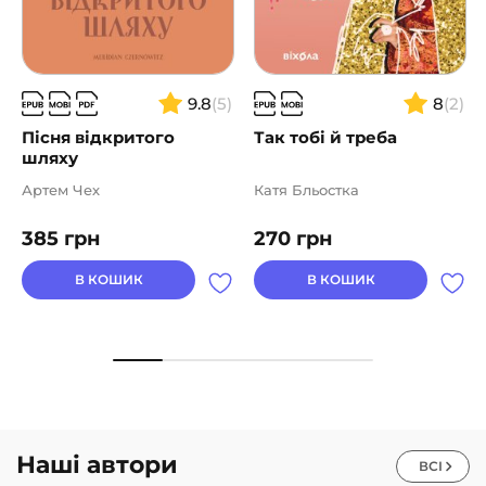
9.8
(5)
8
(2)
Пісня відкритого
Так тобі й треба
шляху
Артем Чех
Катя Бльостка
385
грн
270
грн
В КОШИК
В КОШИК
Наші автори
ВСІ