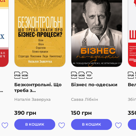
Безконтрольні. Що
Бізнес по-одеськи
Ве
..
треба з...
Наталія Заверуха
Савва Лібкін
Збі
390
грн
150
грн
35
В КОШИК
В КОШИК