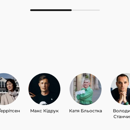
Ґеррітсен
Макс Кідрук
Катя Бльостка
Волод
Станч