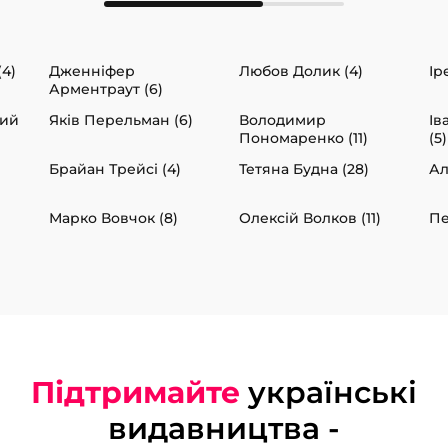
(4)
Дженніфер
Любов Долик (4)
Ір
Арментраут (6)
вий
Яків Перельман (6)
Володимир
Ів
Пономаренко (11)
(5)
Брайан Трейсі (4)
Тетяна Будна (28)
Ал
Марко Вовчок (8)
Олексій Волков (11)
Пе
Підтримайте
українські
видавництва -