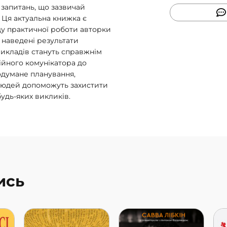
 запитань, що зазвичай
 Ця актуальна книжка є
ду практичної роботи авторки
, наведені результати
рикладів стануть справжнім
ійного комунікатора до
родумане планування,
 людей допоможуть захистити
будь-яких викликів.
ись