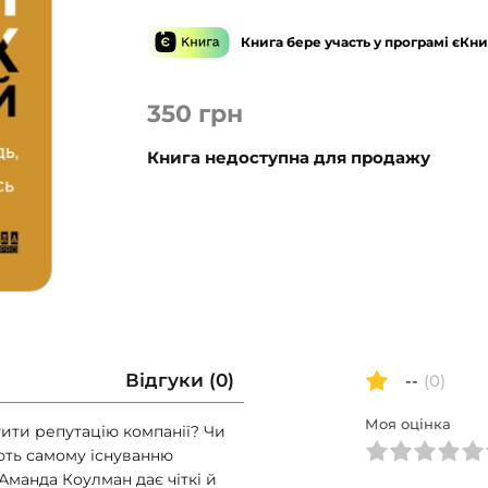
Книга бере участь у програмі єКни
350
грн
Книга недоступна для продажу
Відгуки (0)
--
(0)
Моя оцінка
тити репутацію компанії? Чи
ують самому існуванню
Аманда Коулман дає чіткі й