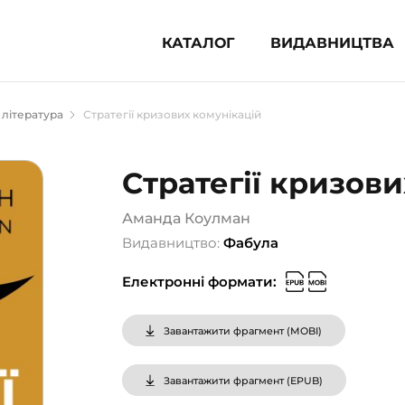
КАТАЛОГ
ВИДАВНИЦТВА
ня література (1854)
 література
Стратегії кризових комунікацій
 для дітей (833)
 для підлітків (240)
Стратегії кризов
во-популярна література (1015)
альна література та посібники
Аманда Коулман
Видавництво:
Фабула
клопедії, довідники, словники
Електронні формати:
ункові сертифікати (1)
Завантажити фрагмент (
MOBI
)
Завантажити фрагмент (
EPUB
)