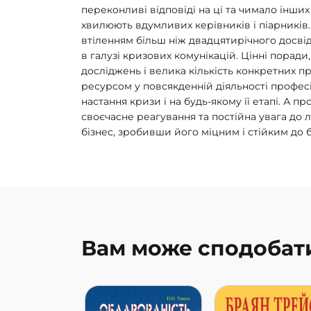
переконливі відповіді на ці та чимало інших
хвилюють вдумливих керівників і піарників.
втіленням більш ніж двадцятирічного досві
в галузі кризових комунікацій. Цінні поради
досліджень і велика кількість конкретних п
ресурсом у повсякденній діяльності профес
настання кризи і на будь-якому її етапі. А п
своєчасне реагування та постійна увага до
бізнес, зробивши його міцним і стійким до 
Вам може сподобат