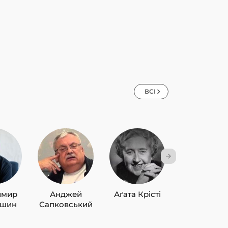
ВСІ
имир
Анджей
Аґата Крісті
Лю Цисін
ишин
Сапковський