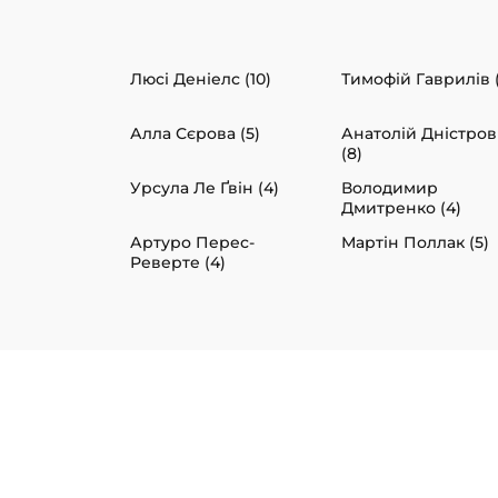
Люсі Деніелс (10)
Тимофій Гаврилів 
Алла Сєрова (5)
Анатолій Дністро
(8)
Урсула Ле Ґвін (4)
Володимир
Дмитренко (4)
Артуро Перес-
Мартін Поллак (5)
Реверте (4)