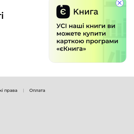
×
і
кі права
Оплата