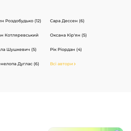
ен Роздобудько (12)
Сара Дессен (6)
ан Котляревський
Оксана Кір'ян (5)
ла Шушкевич (5)
Рік Ріордан (4)
нелопа Дуглас (6)
Всі автори