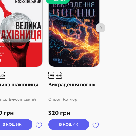
лика шахівниця
Викрадення вогню
Гроші, грош
етика
ґнєв Бжезінський
Стівен Котлер
Жан-П’єр Кар
0
грн
320
грн
222
грн
В КОШИК
В КОШИК
В КОШИК