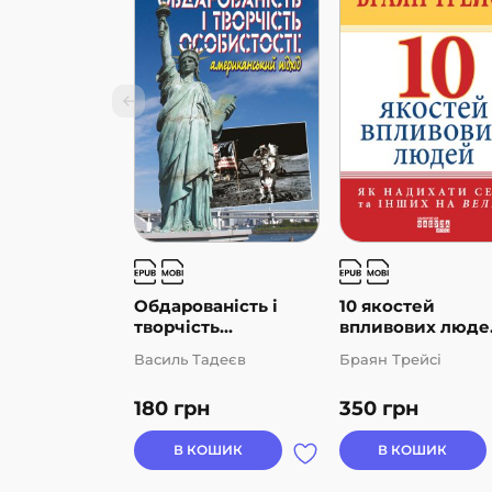
Обдарованість і
10 якостей
творчість...
впливових люде.
Василь Тадеєв
Браян Трейсі
180
грн
350
грн
В КОШИК
В КОШИК