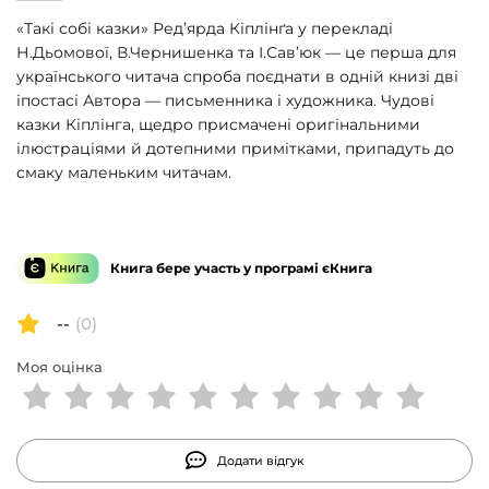
«Такі собі казки» Ред’ярда Кіплінґа у перекладі
Н.Дьомової, В.Чернишенка та І.Сав’юк — це перша для
українського читача спроба поєднати в одній книзі дві
іпостасі Автора — письменника і художника. Чудові
казки Кіплінга, щедро присмачені оригінальними
ілюстраціями й дотепними примітками, припадуть до
смаку маленьким читачам.
Книга бере участь у програмі єКнига
--
(0)
Моя оцінка
Додати відгук