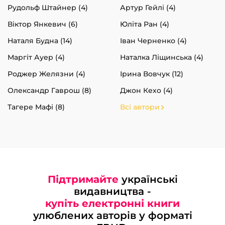
Рудольф Штайнер (4)
Артур Гейлі (4)
Віктор Янкевич (6)
Юліта Ран (4)
Наталя Будна (14)
Іван Черненко (4)
Маргіт Ауер (4)
Наталка Ліщинська (4)
Роджер Желязни (4)
Ірина Вовчук (12)
Олександр Гаврош (8)
Джон Кехо (4)
Тагере Мафі (8)
Всі автори
Підтримайте
українські
видавництва -
купіть електронні книги
улюблених авторів у форматі