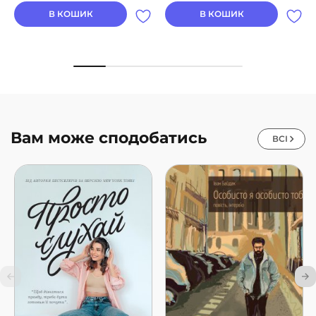
В КОШИК
В КОШИК
Вам може сподобатись
ВСІ