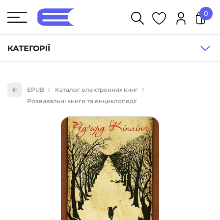
0
У кошику немає товарів.
КАТЕГОРІЇ
Художня література (1854)
EPUB
Каталог електронних книг
Книги для дітей (836)
Розвивальні книги та енциклопедії
Книги для підлітків (240)
Науково-популярна література (1015)
Навчальна література та посібники (527)
Енциклопедії, довідники, словники (55)
Подарункові сертифікати (1)