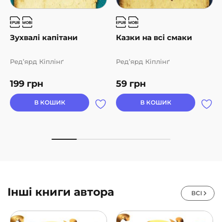
Зухвалі капітани
Казки на всі смаки
Ред’ярд Кіплінґ
Ред’ярд Кіплінґ
199
грн
59
грн
В КОШИК
В КОШИК
Інші книги автора
ВСІ