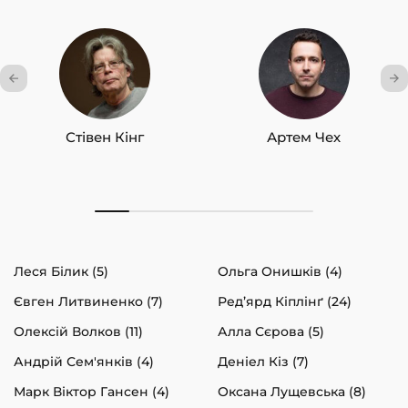
Стівен Кінг
Артем Чех
Леся Білик (5)
Ольга Онишків (4)
Євген Литвиненко (7)
Ред’ярд Кіплінґ (24)
Олексій Волков (11)
Алла Сєрова (5)
Андрій Сем'янків (4)
Деніел Кіз (7)
Марк Віктор Гансен (4)
Оксана Лущевська (8)