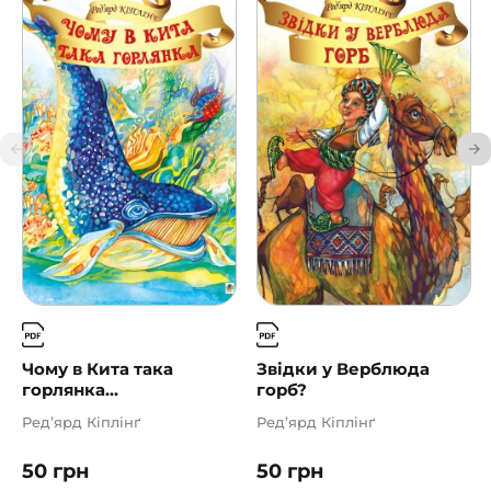
Чому в Кита така
Звідки у Верблюда
горлянка...
горб?
Ред’ярд Кіплінґ
Ред’ярд Кіплінґ
50
грн
50
грн