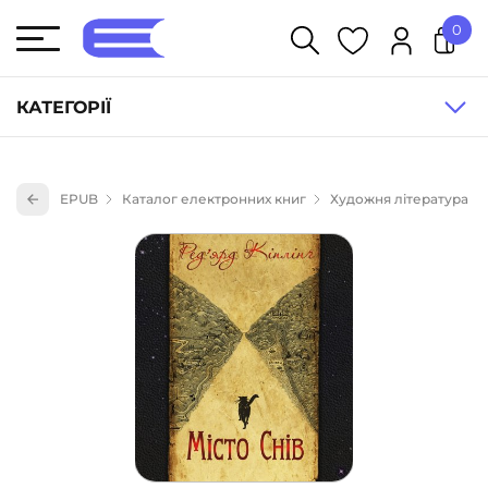
0
У кошику немає товарів.
КАТЕГОРІЇ
Художня література (1854)
EPUB
Каталог електронних книг
Художня література
Книги для дітей (836)
Книги для підлітків (240)
Науково-популярна література (1015)
Навчальна література та посібники (527)
Енциклопедії, довідники, словники (55)
Подарункові сертифікати (1)