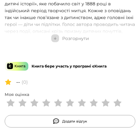
дитячі історії», яке побачило світ у 1888 році в
індійський період творчості митця. Кожне з оповідань
так чи інакше пов’язане з дитинством, адже головні їхні
герої — діти чи підлітки. Голос автора проводить читача
через події, описані крізь призму дитячих почуттів,
примушуючи співпереживати юним героям, знайомить
Розгорнути
з побутом англійських колоній і військових таборів.
Новела «Хмизяний хлопчик» — одна з найкращих у
доробку письменника. Вона поєднує жорсткий реалізм,
романтичну традицію англійської літератури та
Книга бере участь у програмі єКнига
містичні віяння нового часу, створюючи неповторний
мікс на межі жанрів та епох. Про роль цієї новели у
--
(0)
становленні жанру фентезі та картографуванні уявних
світів розкаже післямова літературознавця Михайла
Моя оцінка
Назаренка. Для дітей старшого шкільного віку та
широкого кола читачів.
Додати відгук