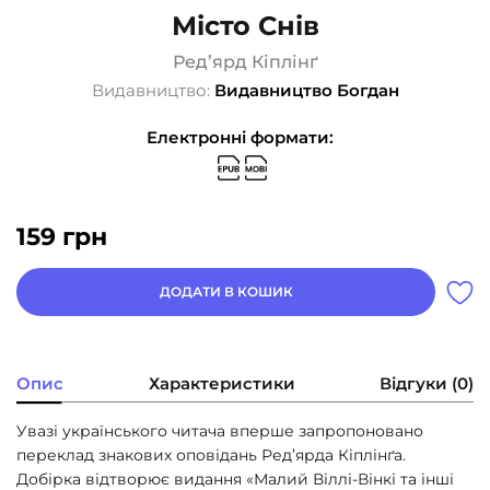
Місто Снів
Ред’ярд Кіплінґ
Видавництво:
Видавництво Богдан
Електронні формати:
159
грн
ДОДАТИ В КОШИК
Опис
Характеристики
Відгуки (0)
Увазі українського читача вперше запропоновано
переклад знакових оповідань Ред’ярда Кіплінґа.
Добірка відтворює видання «Малий Віллі-Вінкі та інші