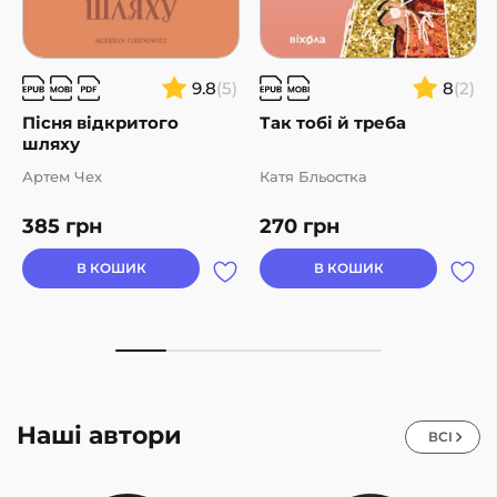
9.8
(5)
8
(2)
Пісня відкритого
Так тобі й треба
шляху
Артем Чех
Катя Бльостка
385
грн
270
грн
В КОШИК
В КОШИК
Наші автори
ВСІ