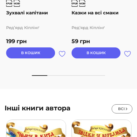
Зухвалі капітани
Казки на всі смаки
Ред’ярд Кіплінґ
Ред’ярд Кіплінґ
199
грн
59
грн
В КОШИК
В КОШИК
Інші книги автора
ВСІ