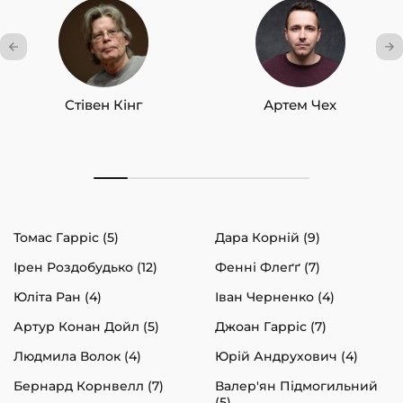
Стівен Кінг
Артем Чех
Томас Гарріс (5)
Дара Корній (9)
Ірен Роздобудько (12)
Фенні Флеґґ (7)
Юліта Ран (4)
Іван Черненко (4)
Артур Конан Дойл (5)
Джоан Гарріс (7)
Людмила Волок (4)
Юрій Андрухович (4)
Бернард Корнвелл (7)
Валер'ян Підмогильний
(5)