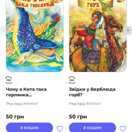
Чому в Кита така
Звідки у Верблюда
горлянка...
горб?
Ред’ярд Кіплінґ
Ред’ярд Кіплінґ
50
грн
50
грн
В КОШИК
В КОШИК