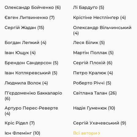
Олександр Бойченко (6)
Лі Бардуґо (5)
Євген Литвиненко (7)
Крістіне Нестлінґер (4)
Сергій Жадан (15)
Олександр Вільчинський
(4)
Богдан Лепкий (4)
Леся Білик (5)
Іван Ющук (4)
Мартін Поллак (5)
Брендон Сандерсон (5)
Сергій Плохій (6)
Іван Котляревський (5)
Петро Кралюк (4)
Людмила Волок (4)
Роберто Річчі (5)
П’єрдоменіко Баккаларіо
Світлана Талан (26)
(6)
Артуро Перес-Реверте
Надія Гуменюк (10)
(4)
Кріс Рідел (7)
Сергій Ухачевський (9)
Ієн Флемінг (10)
Всі автори