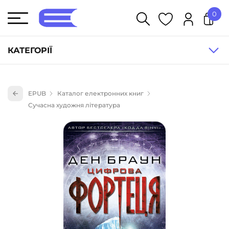
0
У кошику немає товарів.
КАТЕГОРІЇ
Художня література (1854)
EPUB
Каталог електронних книг
Книги для дітей (836)
Сучасна художня література
Книги для підлітків (240)
Науково-популярна література (1015)
Навчальна література та посібники (527)
Енциклопедії, довідники, словники (55)
Подарункові сертифікати (1)