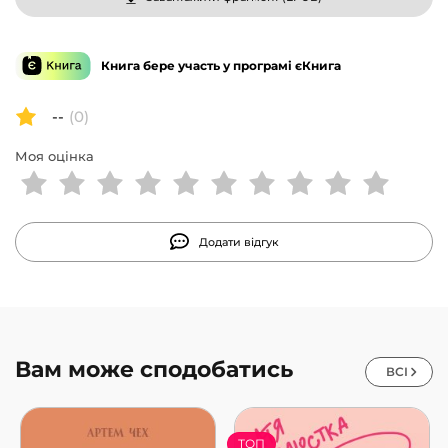
Книга бере участь у програмі єКнига
--
(0)
Моя оцінка
Додати відгук
Вам може сподобатись
ВСІ
ТОП