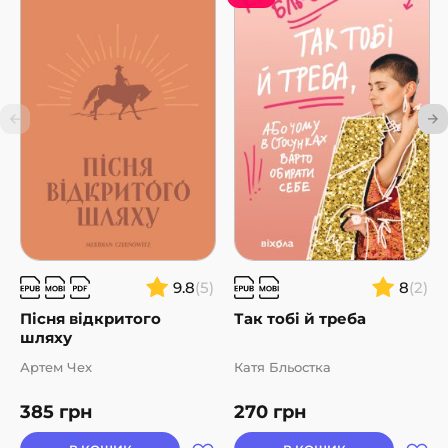
9.8
(5)
8
(2)
Пісня відкритого
Так тобі й треба
шляху
Артем Чех
Катя Бльостка
385
грн
270
грн