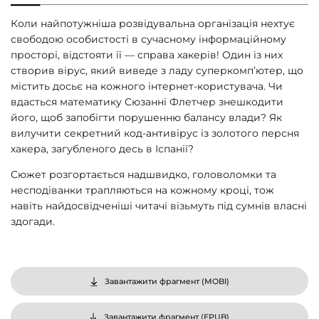
Коли найпотужніша розвідувальна організація нехтує
свободою особистості в сучасному інформаційному
просторі, відстояти її — справа хакерів! Один із них
створив вірус, який виведе з ладу суперкомп’ютер, що
містить досьє на кожного інтернет-користувача. Чи
вдасться математику Сюзанні Флетчер знешкодити
його, щоб запобігти порушенню балансу влади? Як
вилучити секретний код-антивірус із золотого персня
хакера, загубленого десь в Іспанії?
Сюжет розгортається надшвидко, головоломки та
несподіванки трапляються на кожному кроці, тож
навіть найдосвідченіші читачі візьмуть під сумнів власні
здогади.
Завантажити фрагмент (
MOBI
)
Завантажити фрагмент (
EPUB
)