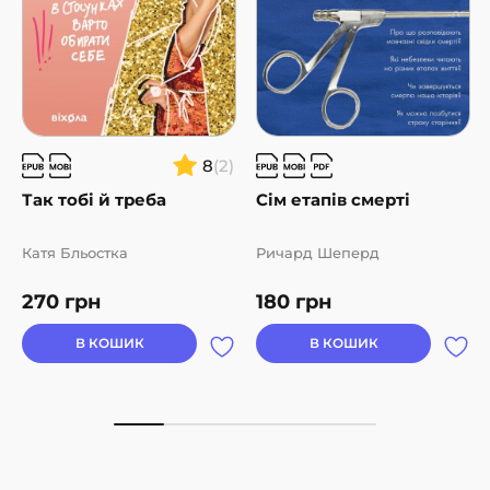
8
(2)
Так тобі й треба
Сім етапів смерті
Катя Бльостка
Ричард Шеперд
270
грн
180
грн
В КОШИК
В КОШИК