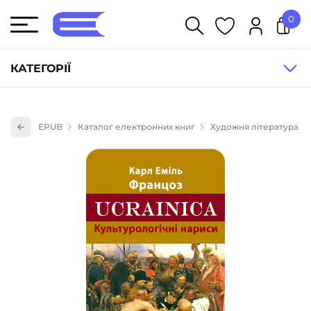
0
У кошику немає товарів.
КАТЕГОРІЇ
Художня література (1854)
EPUB
Каталог електронних книг
Художня література
Книги для дітей (835)
Книги для підлітків (240)
Науково-популярна література (1015)
Навчальна література та посібники (527)
Енциклопедії, довідники, словники (55)
Подарункові сертифікати (1)