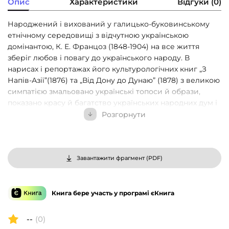
Опис
Характеристики
Відгуки (0)
Народжений і вихований у галицько-буковинському
етнічному середовищі з відчутною українською
домінантою, К. Е. Францоз (1848-1904) на все життя
зберіг любов і повагу до українського народу. В
нарисах і репортажах його культурологічних книг „З
Напів-Азії”(1876) та „Від Дону до Дунаю” (1878) з великою
симпатією змальовано українські топоси й образи,
показано красу й багатство українських народних дум і
пісень, відтворено героїчні й трагічні сторінки історії
Розгорнути
українського народу та основні етапи розвитку
української літератури, осмислено унікальність
особистої долі та велич поезії Тараса Шевченка.
Написані з неперевершеним стилістичним блиском,
Завантажити фрагмент (
PDF
)
культурологічні нариси К. Е. Францоза на українську
тематику й сьогодні зберігають свою безсумнівну
актуальність.
Книга бере участь у програмі єКнига
--
(0)