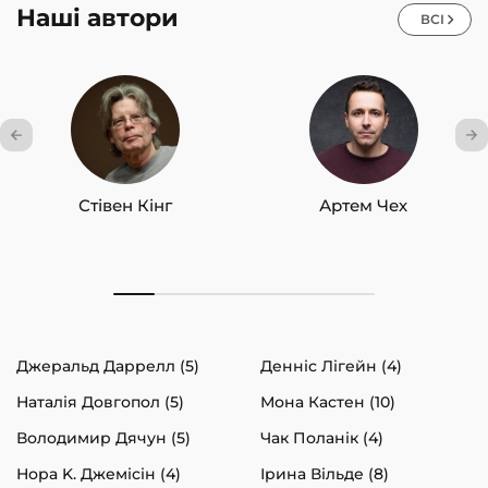
Наші автори
ВСІ
Стівен Кінг
Артем Чех
Джеральд Даррелл (5)
Денніс Лігейн (4)
Наталія Довгопол (5)
Мона Кастен (10)
Володимир Дячун (5)
Чак Поланік (4)
Нора K. Джемісін (4)
Ірина Вільде (8)