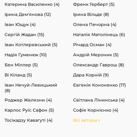
Катерина Василенко (4)
Френк Герберт (5)
Ірина Дем'янова (12)
Ірина Вільде (8)
Іван Ющук (4)
Олена Печорна (4)
Сергій Жадан (15)
Наталія Матолінець (6)
Іван Котляревський (5)
Річард Осман (4)
Надія Гуменюк (10)
Андрій Мероник (5)
Бен Міллер (5)
Олександр Гаврош (8)
Ві Кіланд (5)
Дара Корній (9)
Іван Нечуй-Левицький
Євгенія Кононенко (17)
(8)
Роджер Желязни (4)
Світлана Лінинська (4)
Карлос Руїс Сафон (5)
Софія Корнієнко (4)
Тосікадзу Кавагуті (4)
Всі автори