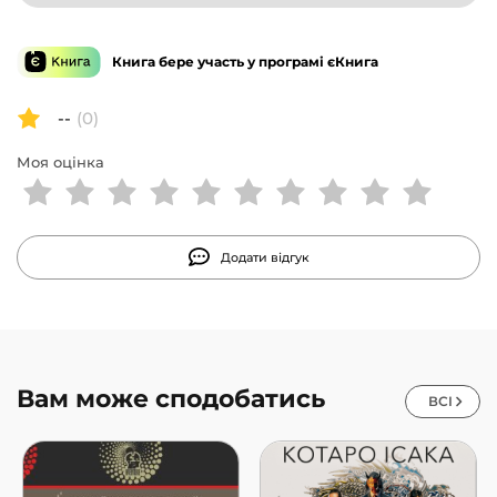
Книга бере участь у програмі єКнига
--
(0)
Моя оцінка
Додати відгук
Вам може сподобатись
ВСІ