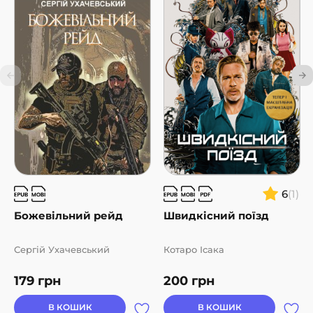
6
(1)
Божевільний рейд
Швидкісний поїзд
Сергій Ухачевський
Котаро Ісака
179
грн
200
грн
В КОШИК
В КОШИК