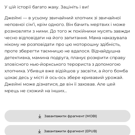
У цій історії багато жаху. Зацініть і ви!
Джеймі — в усьому звичайний хлопчик зі звичайної
неповної сім’ї, крім одного. Він бачить мертвих і може
розмовляти з ними. До того ж покійники мусять завжди
чесно відповідати на його запитання. Мама наказувала
нікому не розповідати про цю моторошну здібність,
проте зберегти таємницю не вдалося. Відчайдушна
детективка, мамина подруга, планує розкрити справу
зловісного нью-йоркського терориста з допомогою
хлопчика. Убивця вже відійшов у засвіти, а його бомба
цокає десь у місті й ось-ось збере кривавий урожай.
Джеймі може дізнатися, де він її заховав. Але цей
мрець не схожий на інших…
Завантажити фрагмент (
MOBI
)
Завантажити фрагмент (
EPUB
)