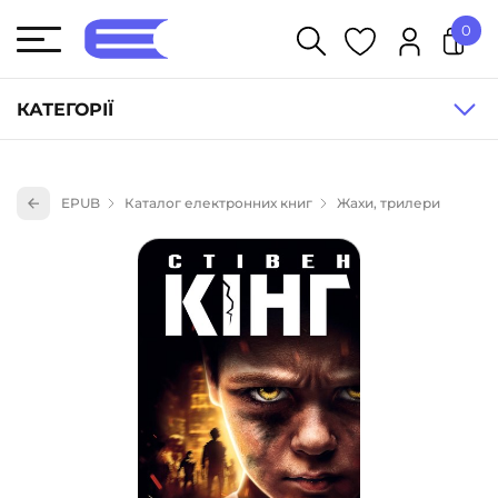
0
У кошику немає товарів.
КАТЕГОРІЇ
Художня література (1854)
EPUB
Каталог електронних книг
Жахи, трилери
Книги для дітей (835)
Книги для підлітків (240)
Науково-популярна література (1015)
Навчальна література та посібники (527)
Енциклопедії, довідники, словники (55)
Подарункові сертифікати (1)