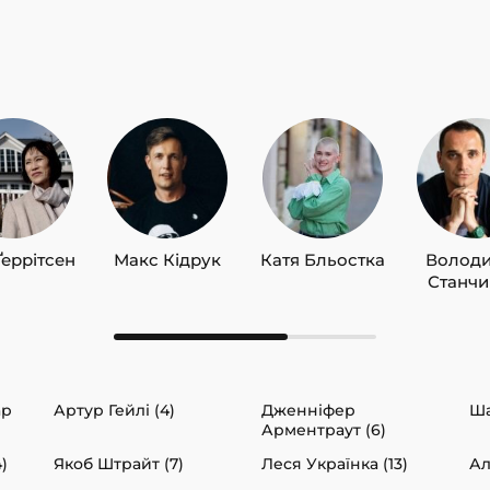
Ґеррітсен
Макс Кідрук
Катя Бльостка
Волод
Станч
ар
Артур Гейлі (4)
Дженніфер
Ша
Арментраут (6)
)
Якоб Штрайт (7)
Леся Українка (13)
Ал