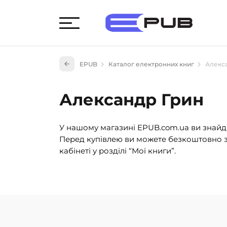
Худож
EPUB
Каталог електронних книг
Алекс
Книги
Книги
Александр Грин
Науко
Навч
У нашому магазині EPUB.com.ua ви знайде
(527)
Перед купівлею ви можете безкоштовно з
Енци
кабінеті у розділі “Мої книги”.
(55)
Подар