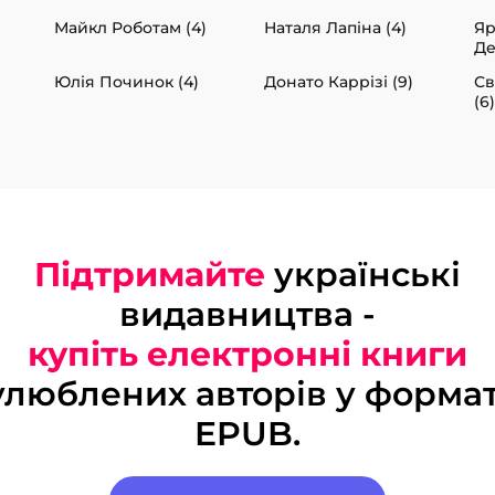
Майкл Роботам (4)
Наталя Лапіна (4)
Яр
Де
Юлія Починок (4)
Донато Каррізі (9)
Св
(6)
Підтримайте
українські
видавництва -
купіть електронні книги
улюблених авторів у формат
EPUB.