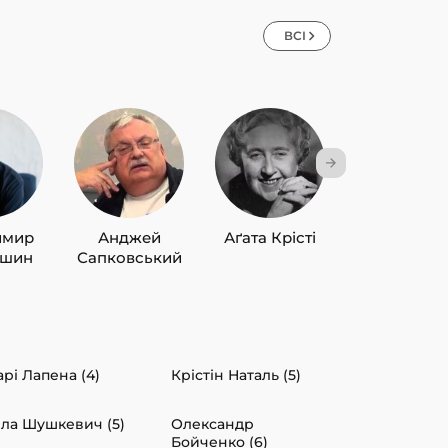
ВСІ
имир
Анджей
Аґата Крісті
Лю Цисін
ишин
Сапковський
рі Лапена (4)
Крістін Наталь (5)
ла Шушкевич (5)
Олександр
Бойченко (6)