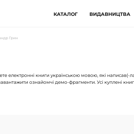
КАТАЛОГ
ВИДАВНИЦТВА
ня література (1854)
андр Грин
 для дітей (836)
 для підлітків (240)
во-популярна література (1015)
альна література та посібники
те електронні книги українською мовою, які написав(-л
авантажити ознайомчі демо-фрагменти. Усі куплені книг
клопедії, довідники, словники
ункові сертифікати (1)