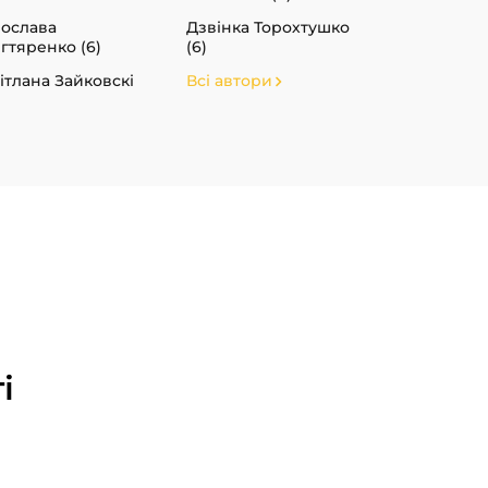
ослава
Дзвінка Торохтушко
гтяренко (6)
(6)
ітлана Зайковскі
Всі автори
і