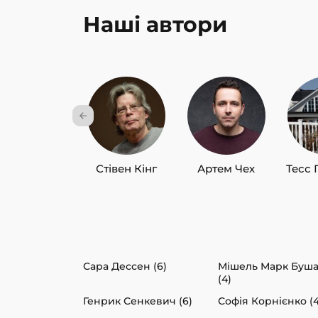
Наші автори
Стівен Кінг
Артем Чех
Тесс 
Сара Дессен (6)
Мішель Марк Буш
(4)
Генрик Сенкевич (6)
Софія Корнієнко (4