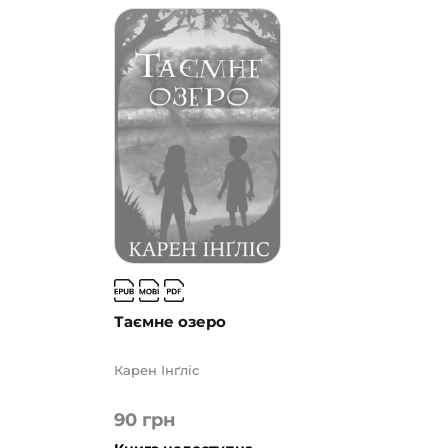
Таємне озеро
Карен Інґліс
90
грн