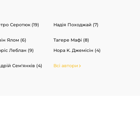
тро Серотюк (19)
Надія Походжай (7)
він Ялом (6)
Тагере Мафі (8)
ріс Леблан (9)
Нора K. Джемісін (4)
дрій Сем'янків (4)
Всі автори