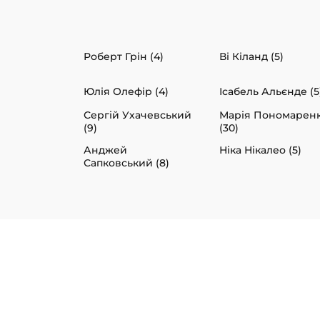
Роберт Грін (4)
Ві Кіланд (5)
Юлія Олефір (4)
Ісабель Альєнде (5
Сергій Ухачевський
Марія Пономарен
(9)
(30)
Анджей
Ніка Нікалео (5)
Сапковський (8)