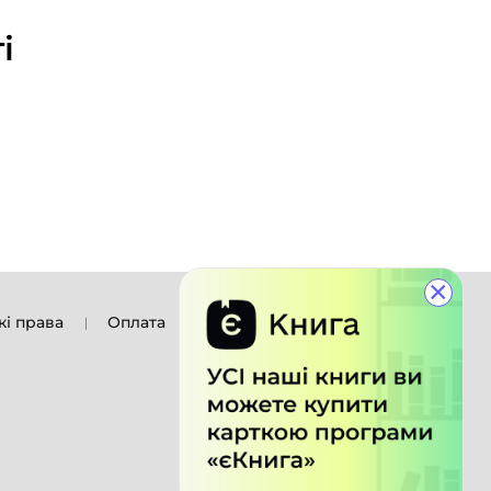
і
×
кі права
Оплата