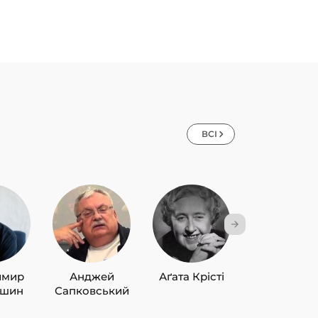
ВСІ
имир
Анджей
Аґата Крісті
Лю Цисін
ишин
Сапковський