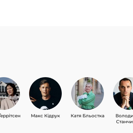
Ґеррітсен
Макс Кідрук
Катя Бльостка
Волод
Станч