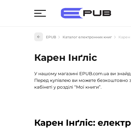
Худож
EPUB
Каталог електронних книг
Карен 
Книги
Книги
Карен Інґліс
Науко
Навч
У нашому магазині EPUB.com.ua ви знайде
(527)
Перед купівлею ви можете безкоштовно з
Енци
кабінеті у розділі “Мої книги”.
(55)
Подар
Карен Інґліс: елект