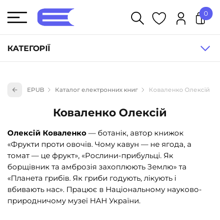
0
У кошику немає товарів.
КАТЕГОРІЇ
Художня література (1854)
EPUB
Каталог електронних книг
Коваленко Олексій
Книги для дітей (836)
Коваленко Олексій
Книги для підлітків (240)
Науково-популярна література (1015)
Олексій Коваленко
— ботанік, автор книжок
«Фрукти проти овочів. Чому кавун — не ягода, а
Навчальна література та посібники (527)
томат — це фрукт», «Рослини-прибульці. Як
Енциклопедії, довідники, словники (55)
борщівник та амброзія захоплюють Землю» та
«Планета грибів. Як гриби годують, лікують і
Подарункові сертифікати (1)
вбивають нас». Працює в Національному науково-
природничому музеї НАН України.