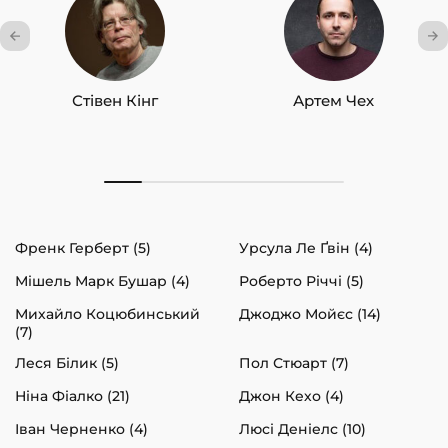
Стівен Кінг
Артем Чех
Френк Герберт (5)
Урсула Ле Ґвін (4)
Мішель Марк Бушар (4)
Роберто Річчі (5)
Михайло Коцюбинський
Джоджо Мойєс (14)
(7)
Леся Білик (5)
Пол Стюарт (7)
Ніна Фіалко (21)
Джон Кехо (4)
Іван Черненко (4)
Люсі Деніелс (10)