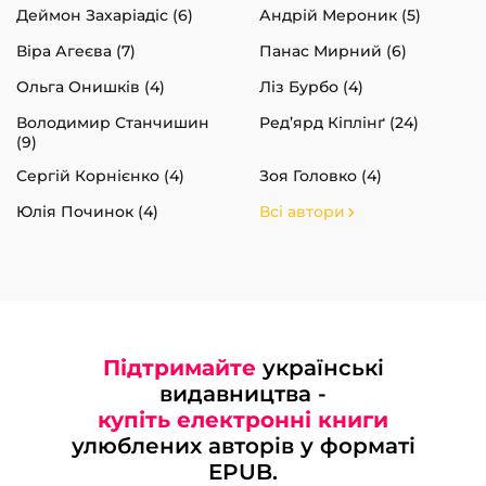
Деймон Захаріадіс (6)
Андрій Мероник (5)
Віра Агеєва (7)
Панас Мирний (6)
Ольга Онишків (4)
Ліз Бурбо (4)
Володимир Станчишин
Ред’ярд Кіплінґ (24)
(9)
Сергій Корнієнко (4)
Зоя Головко (4)
Юлія Починок (4)
Всі автори
Підтримайте
українські
видавництва -
купіть електронні книги
улюблених авторів у форматі
EPUB.