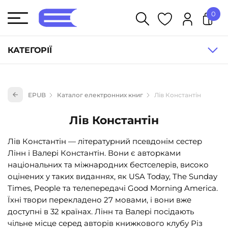
0
У кошику немає товарів.
КАТЕГОРІЇ
Художня література (1854)
EPUB
Каталог електронних книг
Лів Константін
Книги для дітей (836)
Книги для підлітків (240)
Лів Константін
Науково-популярна література (1015)
Лів Константін — літературний псевдонім сестер
Навчальна література та посібники (527)
Лінн і Валері Константін. Вони є авторками
національних та міжнародних бестселерів, високо
Енциклопедії, довідники, словники (55)
оцінених у таких виданнях, як USA Today, The Sunday
Подарункові сертифікати (1)
Times, People та телепередачі Good Morning America.
Їхні твори перекладено 27 мовами, і вони вже
доступні в 32 країнах. Лінн та Валері посідають
чільне місце серед авторів книжкового клубу Різ