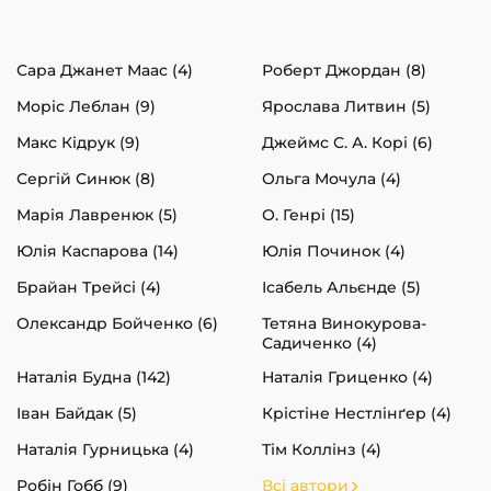
Сара Джанет Маас (4)
Роберт Джордан (8)
Моріс Леблан (9)
Ярослава Литвин (5)
Макс Кідрук (9)
Джеймс С. А. Корі (6)
Сергій Синюк (8)
Ольга Мочула (4)
Марія Лавренюк (5)
О. Генрі (15)
Юлія Каспарова (14)
Юлія Починок (4)
Брайан Трейсі (4)
Ісабель Альєнде (5)
Олександр Бойченко (6)
Тетяна Винокурова-
Садиченко (4)
Наталія Будна (142)
Наталія Гриценко (4)
Іван Байдак (5)
Крістіне Нестлінґер (4)
Наталія Гурницька (4)
Тім Коллінз (4)
Робін Гобб (9)
Всі автори