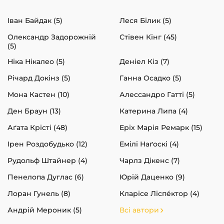
Іван Байдак (5)
Леся Білик (5)
Олександр Задорожній
Стівен Кінг (45)
(5)
Ніка Нікалео (5)
Деніел Кіз (7)
Річард Докінз (5)
Ганна Осадко (5)
Мона Кастен (10)
Алессандро Гатті (5)
Ден Браун (13)
Катерина Липа (4)
Аґата Крісті (48)
Еріх Марія Ремарк (15)
Ірен Роздобудько (12)
Емілі Наґоскі (4)
Рудольф Штайнер (4)
Чарлз Дікенс (7)
Пенелопа Дуглас (6)
Юрій Даценко (9)
Лоран Гунель (8)
Кларісе Ліспéктор (4)
Андрій Мероник (5)
Всі автори