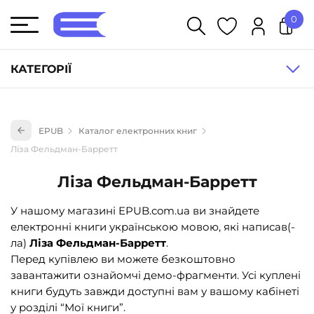
0
У кошику немає товарів.
КАТЕГОРІЇ
Художня література (1854)
EPUB
Каталог електронних книг
Книги для дітей (835)
Ліза Фельдман-Барретт
Книги для підлітків (240)
Ліза Фельдман-Барретт
Науково-популярна література (1015)
Навчальна література та посібники (527)
У нашому магазині EPUB.com.ua ви знайдете
електронні книги українською мовою, які написав(-
Енциклопедії, довідники, словники (55)
ла)
Ліза Фельдман-Барретт
.
Подарункові сертифікати (1)
Перед купівлею ви можете безкоштовно
завантажити ознайомчі демо-фрагменти. Усі куплені
книги будуть завжди доступні вам у вашому кабінеті
у розділі “Мої книги”.