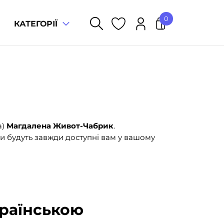
0
КАТЕГОРІЇ
У кошику немає товарів.
а)
Магдалена Живот-Чабрик
.
и будуть завжди доступні вам у вашому
країнською