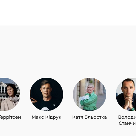
Ґеррітсен
Макс Кідрук
Катя Бльостка
Волод
Станч