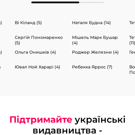
)
Ві Кіланд (5)
Наталя Будна (14)
Те
Сергій Пономаренко
Мішель Марк Бушар
Те
(5)
(4)
(11
)
Ольга Онишків (4)
Роджер Желязни (4)
Ге
а
Ювал Ной Харарі (4)
Ребекка Яррос (7)
В
По
Підтримайте
українські
видавництва -