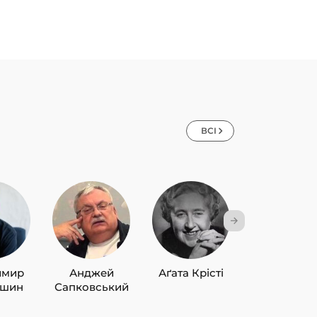
ВСІ
имир
Анджей
Аґата Крісті
Лю Цисін
ишин
Сапковський