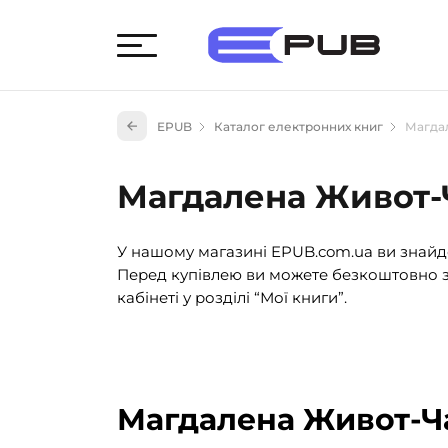
Худож
EPUB
Каталог електронних книг
Магда
Книги
Книги
Магдалена Живот-
Науко
Навч
У нашому магазині EPUB.com.ua ви знайде
(527)
Перед купівлею ви можете безкоштовно з
Енци
кабінеті у розділі “Мої книги”.
(55)
Подар
Магдалена Живот-Ча