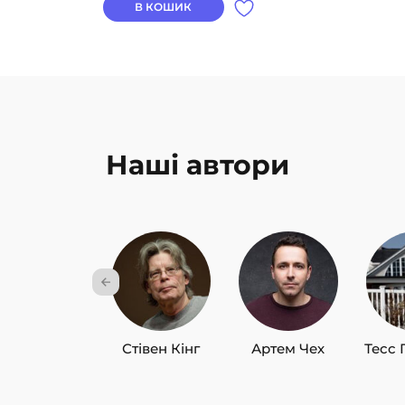
В КОШИК
Наші автори
Стівен Кінг
Артем Чех
Тесс 