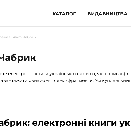
КАТАЛОГ
ВИДАВНИЦТВА
ня література (1854)
лена Живот-Чабрик
 для дітей (835)
 для підлітків (240)
Чабрик
во-популярна література (1015)
альна література та посібники
те електронні книги українською мовою, які написав(-л
авантажити ознайомчі демо-фрагменти. Усі куплені книг
клопедії, довідники, словники
ункові сертифікати (1)
брик: електронні книги у