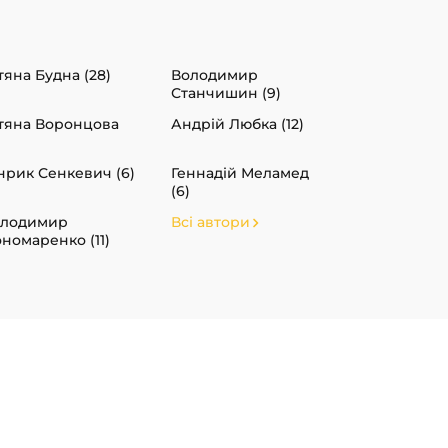
тяна Будна (28)
Володимир
Станчишин (9)
тяна Воронцова
Андрій Любка (12)
)
нрик Сенкевич (6)
Геннадій Меламед
(6)
олодимир
Всі автори
номаренко (11)