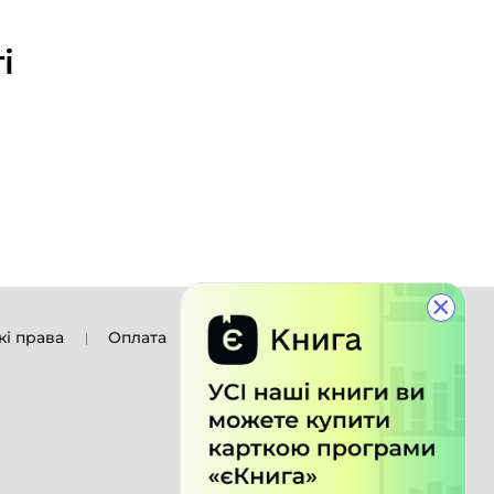
і
×
кі права
Оплата