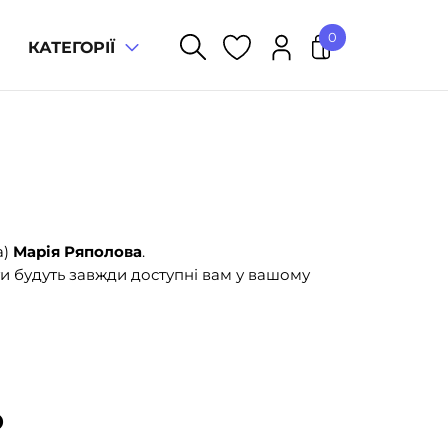
0
КАТЕГОРІЇ
У кошику немає товарів.
а)
Марія Ряполова
.
и будуть завжди доступні вам у вашому
ю