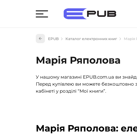
Худож
EPUB
Каталог електронних книг
Марія
Книги
Книги
Марія Ряполова
Науко
Навч
У нашому магазині EPUB.com.ua ви знайде
(527)
Перед купівлею ви можете безкоштовно з
Енци
кабінеті у розділі “Мої книги”.
(55)
Подар
Марія Ряполова: ел