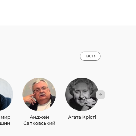
ВСІ
имир
Анджей
Аґата Крісті
Лю Цисін
ишин
Сапковський