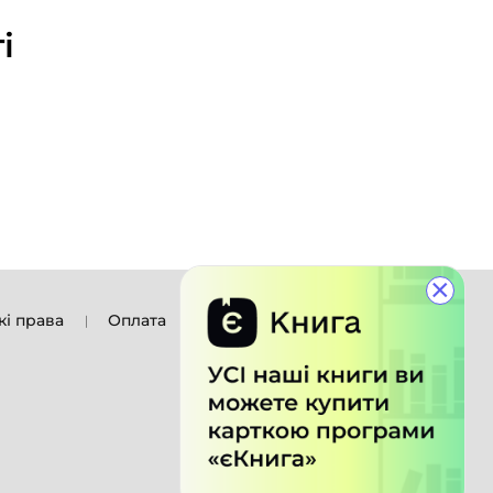
і
×
кі права
Оплата