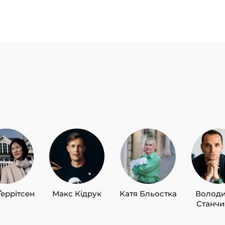
Ґеррітсен
Макс Кідрук
Катя Бльостка
Волод
Станч