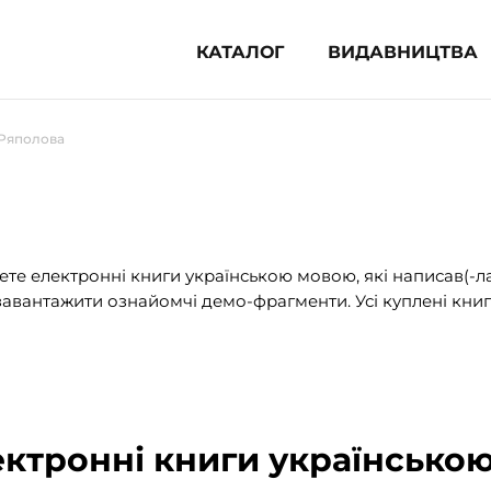
КАТАЛОГ
ВИДАВНИЦТВА
ня література (1854)
 Ряполова
 для дітей (835)
 для підлітків (240)
во-популярна література (1015)
альна література та посібники
те електронні книги українською мовою, які написав(-л
авантажити ознайомчі демо-фрагменти. Усі куплені книг
клопедії, довідники, словники
ункові сертифікати (1)
ектронні книги українсько