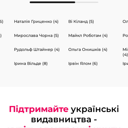
6)
Наталія Гриценко (4)
Ві Кіланд (5)
Ол
)
Мирослава Чорна (5)
Майкл Роботам (4)
Ро
Рудольф Штайнер (4)
Ольга Онишків (4)
Мі
(4)
Ірина Вільде (8)
Ірвін Ялом (6)
Ір
Підтримайте
українські
видавництва -