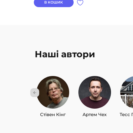
В КОШИК
Наші автори
Стівен Кінг
Артем Чех
Тесс 