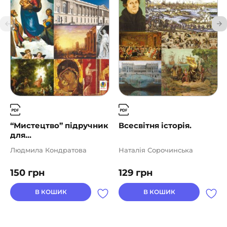
“Мистецтво” підручник
Всесвітня історія.
для...
Людмила Кондратова
Наталія Сорочинська
150
грн
129
грн
В КОШИК
В КОШИК