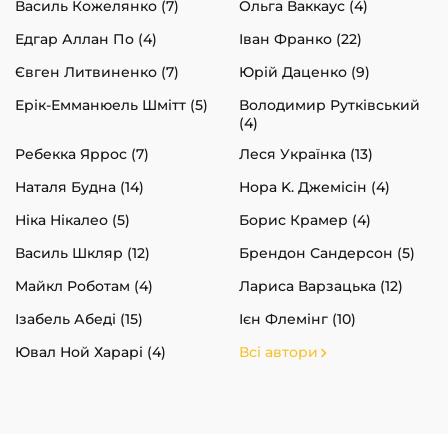
Василь Кожелянко (7)
Ольга Ваккаус (4)
Едгар Аллан По (4)
Іван Франко (22)
Євген Литвиненко (7)
Юрій Даценко (9)
Ерік-Емманюель Шмітт (5)
Володимир Рутківський
(4)
Ребекка Яррос (7)
Леся Українка (13)
Наталя Будна (14)
Нора K. Джемісін (4)
Ніка Нікалео (5)
Борис Крамер (4)
Василь Шкляр (12)
Брендон Сандерсон (5)
Майкл Роботам (4)
Лариса Варзацька (12)
Ізабель Абеді (15)
Ієн Флемінг (10)
Ювал Ной Харарі (4)
Всі автори