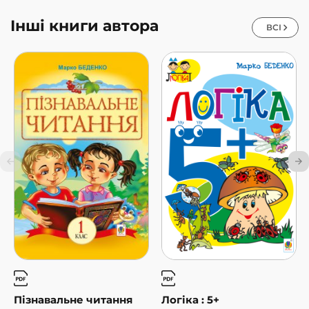
Інші книги автора
ВСІ
Пізнавальне читання
Логіка : 5+