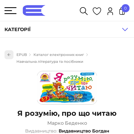
0
У кошику немає товарів.
КАТЕГОРІЇ
Художня література (1854)
EPUB
Каталог електронних книг
Книги для дітей (833)
Навчальна література та посібники
Книги для підлітків (240)
Науково-популярна література (1015)
Навчальна література та посібники (527)
Енциклопедії, довідники, словники (55)
Подарункові сертифікати (1)
Я розумію, про що читаю
Марко Беденко
Видавництво:
Видавництво Богдан