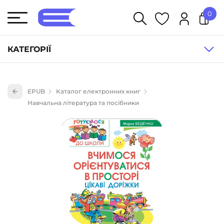
0
У кошику немає товарів.
КАТЕГОРІЇ
Художня література (1854)
EPUB
Каталог електронних книг
Книги для дітей (835)
Навчальна література та посібники
Книги для підлітків (240)
Науково-популярна література (1015)
Навчальна література та посібники (527)
Енциклопедії, довідники, словники (55)
Подарункові сертифікати (1)