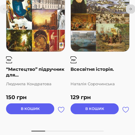
“Мистецтво” підручник
Всесвітня історія.
для...
Людмила Кондратова
Наталія Сорочинська
150
грн
129
грн
В КОШИК
В КОШИК