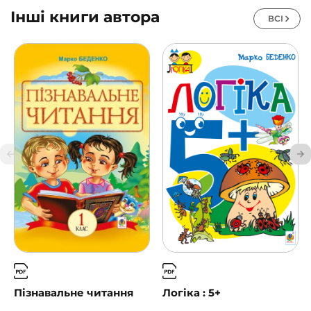
Інші книги автора
ВСІ
Пізнавальне читання
Логіка : 5+