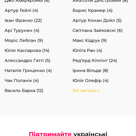
Джо Аберкромбі (6)
Анатолій Дністровий (8)
Артур Гейлі (4)
Борис Крамер (4)
Іван Франко (22)
Артур Конан Дойл (5)
Арі Турунен (4)
Світлана Зайковскі (6)
Моріс Леблан (9)
Макс Кідрук (9)
Юлія Каспарова (14)
Юліта Ран (4)
Алессандро Гатті (5)
Ред’ярд Кіплінґ (24)
Наталія Гриценко (4)
Ірина Вільде (8)
Чак Поланік (4)
Юлія Олефір (4)
Василь Барка (12)
Всі автори
Підтримайте
українські