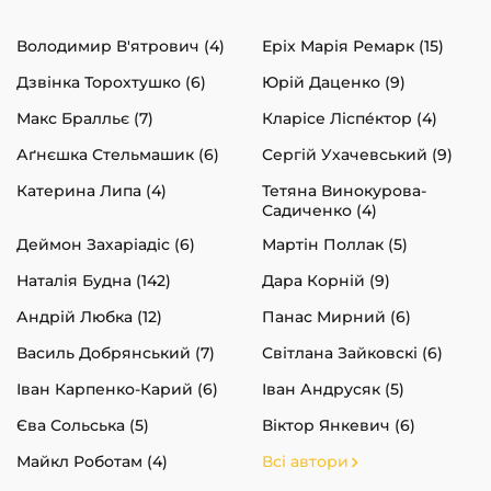
Володимир В'ятрович (4)
Еріх Марія Ремарк (15)
Дзвінка Торохтушко (6)
Юрій Даценко (9)
Макс Бралльє (7)
Кларісе Ліспéктор (4)
Аґнєшка Стельмашик (6)
Сергій Ухачевський (9)
Катерина Липа (4)
Тетяна Винокурова-
Садиченко (4)
Деймон Захаріадіс (6)
Мартін Поллак (5)
Наталія Будна (142)
Дара Корній (9)
Андрій Любка (12)
Панас Мирний (6)
Василь Добрянський (7)
Світлана Зайковскі (6)
Іван Карпенко-Карий (6)
Іван Андрусяк (5)
Єва Сольська (5)
Віктор Янкевич (6)
Майкл Роботам (4)
Всі автори