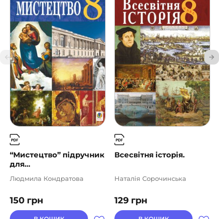
“Мистецтво” підручник
Всесвітня історія.
для...
Людмила Кондратова
Наталія Сорочинська
150
грн
129
грн
В КОШИК
В КОШИК