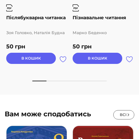
Післябукварна читанка
Пізнавальне читання
Зоя Головко, Наталія Будна
Марко Беденко
50
грн
50
грн
В КОШИК
В КОШИК
Вам може сподобатись
ВСІ