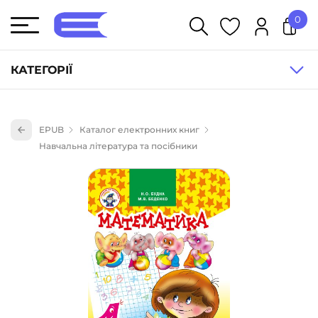
0
У кошику немає товарів.
КАТЕГОРІЇ
Художня література (1854)
EPUB
Каталог електронних книг
Книги для дітей (836)
Навчальна література та посібники
Книги для підлітків (240)
Науково-популярна література (1015)
Навчальна література та посібники (527)
Енциклопедії, довідники, словники (55)
Подарункові сертифікати (1)