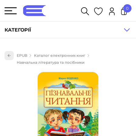
0
У кошику немає товарів.
КАТЕГОРІЇ
Художня література (1854)
EPUB
Каталог електронних книг
Книги для дітей (836)
Навчальна література та посібники
Книги для підлітків (240)
Науково-популярна література (1015)
Навчальна література та посібники (527)
Енциклопедії, довідники, словники (55)
Подарункові сертифікати (1)