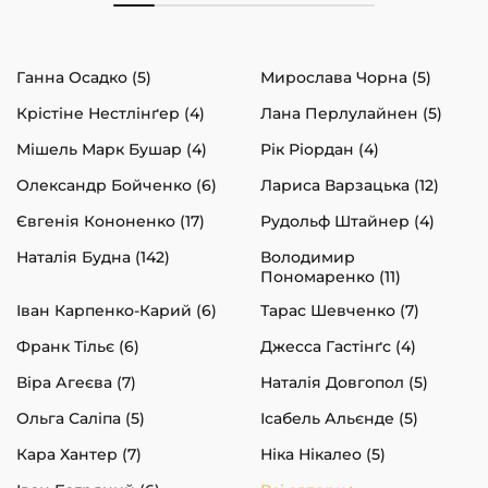
Ганна Осадко (5)
Мирослава Чорна (5)
Крістіне Нестлінґер (4)
Лана Перлулайнен (5)
Мішель Марк Бушар (4)
Рік Ріордан (4)
Олександр Бойченко (6)
Лариса Варзацька (12)
Євгенія Кононенко (17)
Рудольф Штайнер (4)
Наталія Будна (142)
Володимир
Пономаренко (11)
Іван Карпенко-Карий (6)
Тарас Шевченко (7)
Франк Тільє (6)
Джесса Гастінґс (4)
Віра Агеєва (7)
Наталія Довгопол (5)
Ольга Саліпа (5)
Ісабель Альєнде (5)
Кара Хантер (7)
Ніка Нікалео (5)