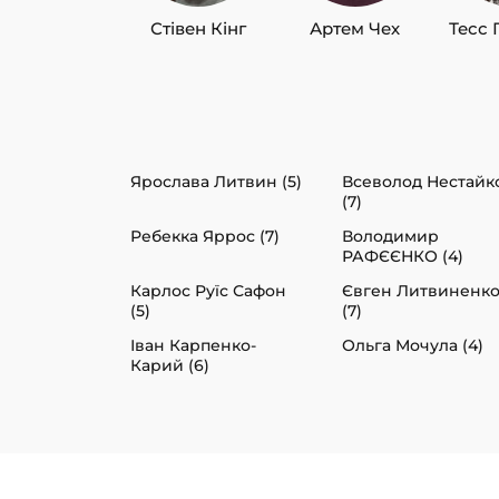
Стівен Кінг
Артем Чех
Тесс 
Ярослава Литвин (5)
Всеволод Нестайк
(7)
Ребекка Яррос (7)
Володимир
РАФЄЄНКО (4)
Карлос Руїс Сафон
Євген Литвиненк
(5)
(7)
Іван Карпенко-
Ольга Мочула (4)
Карий (6)