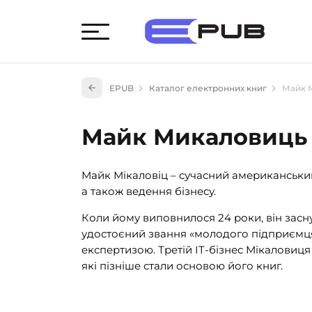
Худож
EPUB
Каталог електронних книг
Майк 
Книги
Книги
Майк Микаловиць
Науко
Навч
Майк Мікаловіц – сучасний американський
(527)
а також ведення бізнесу.
Енци
(55)
Коли йому виповнилося 24 роки, він зас
удостоєний звання «молодого підприємця 
Подар
експертизою. Третій IT-бізнес Мікаловиця
які пізніше стали основою його книг.