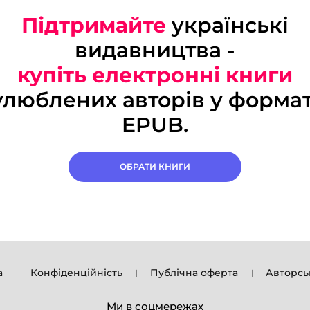
Підтримайте
українські
видавництва -
купіть електронні книги
улюблених авторів у формат
EPUB.
ОБРАТИ КНИГИ
а
Конфіденційність
Публічна оферта
Авторсь
Ми в соцмережах