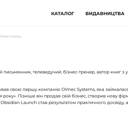
КАТАЛОГ
ВИДАВНИЦТВА
ня література (1854)
Микаловиць
 для дітей (836)
 для підлітків (240)
во-популярна література (1015)
альна література та посібники
 письменник, телеведучий, бізнес-тренер, автор книг з 
клопедії, довідники, словники
нував свою першу компанію Olmec Systems, яка займалас
року». Пізніше він продав свій бізнес, створив нову фі
ункові сертифікати (1)
 Obsidian Launch став результатом практичного досвіду,