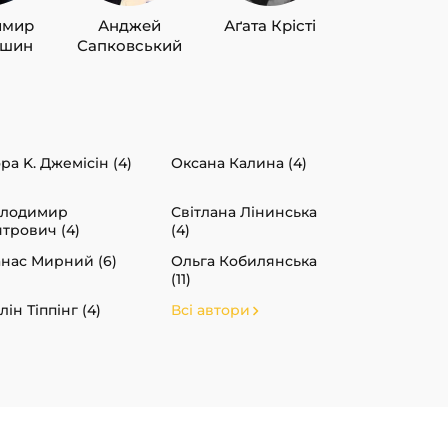
имир
Анджей
Аґата Крісті
Лю Цисін
ишин
Сапковський
ра K. Джемісін (4)
Оксана Калина (4)
олодимир
Світлана Лінинська
ятрович (4)
(4)
нас Мирний (6)
Ольга Кобилянська
(11)
лін Тіппінг (4)
Всі автори