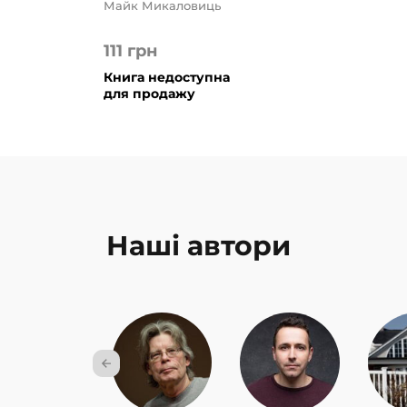
Майк Микаловиць
111
грн
Книга недоступна
для продажу
Наші автори