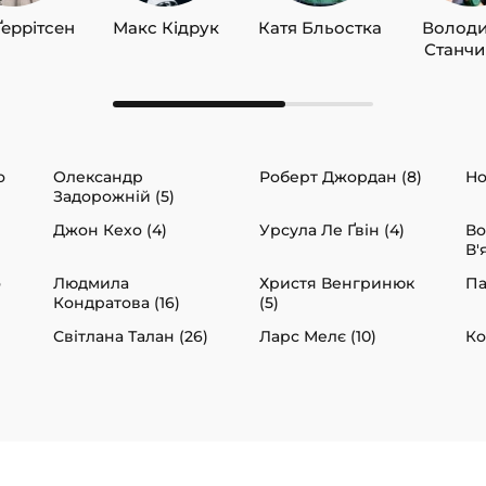
Ґеррітсен
Макс Кідрук
Катя Бльостка
Волод
Станч
о
Олександр
Роберт Джордан (8)
Но
Задорожній (5)
Джон Кехо (4)
Урсула Ле Ґвін (4)
В
В'
о
Людмила
Христя Венгринюк
Па
Кондратова (16)
(5)
Світлана Талан (26)
Ларс Мелє (10)
Ко