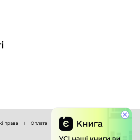
і
×
кі права
Оплата