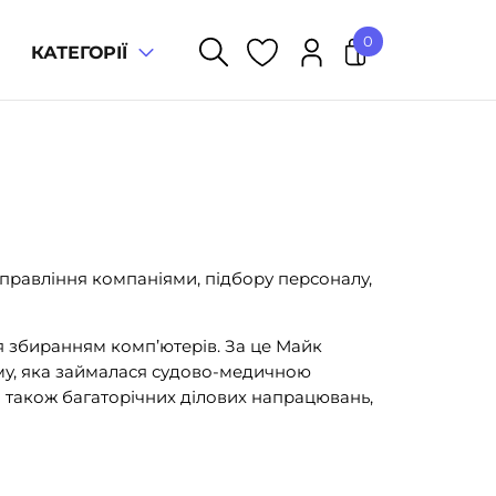
0
КАТЕГОРІЇ
У кошику немає товарів.
управління компаніями, підбору персоналу,
я збиранням комп’ютерів. За це Майк
рму, яка займалася судово-медичною
 а також багаторічних ділових напрацювань,