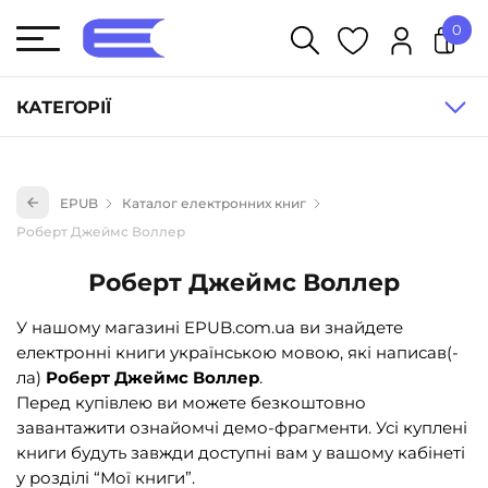
0
У кошику немає товарів.
КАТЕГОРІЇ
Художня література (1854)
EPUB
Каталог електронних книг
Книги для дітей (836)
Роберт Джеймс Воллер
Книги для підлітків (240)
Роберт Джеймс Воллер
Науково-популярна література (1015)
Навчальна література та посібники (527)
У нашому магазині EPUB.com.ua ви знайдете
електронні книги українською мовою, які написав(-
Енциклопедії, довідники, словники (55)
ла)
Роберт Джеймс Воллер
.
Подарункові сертифікати (1)
Перед купівлею ви можете безкоштовно
завантажити ознайомчі демо-фрагменти. Усі куплені
книги будуть завжди доступні вам у вашому кабінеті
у розділі “Мої книги”.