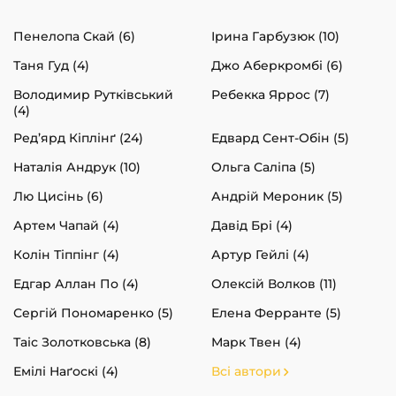
Пенелопа Скай (6)
Ірина Гарбузюк (10)
Таня Гуд (4)
Джо Аберкромбі (6)
Володимир Рутківський
Ребекка Яррос (7)
(4)
Ред’ярд Кіплінґ (24)
Едвард Сент-Обін (5)
Наталія Андрук (10)
Ольга Саліпа (5)
Лю Цисінь (6)
Андрій Мероник (5)
Артем Чапай (4)
Давід Брі (4)
Колін Тіппінг (4)
Артур Гейлі (4)
Едгар Аллан По (4)
Олексій Волков (11)
Сергій Пономаренко (5)
Елена Ферранте (5)
Таіс Золотковська (8)
Марк Твен (4)
Емілі Наґоскі (4)
Всі автори