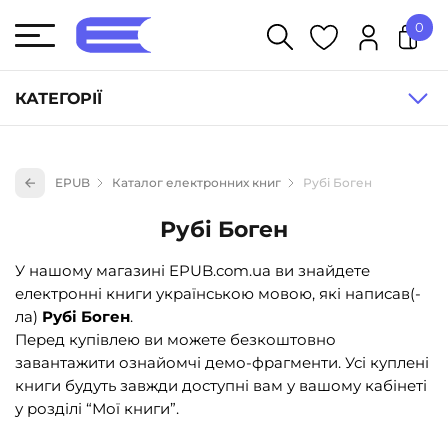
0
У кошику немає товарів.
КАТЕГОРІЇ
Художня література (1854)
EPUB
Каталог електронних книг
Рубі Боген
Книги для дітей (835)
Рубі Боген
Книги для підлітків (240)
Науково-популярна література (1015)
У нашому магазині EPUB.com.ua ви знайдете
електронні книги українською мовою, які написав(-
Навчальна література та посібники (527)
ла)
Рубі Боген
.
Енциклопедії, довідники, словники (55)
Перед купівлею ви можете безкоштовно
завантажити ознайомчі демо-фрагменти. Усі куплені
Подарункові сертифікати (1)
книги будуть завжди доступні вам у вашому кабінеті
у розділі “Мої книги”.