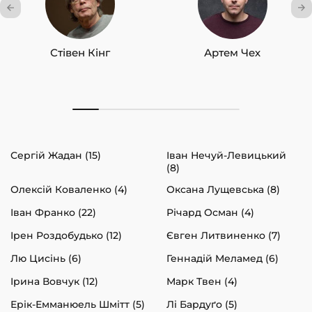
Стівен Кінг
Артем Чех
Сергій Жадан (15)
Іван Нечуй-Левицький
(8)
Олексій Коваленко (4)
Оксана Лущевська (8)
Іван Франко (22)
Річард Осман (4)
Ірен Роздобудько (12)
Євген Литвиненко (7)
Лю Цисінь (6)
Геннадій Меламед (6)
Ірина Вовчук (12)
Марк Твен (4)
Ерік-Емманюель Шмітт (5)
Лі Бардуґо (5)