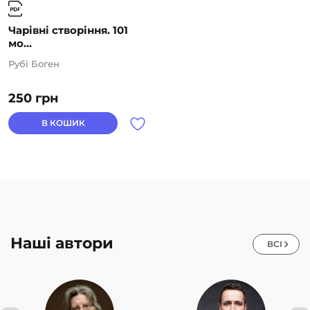
Чарівні створіння. 101
мо...
Рубі Боген
250
грн
В КОШИК
Наші автори
ВСІ