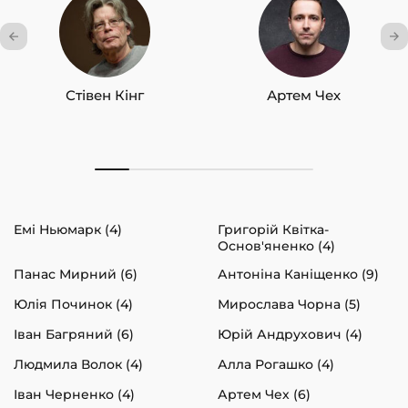
Стівен Кінг
Артем Чех
Емі Ньюмарк (4)
Григорій Квітка-
Основ'яненко (4)
Панас Мирний (6)
Антоніна Каніщенко (9)
Юлія Починок (4)
Мирослава Чорна (5)
Іван Багряний (6)
Юрій Андрухович (4)
Людмила Волок (4)
Алла Рогашко (4)
Іван Черненко (4)
Артем Чех (6)