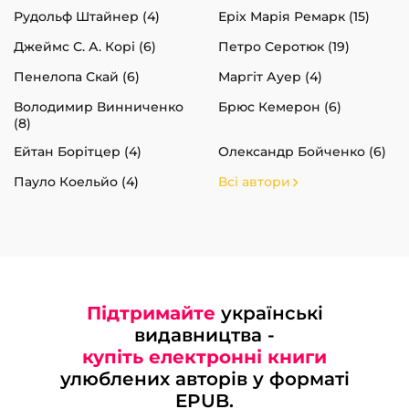
Рудольф Штайнер (4)
Еріх Марія Ремарк (15)
Джеймс С. А. Корі (6)
Петро Серотюк (19)
Пенелопа Скай (6)
Маргіт Ауер (4)
Володимир Винниченко
Брюс Кемерон (6)
(8)
Ейтан Борітцер (4)
Олександр Бойченко (6)
Пауло Коельйо (4)
Всі автори
Підтримайте
українські
видавництва -
купіть електронні книги
улюблених авторів у форматі
EPUB.