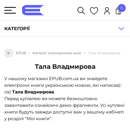
0
У кошику немає товарів.
КАТЕГОРІЇ
Художня література (1854)
EPUB
Каталог електронних книг
Тала Владмирова
Книги для дітей (836)
Тала Владмирова
Книги для підлітків (240)
Науково-популярна література (1015)
У нашому магазині EPUB.com.ua ви знайдете
електронні книги українською мовою, які написав(-
Навчальна література та посібники (527)
ла)
Тала Владмирова
.
Енциклопедії, довідники, словники (55)
Перед купівлею ви можете безкоштовно
завантажити ознайомчі демо-фрагменти. Усі куплені
Подарункові сертифікати (1)
книги будуть завжди доступні вам у вашому кабінеті
у розділі “Мої книги”.