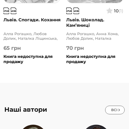
10
(1)
Львів. Спогади. Кохання
Львів. Шоколад.
Кам’яниці
Алла Рогашко, Любов
Алла Рогашко, Анна Хома,
Долик, Наталка Ліщинська,
Любов Долик, Наталка
Наталя Лапіна, Ніка
Ліщинська, Наталя Лапіна,
65
грн
70
грн
Нікалео, Олена Чернінька,
Ніка Нікалео, Олена
Світлана Горбань, Тала
Чернінька, Світлана
Книга недоступна для
Книга недоступна для
Владмирова, Тетяна
Горбань, Тала Владмирова,
Белімова, Уляна Дудок
продажу
Тетяна Белімова
продажу
Наші автори
ВСІ