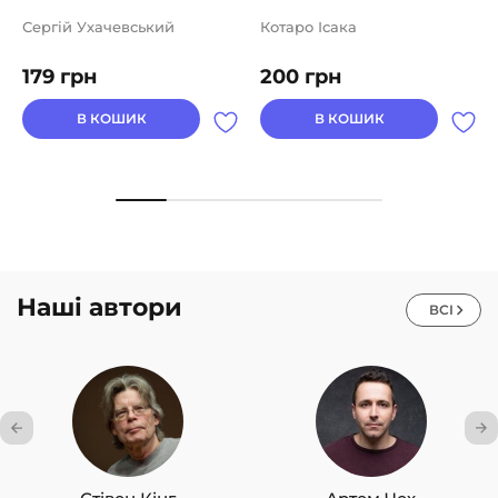
Сергій Ухачевський
Котаро Ісака
179
грн
200
грн
В КОШИК
В КОШИК
Наші автори
ВСІ