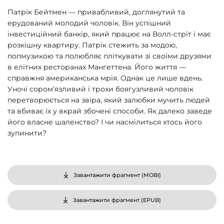
Патрік Бейтмен — привабливий, доглянутий та
ерудований молодий чоловік. Він успішний
інвестиційний банкір, який працює на Волл-стріт і має
розкішну квартиру. Патрік стежить за модою,
попмузикою та полюбляє пліткувати зі своїми друзями
в елітних ресторанах Мангеттена. Його життя —
справжня американська мрія. Однак це лише вдень.
Уночі сором’язливий і трохи боягузливий чоловік
перетворюється на звіра, який залюбки мучить людей
та вбиває їх у вкрай збочені способи. Як далеко заведе
його власне шаленство? І чи насмілиться хтось його
зупинити?
Завантажити фрагмент (
MOBI
)
Завантажити фрагмент (
EPUB
)