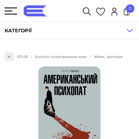
0
У кошику немає товарів.
КАТЕГОРІЇ
Художня література (1854)
EPUB
Каталог електронних книг
Жахи, трилери
Книги для дітей (836)
Книги для підлітків (240)
Науково-популярна література (1015)
Навчальна література та посібники (527)
Енциклопедії, довідники, словники (55)
Подарункові сертифікати (1)