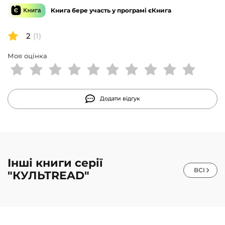
Книга бере участь у програмі єКнига
2
(1)
Моя оцінка
Додати відгук
Інші книги серії
ВСІ
"КУЛЬТREAD"