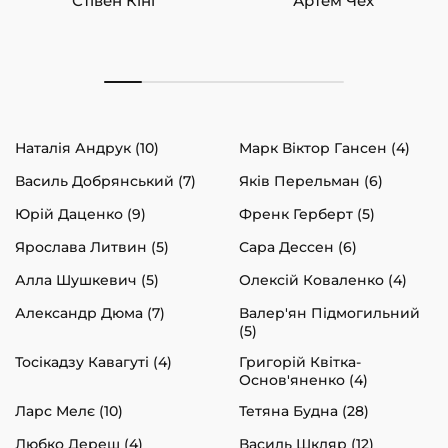
Стівен Кінг
Артем Чех
Наталія Андрук (10)
Марк Віктор Гансен (4)
Василь Добрянський (7)
Яків Перельман (6)
Юрій Даценко (9)
Френк Герберт (5)
Ярослава Литвин (5)
Сара Дессен (6)
Алла Шушкевич (5)
Олексій Коваленко (4)
Александр Дюма (7)
Валер'ян Підмогильний
(5)
Тосікадзу Кавагуті (4)
Григорій Квітка-
Основ'яненко (4)
Ларс Мелє (10)
Тетяна Будна (28)
Любко Дереш (4)
Василь Шкляр (12)