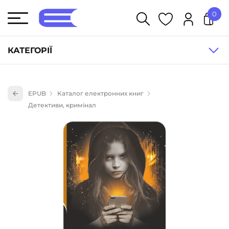
0
У кошику немає товарів.
КАТЕГОРІЇ
Художня література (1854)
EPUB
Каталог електронних книг
Книги для дітей (836)
Детективи, кримінал
Книги для підлітків (240)
Науково-популярна література (1015)
Навчальна література та посібники (527)
Енциклопедії, довідники, словники (55)
Подарункові сертифікати (1)