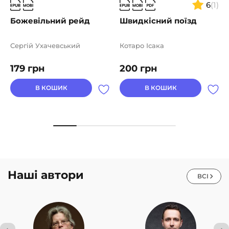
6
(1)
Божевільний рейд
Швидкісний поїзд
Сергій Ухачевський
Котаро Ісака
179
грн
200
грн
В КОШИК
В КОШИК
Наші автори
ВСІ