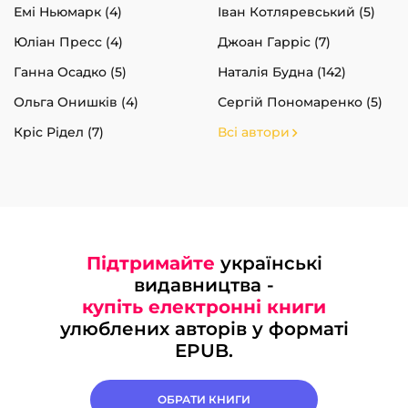
Емі Ньюмарк (4)
Іван Котляревський (5)
Юліан Пресс (4)
Джоан Гарріс (7)
Ганна Осадко (5)
Наталія Будна (142)
Ольга Онишків (4)
Сергій Пономаренко (5)
Кріс Рідел (7)
Всі автори
Підтримайте
українські
видавництва -
купіть електронні книги
улюблених авторів у форматі
EPUB.
ОБРАТИ КНИГИ