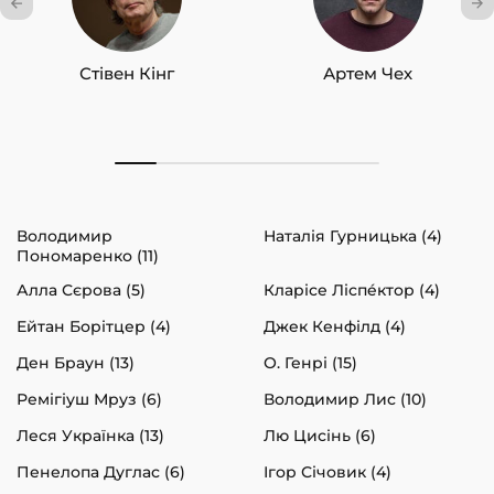
Стівен Кінг
Артем Чех
Володимир
Наталія Гурницька (4)
Пономаренко (11)
Алла Сєрова (5)
Кларісе Ліспéктор (4)
Ейтан Борітцер (4)
Джек Кенфілд (4)
Ден Браун (13)
О. Генрі (15)
Ремігіуш Мруз (6)
Володимир Лис (10)
Леся Українка (13)
Лю Цисінь (6)
Пенелопа Дуглас (6)
Ігор Січовик (4)