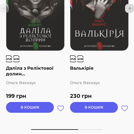
Даліла з Реліктової
Валькірія
долин...
Ольга Ваккаус
Ольга Ваккаус
199
грн
230
грн
В КОШИК
В КОШИК