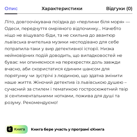
Опис
Характеристики
Відгуки (0)
Літо, довгоочікувана поїздка до «перлини біля моря» —
Одеси, передчуття омріяного відпочинку… Начебто
ніщо не віщувало біди, та не схильна до авантюр
львівська вчителька музики несподівано для себе
потрапила-таки у вир детективної історії. Низка
неймовірних подій доводить, що випадковостей не
буває: ми опиняємося на перехрестях доль завжди
вчасно, аби скористатися єдиним шансом для
порятунку чи зустрічі з людиною, що здатна змінити
наше життя. Жіночий детектив із львівською душею –
сучасний за стилем і тематикою гостросюжетний твір
зі сентиментальними нотками, пожива для душі та
розуму. Рекомендуємо!
Книга бере участь у програмі єКнига