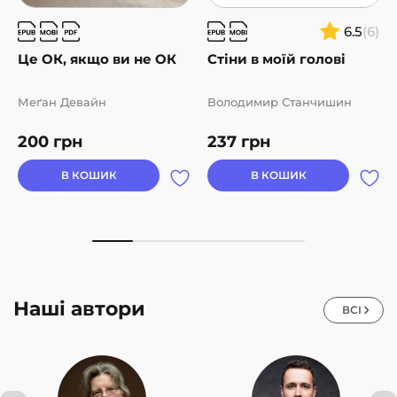
6.5
(6)
Це ОК, якщо ви не ОК
Стіни в моїй голові
Меґан Девайн
Володимир Станчишин
200
грн
237
грн
В КОШИК
В КОШИК
Наші автори
ВСІ