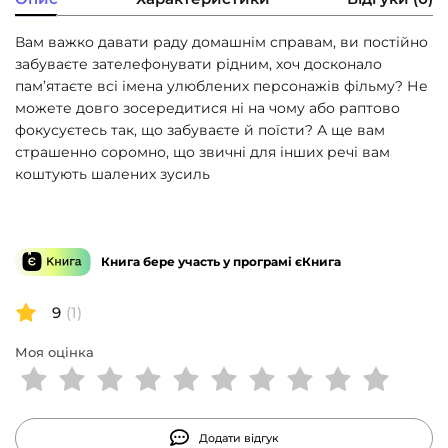
Вам важко давати раду домашнім справам, ви постійно
забуваєте зателефонувати рідним, хоч досконало
пам’ятаєте всі імена улюблених персонажів фільму? Не
можете довго зосередитися ні на чому або раптово
фокусуєтесь так, що забуваєте й поїсти? А ще вам
страшенно соромно, що звичні для інших речі вам
коштують шалених зусиль
Книга бере участь у програмі єКнига
9
(1)
Моя оцінка
Додати відгук