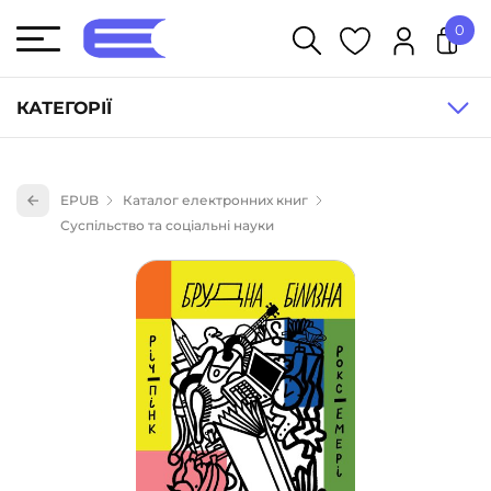
0
У кошику немає товарів.
КАТЕГОРІЇ
Художня література (1854)
EPUB
Каталог електронних книг
Книги для дітей (836)
Суспільство та соціальні науки
Книги для підлітків (240)
Науково-популярна література (1015)
Навчальна література та посібники (527)
Енциклопедії, довідники, словники (55)
Подарункові сертифікати (1)