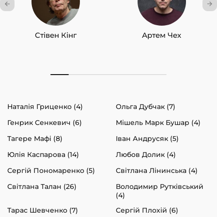
Стівен Кінг
Артем Чех
Наталія Гриценко (4)
Ольга Дубчак (7)
Генрик Сенкевич (6)
Мішель Марк Бушар (4)
Тагере Мафі (8)
Іван Андрусяк (5)
Юлія Каспарова (14)
Любов Долик (4)
Сергій Пономаренко (5)
Світлана Лінинська (4)
Світлана Талан (26)
Володимир Рутківський
(4)
Тарас Шевченко (7)
Сергій Плохій (6)