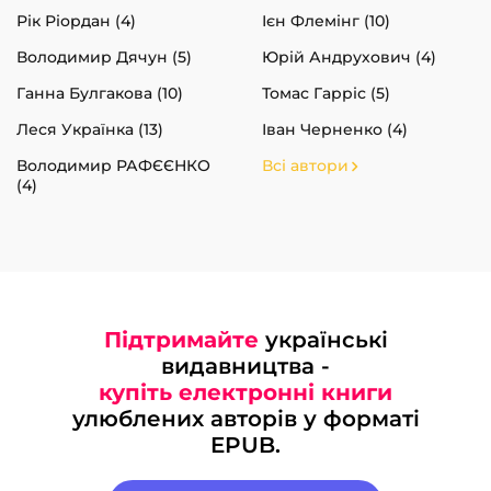
Рік Ріордан (4)
Ієн Флемінг (10)
Володимир Дячун (5)
Юрій Андрухович (4)
Ганна Булгакова (10)
Томас Гарріс (5)
Леся Українка (13)
Іван Черненко (4)
Володимир РАФЄЄНКО
Всі автори
(4)
Підтримайте
українські
видавництва -
купіть електронні книги
улюблених авторів у форматі
EPUB.