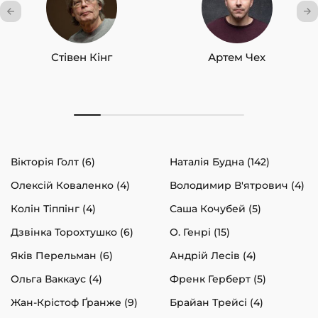
Стівен Кінг
Артем Чех
Вікторія Голт (6)
Наталія Будна (142)
Олексій Коваленко (4)
Володимир В'ятрович (4)
Колін Тіппінг (4)
Саша Кочубей (5)
Дзвінка Торохтушко (6)
О. Генрі (15)
Яків Перельман (6)
Андрій Лесів (4)
Ольга Ваккаус (4)
Френк Герберт (5)
Жан-Крістоф Ґранже (9)
Брайан Трейсі (4)