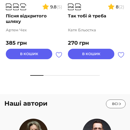
9.8
(5)
8
(2)
Пісня відкритого
Так тобі й треба
шляху
Артем Чех
Катя Бльостка
385
грн
270
грн
В КОШИК
В КОШИК
Наші автори
ВСІ