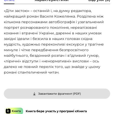
«Діти застою» – останній і, на думку редактора,
найкращий роман Василя Кожелянка. Розділена між
кількома персонажами автобіографія і узагальнений
портрет розчарованого покоління, нереалізовані
кохання і втрачені України, даремні в наших умовах
західні ідеали і безсила в наших головах східна
мудрість, художньо переконливі екскурси у трагічне
минуле і чітке передбачення безпросвітного
майбутнього, бездонний розпач і в’їдливий гумор,
«ліричні» відступи і «ненормативні» вислови – ось
далеко не повний перелік того, що знайде у цьому
романі спантеличений читач.
Завантажити фрагмент (
PDF
)
Книга бере участь у програмі єКнига