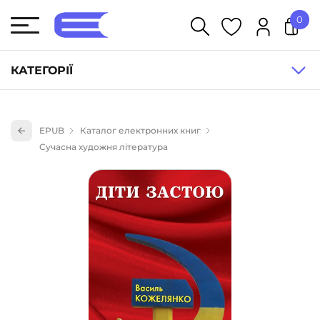
0
У кошику немає товарів.
КАТЕГОРІЇ
Художня література (1854)
EPUB
Каталог електронних книг
Книги для дітей (836)
Сучасна художня література
Книги для підлітків (240)
Науково-популярна література (1015)
Навчальна література та посібники (527)
Енциклопедії, довідники, словники (55)
Подарункові сертифікати (1)