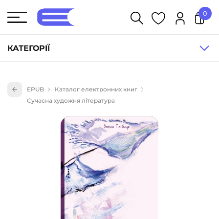
0
У кошику немає товарів.
КАТЕГОРІЇ
Художня література (1854)
EPUB
Каталог електронних книг
Книги для дітей (835)
Сучасна художня література
Книги для підлітків (240)
Науково-популярна література (1015)
Навчальна література та посібники (527)
Енциклопедії, довідники, словники (55)
Подарункові сертифікати (1)