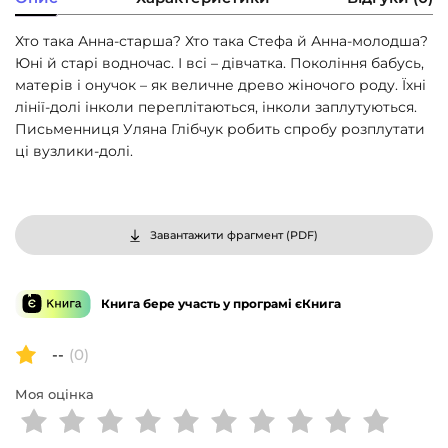
Хто така Анна-старша? Хто така Стефа й Анна-молодша?
Юні й старі водночас. І всі – дівчатка. Покоління бабусь,
матерів і онучок – як величне древо жіночого роду. Їхні
лінії-долі інколи переплітаються, інколи заплутуються.
Письменниця Уляна Глібчук робить спробу розплутати
ці вузлики-долі.
Завантажити фрагмент (
PDF
)
Книга бере участь у програмі єКнига
--
(0)
Моя оцінка