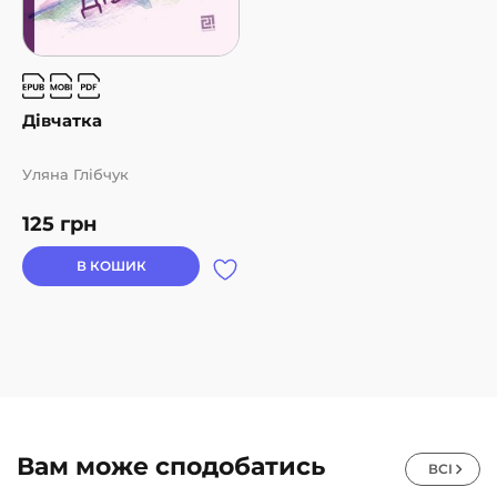
Дівчатка
Уляна Глібчук
125
грн
В КОШИК
Вам може сподобатись
ВСІ