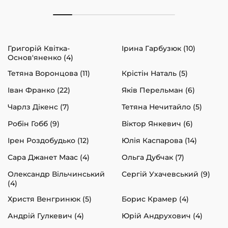
Григорій Квітка-
Ірина Гарбузюк (10)
Основ'яненко (4)
Тетяна Воронцова (11)
Крістін Наталь (5)
Іван Франко (22)
Яків Перельман (6)
Чарлз Дікенс (7)
Тетяна Нечитайло (5)
Робін Гобб (9)
Віктор Янкевич (6)
Ірен Роздобудько (12)
Юлія Каспарова (14)
Сара Джанет Маас (4)
Ольга Дубчак (7)
Олександр Вільчинський
Сергій Ухачевський (9)
(4)
Христя Венгринюк (5)
Борис Крамер (4)
Андрій Гулкевич (4)
Юрій Андрухович (4)