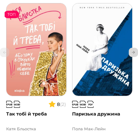
ТОП
8
(2)
Так тобі й треба
Паризька дружина
Катя Бльостка
Пола Мак-Лейн