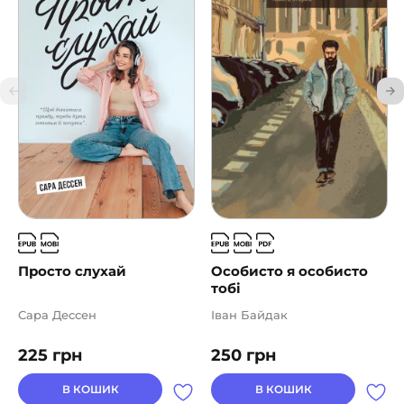
Просто слухай
Особисто я особисто
тобі
Сара Дессен
Іван Байдак
225
грн
250
грн
В КОШИК
В КОШИК