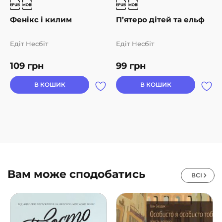
Фенікс і килим
П’ятеро дітей та ельф
Едіт Несбіт
Едіт Несбіт
109
грн
99
грн
В КОШИК
В КОШИК
Вам може сподобатись
ВСІ