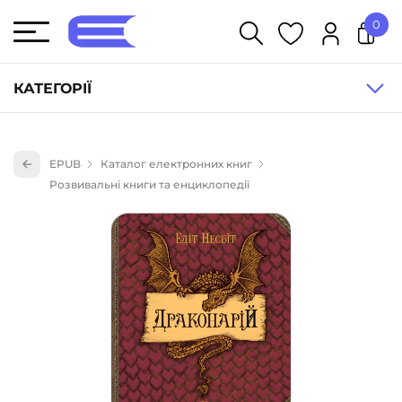
0
У кошику немає товарів.
КАТЕГОРІЇ
Художня література (1854)
EPUB
Каталог електронних книг
Книги для дітей (833)
Розвивальні книги та енциклопедії
Книги для підлітків (240)
Науково-популярна література (1015)
Навчальна література та посібники (527)
Енциклопедії, довідники, словники (55)
Подарункові сертифікати (1)