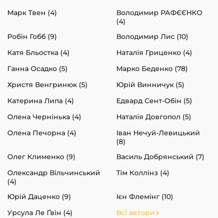
Марк Твен (4)
Володимир РАФЄЄНКО
(4)
Робін Гобб (9)
Володимир Лис (10)
Катя Бльостка (4)
Наталія Гриценко (4)
Ганна Осадко (5)
Марко Беденко (78)
Христя Венгринюк (5)
Юрій Винничук (5)
Катерина Липа (4)
Едвард Сент-Обін (5)
Олена Чернінька (4)
Наталія Довгопол (5)
Олена Печорна (4)
Іван Нечуй-Левицький
(8)
Олег Клименко (9)
Василь Добрянський (7)
Олександр Вільчинський
Тім Коллінз (4)
(4)
Юрій Даценко (9)
Ієн Флемінг (10)
Урсула Ле Ґвін (4)
Всі автори