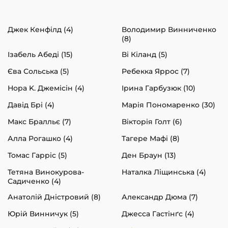
Джек Кенфілд (4)
Володимир Винниченко
(8)
Ізабель Абеді (15)
Ві Кіланд (5)
Єва Сольська (5)
Ребекка Яррос (7)
Нора K. Джемісін (4)
Ірина Гарбузюк (10)
Давід Брі (4)
Марія Пономаренко (30)
Макс Бралльє (7)
Вікторія Голт (6)
Алла Рогашко (4)
Тагере Мафі (8)
Томас Гарріс (5)
Ден Браун (13)
Тетяна Винокурова-
Наталка Ліщинська (4)
Садиченко (4)
Анатолій Дністровий (8)
Александр Дюма (7)
Юрій Винничук (5)
Джесса Гастінґс (4)