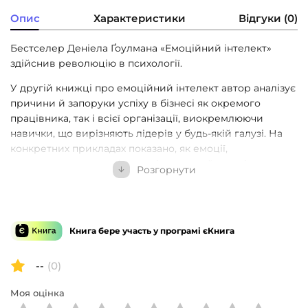
Опис
Характеристики
Відгуки (0)
Бестселер Деніела Ґоулмана «Емоційний інтелект»
здійснив революцію в психології.
У другій книжці про емоційний інтелект автор аналізує
причини й запоруки успіху в бізнесі як окремого
працівника, так і всієї організації, виокремлюючи
навички, що вирізняють лідерів у будь-якій галузі. На
конкретних прикладах показано, як емоції,
самоконтроль, комунікативні навички й здатність
Розгорнути
працювати в команді — тобто емоційний інтелект —
впливають на успіх у житті та бізнесі. На думку автора,
це важливіше за IQ, науковий ступінь та життєвий
досвід. І що вища посада людини, то вагоміші ці
Книга бере участь у програмі єКнига
навички.
Ґоулман наголошує на тому, що всі ми маємо потенціал
--
(0)
для розвитку емоційного інтелекту на будь-якому етапі
Моя оцінка
нашої кар’єри, а також дає нам рекомендації щодо