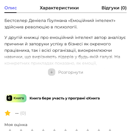
Опис
Характеристики
Відгуки (0)
Бестселер Деніела Ґоулмана «Емоційний інтелект»
здійснив революцію в психології.
У другій книжці про емоційний інтелект автор аналізує
причини й запоруки успіху в бізнесі як окремого
працівника, так і всієї організації, виокремлюючи
навички, що вирізняють лідерів у будь-якій галузі. На
конкретних прикладах показано, як емоції,
самоконтроль, комунікативні навички й здатність
Розгорнути
працювати в команді — тобто емоційний інтелект —
впливають на успіх у житті та бізнесі. На думку автора,
це важливіше за IQ, науковий ступінь та життєвий
досвід. І що вища посада людини, то вагоміші ці
Книга бере участь у програмі єКнига
навички.
Ґоулман наголошує на тому, що всі ми маємо потенціал
--
(0)
для розвитку емоційного інтелекту на будь-якому етапі
Моя оцінка
нашої кар’єри, а також дає нам рекомендації щодо