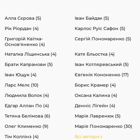
Алла Сєрова (5)
Іван Байдак (5)
Рік Ріордан (4)
Карлос Руїс Сафон (5)
Григорій Квітка-
Сергій Пономаренко (5)
Основ'яненко (4)
Наталка Ліщинська (4)
Катя Бльостка (4)
Брати Капранови (5)
Іван Котляревський (5)
Іван Ющук (4)
Євгенія Кононенко (17)
Ларс Мелє (10)
Борис Крамер (4)
Людмила Волок (4)
Оксана Калина (4)
Едгар Аллан По (4)
Денніс Лігейн (4)
Тетяна Белімова (6)
Марія Лавренюк (5)
Олег Клименко (9)
Марія Пономаренко (30)
Тім Коллінз (4)
Всі автори