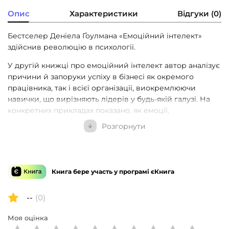
Опис
Характеристики
Відгуки (0)
Бестселер Деніела Ґоулмана «Емоційний інтелект»
здійснив революцію в психології.
У другій книжці про емоційний інтелект автор аналізує
причини й запоруки успіху в бізнесі як окремого
працівника, так і всієї організації, виокремлюючи
навички, що вирізняють лідерів у будь-якій галузі. На
конкретних прикладах показано, як емоції,
самоконтроль, комунікативні навички й здатність
Розгорнути
працювати в команді — тобто емоційний інтелект —
впливають на успіх у житті та бізнесі. На думку автора,
це важливіше за IQ, науковий ступінь та життєвий
досвід. І що вища посада людини, то вагоміші ці
Книга бере участь у програмі єКнига
навички.
Ґоулман наголошує на тому, що всі ми маємо потенціал
--
(0)
для розвитку емоційного інтелекту на будь-якому етапі
Моя оцінка
нашої кар’єри, а також дає нам рекомендації щодо